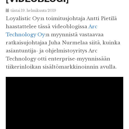
tiistai 19. helmikuuta 2019
Loyalistic Oy:n toimitusjohtaja Antti Pietilä
haastattelee tässä videoblogissa
Arc
Technology Oy
:n myynnistä vastaavaa
ratkaisujohtajaa Juha Nurmelaa siitä, kuinka
asiantuntija- ja ohjelmistoyritys Arc
Technology otti enterprise-myynnissään
tiikerinloikan sisältömarkkinoinnin avulla.