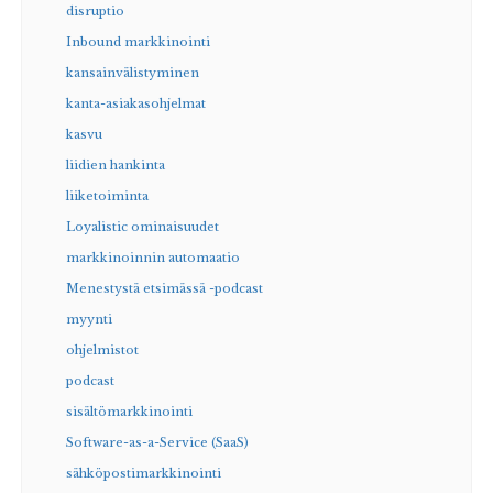
disruptio
Inbound markkinointi
kansainvälistyminen
kanta-asiakasohjelmat
kasvu
liidien hankinta
liiketoiminta
Loyalistic ominaisuudet
markkinoinnin automaatio
Menestystä etsimässä -podcast
myynti
ohjelmistot
podcast
sisältömarkkinointi
Software-as-a-Service (SaaS)
sähköpostimarkkinointi