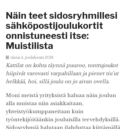
Näin teet sidosryhmillesi
sähköpostijoulukortit
onnistuneesti itse:
Muistilista
tiistai 4. joulukuuta 2018
Kattilat on kohta täynnä puuroo, tonttujoukot
hiipivät varovasti varpahillaan ja pienet tiu’ut
helkkää, hoi, sillä joulu on jo aivan ovella.
Moni meistä yrityksistä haluaa näin joulun
alla muistaa niin asiakkaitaan,
yhteistyökumppaneitaan kuin
työntekijöitäänkin jouluisilla tervehdyksillä.
Sidosryhmiä halutaan ilahduttaa kiittämällä