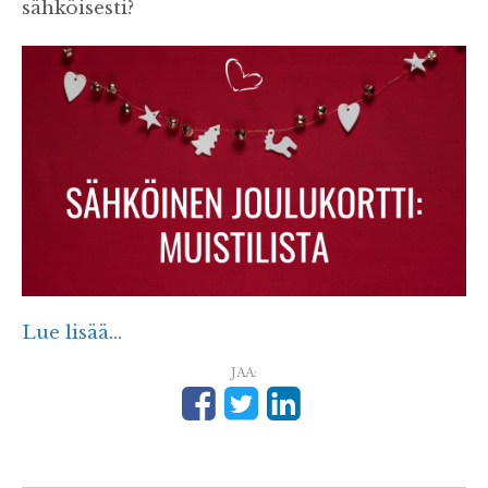
sähköisesti?
Lue lisää...
JAA: