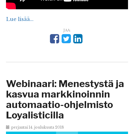
Lue lisää...
JAA:
Webinaari: Menestystä ja
kasvua markkinoinnin
automaatio-ohjelmisto
Loyalisticilla
perjantai 14. joulukuuta 2018