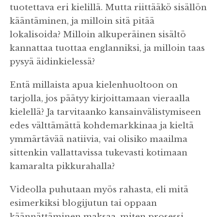
tuotettava eri kielillä. Mutta riittääkö sisällön
kääntäminen, ja milloin sitä pitää
lokalisoida? Milloin alkuperäinen sisältö
kannattaa tuottaa englanniksi, ja milloin taas
pysyä äidinkielessä?
Entä millaista apua kielenhuoltoon on
tarjolla, jos päätyy kirjoittamaan vieraalla
kielellä? Ja tarvitaanko kansainvälistymiseen
edes välttämättä kohdemarkkinaa ja kieltä
ymmärtävää natiivia, vai olisiko maailma
sittenkin vallattavissa tukevasti kotimaan
kamaralta pikkurahalla?
Videolla puhutaan myös rahasta, eli mitä
esimerkiksi blogijutun tai oppaan
käännättäminen maksaa, miten prosessi