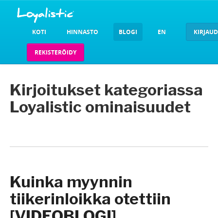
KOTI
HINNASTO
BLOGI
EN
KIRJAU
REKISTERÖIDY
Kirjoitukset kategoriassa
Loyalistic ominaisuudet
Kuinka myynnin
tiikerinloikka otettiin
[VIDEOBLOGI]