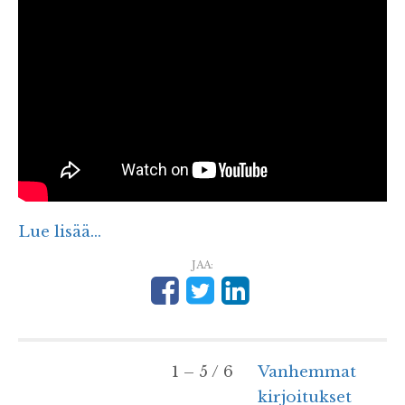
Lue lisää...
JAA:
1 – 5 / 6
Vanhemmat
kirjoitukset