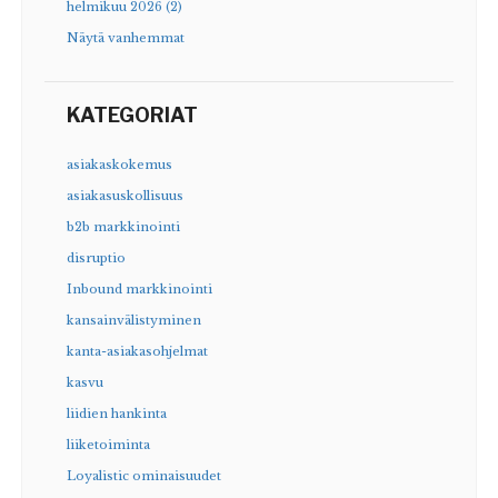
helmikuu 2026 (2)
Näytä vanhemmat
KATEGORIAT
asiakaskokemus
asiakasuskollisuus
b2b markkinointi
disruptio
Inbound markkinointi
kansainvälistyminen
kanta-asiakasohjelmat
kasvu
liidien hankinta
liiketoiminta
Loyalistic ominaisuudet