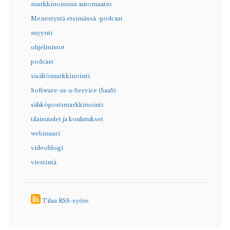
markkinoinnin automaatio
Menestystä etsimässä -podcast
myynti
ohjelmistot
podcast
sisältömarkkinointi
Software-as-a-Service (SaaS)
sähköpostimarkkinointi
tilaisuudet ja koulutukset
webinaari
videoblogi
viestintä
Tilaa RSS-syöte