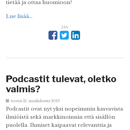
tietää ja ottaa huomioon?
Lue lisää...
JAA:
Podcastit tulevat, oletko
valmis?
torstai 21. maaliskuuta 2019
Podcastit ovat nyt yksi nopeimmin kasvavista
ilmiöistä sekä markkinoinnin että sisällön
puolella. Ihmiset kaipaavat relevanttia ja