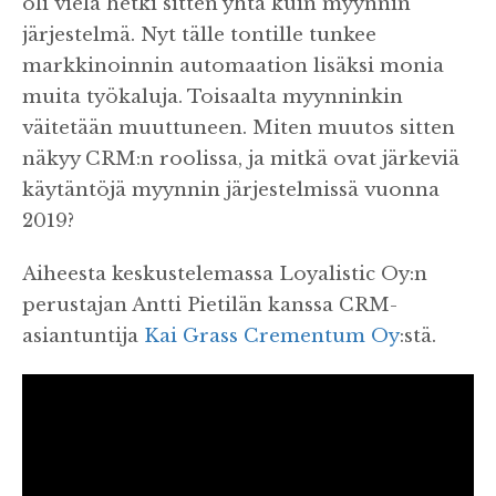
oli vielä hetki sitten yhtä kuin myynnin
järjestelmä. Nyt tälle tontille tunkee
markkinoinnin automaation lisäksi monia
muita työkaluja. Toisaalta myynninkin
väitetään muuttuneen. Miten muutos sitten
näkyy CRM:n roolissa, ja mitkä ovat järkeviä
käytäntöjä myynnin järjestelmissä vuonna
2019?
Aiheesta keskustelemassa Loyalistic Oy:n
perustajan Antti Pietilän kanssa CRM-
asiantuntija
Kai Grass
Crementum Oy
:stä.