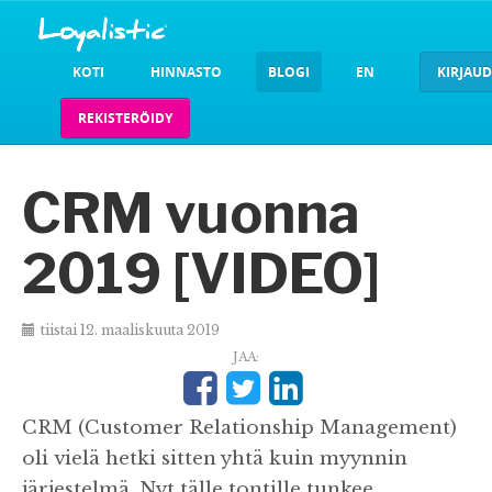
KOTI
HINNASTO
BLOGI
EN
KIRJAU
REKISTERÖIDY
CRM vuonna
2019 [VIDEO]
tiistai 12. maaliskuuta 2019
JAA:
CRM (Customer Relationship Management)
oli vielä hetki sitten yhtä kuin myynnin
järjestelmä. Nyt tälle tontille tunkee