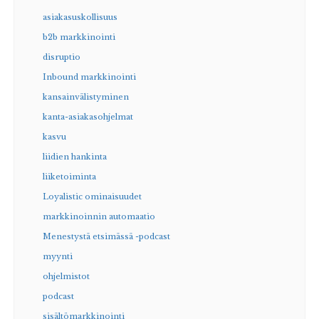
asiakasuskollisuus
b2b markkinointi
disruptio
Inbound markkinointi
kansainvälistyminen
kanta-asiakasohjelmat
kasvu
liidien hankinta
liiketoiminta
Loyalistic ominaisuudet
markkinoinnin automaatio
Menestystä etsimässä -podcast
myynti
ohjelmistot
podcast
sisältömarkkinointi