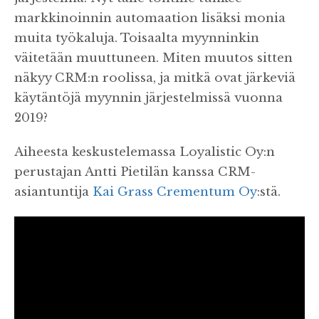
markkinoinnin automaation lisäksi monia
muita työkaluja. Toisaalta myynninkin
väitetään muuttuneen. Miten muutos sitten
näkyy CRM:n roolissa, ja mitkä ovat järkeviä
käytäntöjä myynnin järjestelmissä vuonna
2019?
Aiheesta keskustelemassa Loyalistic Oy:n
perustajan Antti Pietilän kanssa CRM-
asiantuntija
Kai Grass
Crementum Oy
:stä.