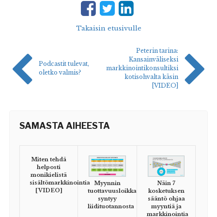
Takaisin etusivulle
Peterin tarina:
Kansainväliseksi
Podcastit tulevat,
markkinointikonsultiksi
oletko valmis?
kotisohvalta käsin
[VIDEO]
SAMASTA AIHEESTA
Miten tehdä
helposti
monikielistä
sisältömarkkinointia
Myynnin
Näin 7
[VIDEO]
tuottavuusloikka
kosketuksen
syntyy
sääntö ohjaa
liidituotannosta
myyntiä ja
markkinointia