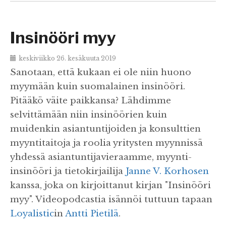
Insinööri myy
keskiviikko 26. kesäkuuta 2019
Sanotaan, että kukaan ei ole niin huono
myymään kuin suomalainen insinööri.
Pitääkö väite paikkansa? Lähdimme
selvittämään niin insinöörien kuin
muidenkin asiantuntijoiden ja konsulttien
myyntitaitoja ja roolia yritysten myynnissä
yhdessä asiantuntijavieraamme, myynti-
insinööri ja tietokirjailija
Janne V. Korhosen
kanssa, joka on kirjoittanut kirjan "Insinööri
myy". Videopodcastia isännöi tuttuun tapaan
Loyalistic
in
Antti Pietilä
.