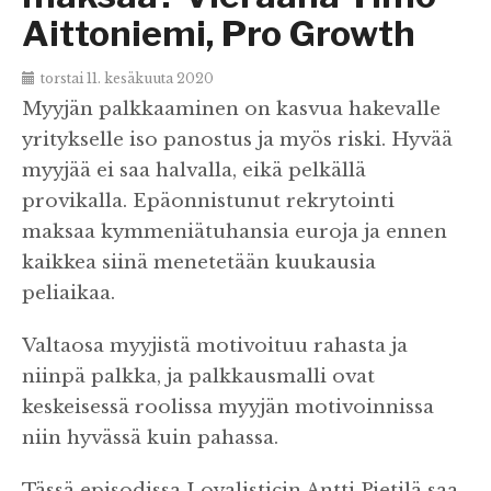
Aittoniemi, Pro Growth
torstai 11. kesäkuuta 2020
Myyjän palkkaaminen on kasvua hakevalle
yritykselle iso panostus ja myös riski. Hyvää
myyjää ei saa halvalla, eikä pelkällä
provikalla. Epäonnistunut rekrytointi
maksaa kymmeniätuhansia euroja ja ennen
kaikkea siinä menetetään kuukausia
peliaikaa.
Valtaosa myyjistä motivoituu rahasta ja
niinpä palkka, ja palkkausmalli ovat
keskeisessä roolissa myyjän motivoinnissa
niin hyvässä kuin pahassa.
Tässä episodissa Loyalisticin Antti Pietilä saa