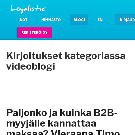
KOTI
HINNASTO
BLOGI
EN
KIRJAU
REKISTERÖIDY
Kirjoitukset kategoriassa
videoblogi
Paljonko ja kuinka B2B-
myyjälle kannattaa
maksaa? Vieraana Timo