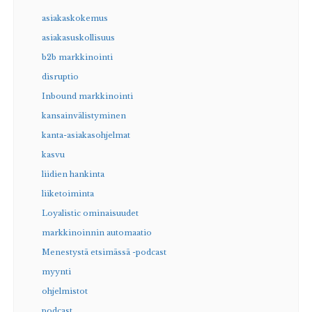
asiakaskokemus
asiakasuskollisuus
b2b markkinointi
disruptio
Inbound markkinointi
kansainvälistyminen
kanta-asiakasohjelmat
kasvu
liidien hankinta
liiketoiminta
Loyalistic ominaisuudet
markkinoinnin automaatio
Menestystä etsimässä -podcast
myynti
ohjelmistot
podcast