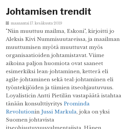
Johtamisen trendit
maanantai 17. kesäkuuta 2019
"Niin muuttuu mailma, Eskoni", kirjoitti jo
Aleksis Kivi Nummisuutareissa, ja maailman
muuttumisen myötä muuttuvat myös
organisaatioiden johtamistavat. Viime
aikoina paljon huomiota ovat saaneet
esimerkiksi lean-johtaminen, ketterä eli
agile-johtaminen sekä teal-johtaminen eli
työntekijöiden ja tiimien itseohjautuvuus.
Loyalisticin Antti Pietilän vastapäätä istahtaa
tänään konsulttiyritys
Prominda
Revolution
in
Jussi Markula
, joka on yksi
Suomen johtavista
itseohjautuvuusvalmentajista. Hänen