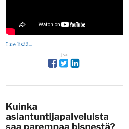
Lue lisää...
JAA:
Kuinka
asiantuntijapalveluista
saa parempaa bisnestä?