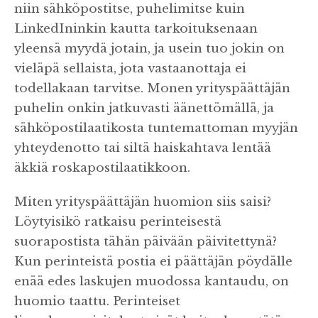
niin sähköpostitse, puhelimitse kuin
LinkedIninkin kautta tarkoituksenaan
yleensä myydä jotain, ja usein tuo jokin on
vieläpä sellaista, jota vastaanottaja ei
todellakaan tarvitse. Monen yrityspäättäjän
puhelin onkin jatkuvasti äänettömällä, ja
sähköpostilaatikosta tuntemattoman myyjän
yhteydenotto tai siltä haiskahtava lentää
äkkiä roskapostilaatikkoon.
Miten yrityspäättäjän huomion siis saisi?
Löytyisikö ratkaisu perinteisestä
suorapostista tähän päivään päivitettynä?
Kun perinteistä postia ei päättäjän pöydälle
enää edes laskujen muodossa kantaudu, on
huomio taattu. Perinteiset