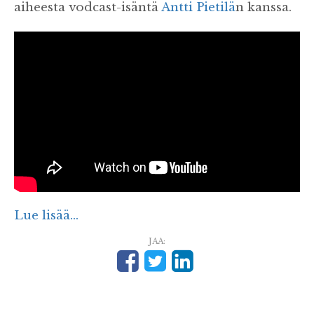
aiheesta vodcast-isäntä
Antti Pietilä
n kanssa.
Lue lisää...
JAA: