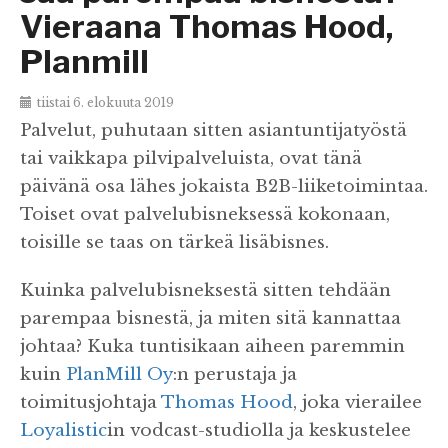
Vieraana Thomas Hood,
Planmill
tiistai 6. elokuuta 2019
Palvelut, puhutaan sitten asiantuntijatyöstä
tai vaikkapa pilvipalveluista, ovat tänä
päivänä osa lähes jokaista B2B-liiketoimintaa.
Toiset ovat palvelubisneksessä kokonaan,
toisille se taas on tärkeä lisäbisnes.
Kuinka palvelubisneksestä sitten tehdään
parempaa bisnestä, ja miten sitä kannattaa
johtaa? Kuka tuntisikaan aiheen paremmin
kuin
PlanMill Oy
:n perustaja ja
toimitusjohtaja
Thomas Hood
, joka vierailee
Loyalistic
in vodcast-studiolla ja keskustelee