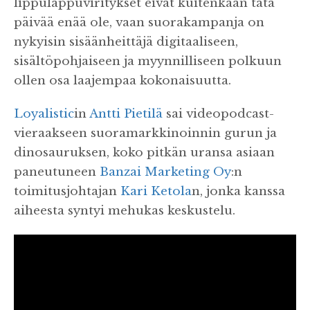
lippulappuviritykset eivät kuitenkaan tätä
päivää enää ole, vaan suorakampanja on
nykyisin sisäänheittäjä digitaaliseen,
sisältöpohjaiseen ja myynnilliseen polkuun
ollen osa laajempaa kokonaisuutta.
Loyalistic
in
Antti Pietilä
sai videopodcast-
vieraakseen suoramarkkinoinnin gurun ja
dinosauruksen, koko pitkän uransa asiaan
paneutuneen
Banzai Marketing Oy
:n
toimitusjohtajan
Kari Ketola
n, jonka kanssa
aiheesta syntyi mehukas keskustelu.