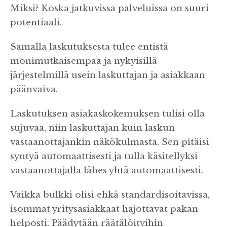
Miksi? Koska jatkuvissa palveluissa on suuri
potentiaali.
Samalla laskutuksesta tulee entistä
monimutkaisempaa ja nykyisillä
järjestelmillä usein laskuttajan ja asiakkaan
päänvaiva.
Laskutuksen asiakaskokemuksen tulisi olla
sujuvaa, niin laskuttajan kuin laskun
vastaanottajankin näkökulmasta. Sen pitäisi
syntyä automaattisesti ja tulla käsitellyksi
vastaanottajalla lähes yhtä automaattisesti.
Vaikka bulkki olisi ehkä standardisoitavissa,
isommat yritysasiakkaat hajottavat pakan
helposti. Päädytään räätälöityihin