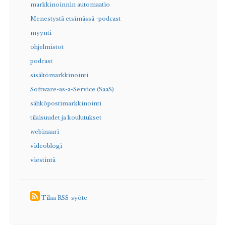
markkinoinnin automaatio
Menestystä etsimässä -podcast
myynti
ohjelmistot
podcast
sisältömarkkinointi
Software-as-a-Service (SaaS)
sähköpostimarkkinointi
tilaisuudet ja koulutukset
webinaari
videoblogi
viestintä
Tilaa RSS-syöte