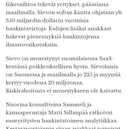
liikevaihtoa tekevät yritykset, pääasiassa
maailmalla. Sievon softan kautta ohjataan yli
350 miljardin dollarin vuotuisia
hankintavirtoja. Kulujen lisäksi asiakkaat
hakevat pienennyksiä hankintojensa
ilmastovaikutuksiin.
Sievo on menestynyt suomalaisessa SaaS-
kentässä poikkeuksellisen hyvin. Sievolaisia
on Suomessa ja maailmalla jo 225 ja myyntiä
kertyy vuodessa 20 miljoonaa.
Riskirahoitusta ei menestykseen ole kaivattu.
Nuorina konsultteina Sammeli ja
kanssaperustaja Matti Sillanpää ratkoivat
suuryritysten hankintatoimen analytiikkaa.
Kertaraportoinnin sijaan asiakkaat toivoivat