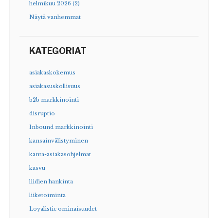
helmikuu 2026 (2)
Näytä vanhemmat
KATEGORIAT
asiakaskokemus
asiakasuskollisuus
b2b markkinointi
disruptio
Inbound markkinointi
kansainvälistyminen
kanta-asiakasohjelmat
kasvu
liidien hankinta
liiketoiminta
Loyalistic ominaisuudet