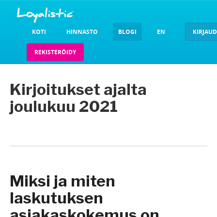
KOTI
HINNASTO
BLOGI
EN
KIRJAU
REKISTERÖIDY
Kirjoitukset ajalta
joulukuu 2021
Miksi ja miten
laskutuksen
asiakaskokemus on