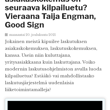
seuraava kilpailuetu?
Vieraana Taija Engman,
Good Sign
maanantai 20. joulukuuta 2021
Jokainen meistä kipuilee laskutuksen
asiakaskokemuksen, laskutuskokemuksen,
kanssa. Usein niin kuluttajana,
yritysasiakkaana kuin laskuttajana. Voiko
modernin laskutusohjelmiston avulla luoda
kilpailuetua? Estääkö vai mahdollistaako
laskutusjärjestelmä uudenlaisia
liiketoimintamalleja?