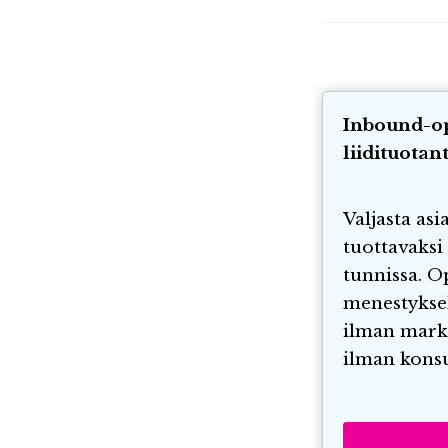
Inbound-o
liidituotan
Valjasta asi
tuottavaks
tunnissa. O
menestykse
ilman markk
ilman konsu