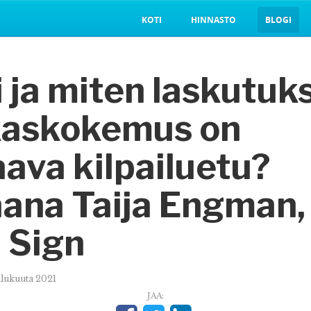
KOTI
HINNASTO
BLOGI
 ja miten laskutuk
kaskokemus on
ava kilpailuetu?
aana Taija Engman,
 Sign
ulukuuta 2021
JAA: