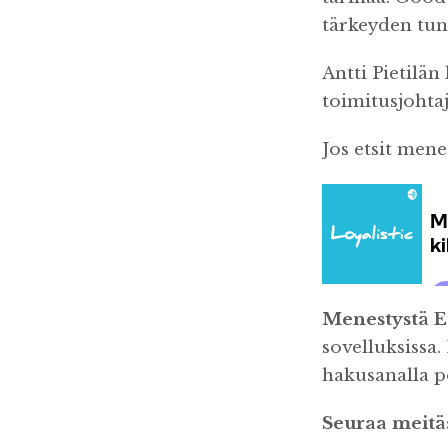
tärkeyden tun
Antti Pietilä
toimitusjohta
Jos etsit mene
Menestystä E
sovelluksissa.
hakusanalla p
Seuraa meitä