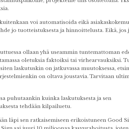
stannuspaikoille, projekteille tms osoitettuna. Yks
sia.
 kuitenkaan voi automatisoida eikä asiakaskokemu
ähde jo tuotteistuksesta ja hinnoittelusta. Eikä, jos
ttuessa ollaan yhä useammin tuntemattoman ede
amassa oletuksia faktoiksi tai virhearvauksiksi. Tu
 siten laskutuskin on jatkuvassa muutoksessa, etsi
rjestelmienkin on oltava joustavia. Tarvitaan ultim
ssa puhutaankin kuinka laskutuksesta ja sen
ksesta tehdään kilpailuetu.
än läpi sen ratkaisemiseen erikoistuneen Good S
Sign sai juuri 10 miljoonaa kasvurahoitusta, joten