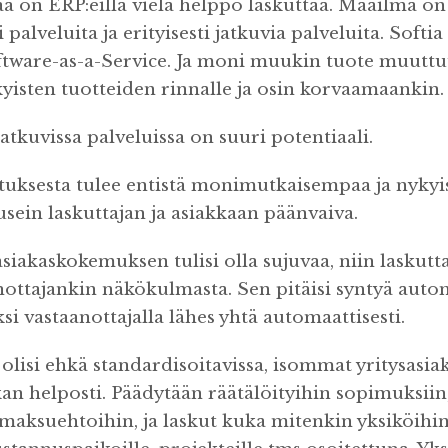
a on ERP:eillä vielä helppo laskuttaa. Maailma on
palveluita ja erityisesti jatkuvia palveluita. Softia
ftware-as-a-Service. Ja moni muukin tuote muuttu
kyisten tuotteiden rinnalle ja osin korvaamaankin.
atkuvissa palveluissa on suuri potentiaali.
tuksesta tulee entistä monimutkaisempaa ja nykyis
 usein laskuttajan ja asiakkaan päänvaiva.
siakaskokemuksen tulisi olla sujuvaa, niin laskutt
ottajankin näkökulmasta. Sen pitäisi syntyä autom
yksi vastaanottajalla lähes yhtä automaattisesti.
olisi ehkä standardisoitavissa, isommat yritysasia
kan helposti. Päädytään räätälöityihin sopimuksiin
 maksuehtoihin, ja laskut kuka mitenkin yksiköihin