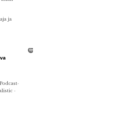
ja ja
 Podcast-
listic -