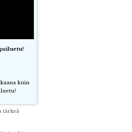
pailuetu?
akkaana kuin
iluetu?
a tärkeä