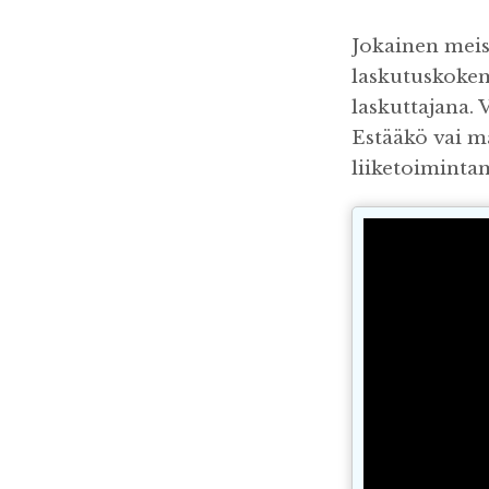
Jokainen meis
laskutuskokem
laskuttajana.
Estääkö vai m
liiketoimintam