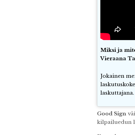
Miksi ja mi
Vieraana Ta
Jokainen mei
laskutuskoke
laskuttajana
Good Sign
väi
kilpailuedun l