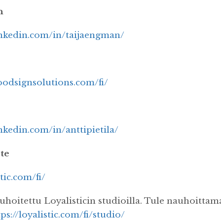
n
inkedin.com/in/taijaengman/
oodsignsolutions.com/fi/
nkedin.com/in/anttipietila/
ote
tic.com/fi/
uhoitettu Loyalisticin studioilla. Tule nauhoittam
tps://loyalistic.com/fi/studio/