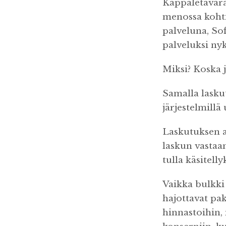
Kappaletavara
menossa kohti 
palveluna, So
palveluksi ny
Miksi? Koska j
Samalla lasku
järjestelmillä
Laskutuksen a
laskun vastaan
tulla käsitell
Vaikka bulkki 
hajottavat pa
hinnastoihin,