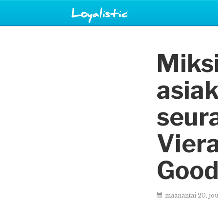
Miksi
asia
seura
Vier
Good
maanantai 20. jo