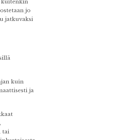
 kuitenkin
 ostetaan jo
u jatkuvaksi
illä
ajan kuin
aattisesti ja
kkaat
,
 tai