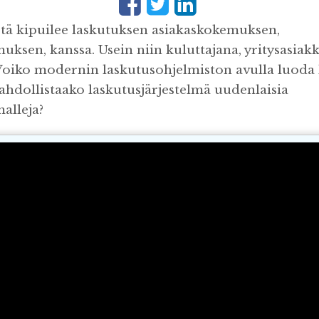
tä kipuilee laskutuksen asiakaskokemuksen,
uksen, kanssa. Usein niin kuluttajana, yritysasiak
 Voiko modernin laskutusohjelmiston avulla luoda 
ahdollistaako laskutusjärjestelmä uudenlaisia
alleja?