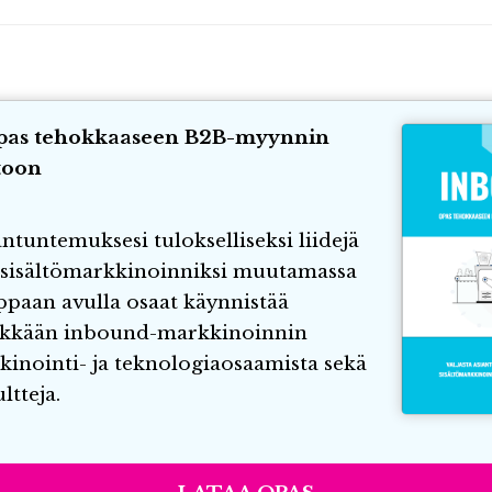
pas tehokkaaseen B2B-myynnin
toon
antuntemuksesi tulokselliseksi liidejä
i sisältömarkkinoinniksi muutamassa
ppaan avulla osaat käynnistää
kkään inbound-markkinoinnin
inointi- ja teknologiaosaamista sekä
ltteja.