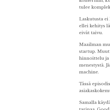
konserniin, ku
tulee komplek
Laskutusta ei
ellei kehitys l
eivät taivu.
Maailman muu
startup. Muutt
hinnoittelu ja
menestystä. Jä
machine.
Tässä episodi
asiakaskokemu
Samalla käydä
tarinaa. Good 