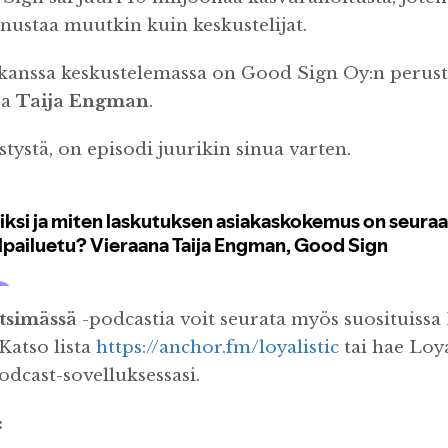
nustaa muutkin kuin keskustelijat.
n kanssa keskustelemassa on Good Sign Oy:n perusta
ja
Taija Engman
.
stystä, on episodi juurikin sinua varten.
tsimässä
-podcastia voit seurata myös suosituissa
 Katso lista
https://anchor.fm/loyalistic
tai hae Loya
odcast-sovelluksessasi.
: