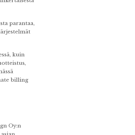
inkertaisesta
sta parantaa,
 järjestelmät
ssä, kuin
otteistus,
mässä
ate billing
ign Oy:n
 asian