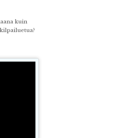
kaana kuin
kilpailuetua?