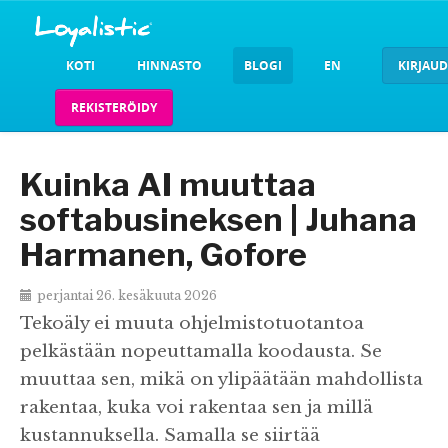
KOTI
HINNASTO
BLOGI
EN
KIRJAU
REKISTERÖIDY
Kuinka AI muuttaa
softabusineksen | Juhana
Harmanen, Gofore
perjantai 26. kesäkuuta 2026
Tekoäly ei muuta ohjelmistotuotantoa
pelkästään nopeuttamalla koodausta. Se
muuttaa sen, mikä on ylipäätään mahdollista
rakentaa, kuka voi rakentaa sen ja millä
kustannuksella. Samalla se siirtää