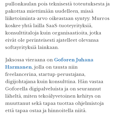
pullonkaulan pois teknisestä toteutuksesta ja
pakottaa miettimään uudelleen, missä
liiketoiminta-arvo oikeastaan syntyy. Murros
koskee yhtä lailla SaaS-tuoteyrityksiä,
konsulttitaloja kuin organisaatioita, jotka
eivät ole perinteisesti ajatelleet olevansa
softayrityksiä lainkaan.
Jaksossa vieraana on
Goforen
Juhana
Harmanen
, jolla on tausta niin
freelancerina, startup-perustajana,
digijohtajana kuin konsulttina. Hän vastaa
Goforella digipalveluista ja on seurannut
läheltä, miten tekoälyvetoinen kehitys on
muuttanut sekä tapaa tuottaa ohjelmistoja
että tapaa ostaa ja hinnoitella niitä.