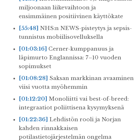
miljoonaan liikevaihtoon ja
ensimmäinen positiivinen käyttökate
[55:48]
NHS:n NEWS-pisteytys ja sepsis-
tunnistus mobiilisovelluksella
[01:03:16]
Cerner-kumppanuus ja
läpimurto Englannissa: 7–10 vuoden
sopimukset
[01:08:28]
Saksan markkinan avaaminen
viisi vuotta myöhemmin
[01:12:20]
Monoliitti vai best-of-breed:
integraatiot poliittisena kysymyksenä
[01:22:36]
Lehdistön rooli ja Norjan
kahden rinnakkaisen
potilastietojärjestelmän ongelma