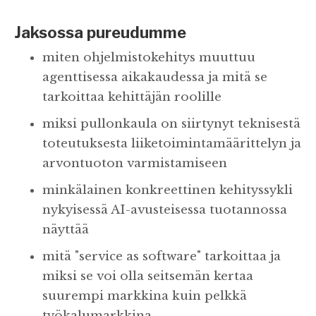
Jaksossa pureudumme
miten ohjelmistokehitys muuttuu
agenttisessa aikakaudessa ja mitä se
tarkoittaa kehittäjän roolille
miksi pullonkaula on siirtynyt teknisestä
toteutuksesta liiketoimintamäärittelyn ja
arvontuoton varmistamiseen
minkälainen konkreettinen kehityssykli
nykyisessä AI-avusteisessa tuotannossa
näyttää
mitä "service as software" tarkoittaa ja
miksi se voi olla seitsemän kertaa
suurempi markkina kuin pelkkä
työkalumarkkina