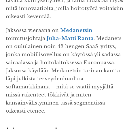
tavalla kuin yksityinen, ja tämä hidastaa myös
niitä innovaatioita, joilla hoitotyötä voitaisiin
oikeasti keventää.
Jaksossa vieraana on
Medanetsin
toimitusjohtaja
Juha-Matti Ranta
. Medanets
on oululainen noin 43 hengen SaaS-yritys,
jonka mobiilisovellus on käytössä yli sadassa
sairaalassa ja hoitolaitoksessa Euroopassa.
Jaksossa käydään Medanetsin tarinan kautta
läpi julkista terveydenhuoltoa
softamarkkinana – mitä se vaatii myyjältä,
missä rakenteet tökkivät ja miten
kansainvälistyminen tässä segmentissä
oikeasti etenee.