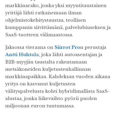
markkinarako, jonka yksi myyntitaustainen
yrittäjä lähti ratkaisemaan ilman
ohjelmistokehitystaustaa, teollisen
kumppanin siivittämänä, palvelubisneksen ja
SaaS-tuotteen välimaastossa.
Jaksossa vieraana on
Siirrot Pro
n perustaja
Antti Huhtala
, joka lähti autoasentajan ja
B2B-myyjän taustalta rakentamaan
metsäkoneiden kuljetustenhallinnan
markkinapaikkaa. Kahdeksan vuoden aikana
yritys on kasvanut kuljetusten
välityspalvelusta kohti hybridimallista SaaS-
alustaa, jonka liikevaihto pyörii puolen
miljoonan euron tuntumassa.