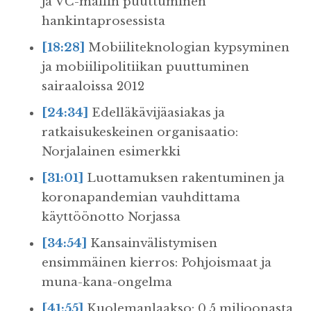
ja VC-mallin puuttuminen
hankintaprosessista
[18:28]
Mobiiliteknologian kypsyminen
ja mobiilipolitiikan puuttuminen
sairaaloissa 2012
[24:34]
Edelläkävijäasiakas ja
ratkaisukeskeinen organisaatio:
Norjalainen esimerkki
[31:01]
Luottamuksen rakentuminen ja
koronapandemian vauhdittama
käyttöönotto Norjassa
[34:54]
Kansainvälistymisen
ensimmäinen kierros: Pohjoismaat ja
muna-kana-ongelma
[41:55]
Kuolemanlaakso: 0,5 miljoonasta