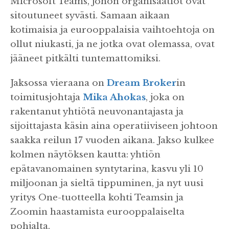
Microsoft Teams, johon organisaatiot ovat
sitoutuneet syvästi. Samaan aikaan
kotimaisia ja eurooppalaisia vaihtoehtoja on
ollut niukasti, ja ne jotka ovat olemassa, ovat
jääneet pitkälti tuntemattomiksi.
Jaksossa vieraana on
Dream Broker
in
toimitusjohtaja
Mika Ahokas
, joka on
rakentanut yhtiötä neuvonantajasta ja
sijoittajasta käsin aina operatiiviseen johtoon
saakka reilun 17 vuoden aikana. Jakso kulkee
kolmen näytöksen kautta: yhtiön
epätavanomainen syntytarina, kasvu yli 10
miljoonan ja sieltä tippuminen, ja nyt uusi
yritys One-tuotteella kohti Teamsin ja
Zoomin haastamista eurooppalaiselta
pohjalta.