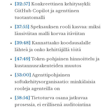
[32:57]
Konkreettinen kehityssykli:
GitHub Copilot ja agenttinen
tuotantomalli
[37:55]
Speksauksen rooli kasvaa: miksi
länsiviitan malli korvaa itäviitan
[39:48]
Kannattaako koodausalalle
lähteä ja onko kehittäjillä töitä
[47:49]
Token-pohjainen hinnoittelu ja
kustannusrakenteiden muutos
[53:00]
Agenttipohjainen
softakehitysorganisaatio: minkälaisia
rooleja agenteilla on
[58:54]
Tietoturva osana jatkuvaa
prosessia, ei erillisenä auditointina