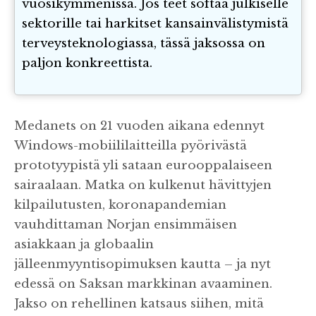
vuosikymmenissä. Jos teet softaa julkiselle
sektorille tai harkitset kansainvälistymistä
terveysteknologiassa, tässä jaksossa on
paljon konkreettista.
Medanets on 21 vuoden aikana edennyt
Windows-mobiililaitteilla pyörivästä
prototyypistä yli sataan eurooppalaiseen
sairaalaan. Matka on kulkenut hävittyjen
kilpailutusten, koronapandemian
vauhdittaman Norjan ensimmäisen
asiakkaan ja globaalin
jälleenmyyntisopimuksen kautta – ja nyt
edessä on Saksan markkinan avaaminen.
Jakso on rehellinen katsaus siihen, mitä