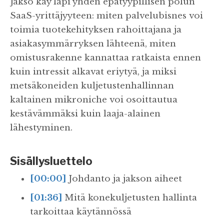
Jakso käy läpi yhden epätyypillisen polun
SaaS-yrittäjyyteen: miten palvelubisnes voi
toimia tuotekehityksen rahoittajana ja
asiakasymmärryksen lähteenä, miten
omistusrakenne kannattaa ratkaista ennen
kuin intressit alkavat eriytyä, ja miksi
metsäkoneiden kuljetustenhallinnan
kaltainen mikroniche voi osoittautua
kestävämmäksi kuin laaja-alainen
lähestyminen.
Sisällysluettelo
[00:00]
Johdanto ja jakson aiheet
[01:36]
Mitä konekuljetusten hallinta
tarkoittaa käytännössä