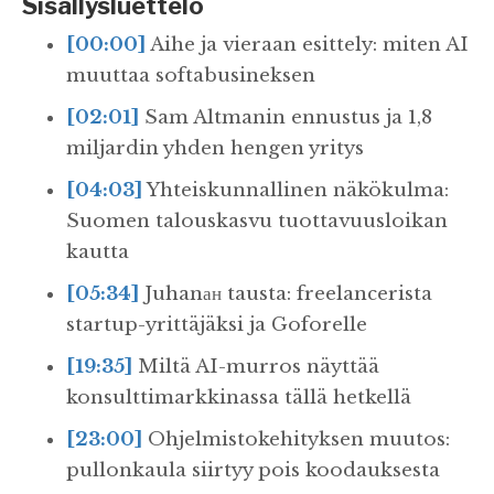
Sisällysluettelo
[00:00]
Aihe ja vieraan esittely: miten AI
muuttaa softabusineksen
[02:01]
Sam Altmanin ennustus ja 1,8
miljardin yhden hengen yritys
[04:03]
Yhteiskunnallinen näkökulma:
Suomen talouskasvu tuottavuusloikan
kautta
[05:34]
Juhanан tausta: freelancerista
startup-yrittäjäksi ja Goforelle
[19:35]
Miltä AI-murros näyttää
konsulttimarkkinassa tällä hetkellä
[23:00]
Ohjelmistokehityksen muutos:
pullonkaula siirtyy pois koodauksesta