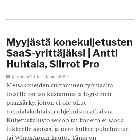
Myyjästä konekuljetusten
SaaS-yrittäjäksi | Antti
Huhtala, Siirrot Pro
perjantai 26. kesäkuuta 2026
Metsäkoneiden siirtäminen työmaalta
toiselle on iso kustannus ja logistinen
päänsärky, johon ei ole ollut
toimialakohtaista ohjelmistoratkaisua.
Kuljetuskalusto seisoo tai koneita ei saada
liikkeelle ajoissa, ja tieto kulkee puhelimitse
tai WhatsAppin kautta. Tämä on