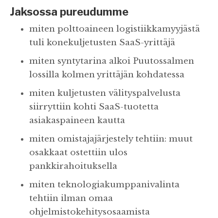
Jaksossa pureudumme
miten polttoaineen logistiikkamyyjästä
tuli konekuljetusten SaaS-yrittäjä
miten syntytarina alkoi Puutossalmen
lossilla kolmen yrittäjän kohdatessa
miten kuljetusten välityspalvelusta
siirryttiin kohti SaaS-tuotetta
asiakaspaineen kautta
miten omistajajärjestely tehtiin: muut
osakkaat ostettiin ulos
pankkirahoituksella
miten teknologiakumppanivalinta
tehtiin ilman omaa
ohjelmistokehitysosaamista