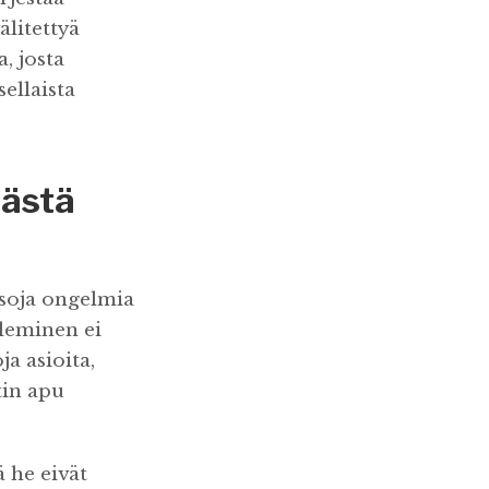
älitettyä
, josta
sellaista
mästä
 isoja ongelmia
eleminen ei
a asioita,
tin apu
ä he eivät