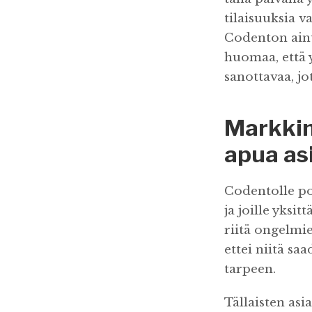
tilaisuuksia v
Codenton ainut
huomaa, että y
sanottavaa, jot
Markkin
apua as
Codentolle pot
ja joille yksi
riitä ongelmie
ettei niitä s
tarpeen.
Tällaisten asi