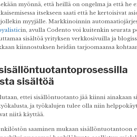
sekään myönnä, että heillä on ongelma ja että he ei
aisemisessa itsekseen saati että he kertoisivat as
jollekin myyjälle. Markkinoinnin automaatiojärje
yalistic
in, avulla Codento voi kuitenkin seurata p
ttamaa sisältöä yrityksen verkkosivuilla ja blogiss
kkaan kiinnostuksen heidän tarjoomaansa kohtaan
sisällöntuotantoprosessilla
sta sisältöä
lutaan, ettei sisällöntuotanto jää kiinni ainakaan s
työkalusta, ja työkalujen tulee olla niin helppokäytt
vat niitä käyttää.
nkilöstön saaminen mukaan sisällöntuotantoon ei