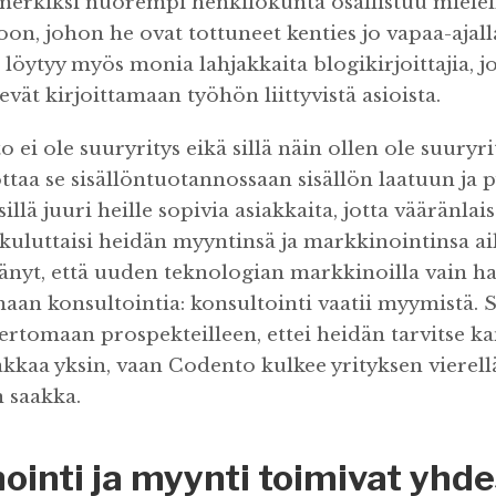
simerkiksi nuorempi henkilökunta osallistuu miele
on, johon he ovat tottuneet kenties jo vapaa-ajall
löytyy myös monia lahjakkaita blogikirjoittajia, j
sevät kirjoittamaan työhön liittyvistä asioista.
ei ole suuryritys eikä sillä näin ollen ole suuryr
ottaa se sisällöntuotannossaan sisällön laatuun ja p
llä juuri heille sopivia asiakkaita, jotta vääränlais
kuluttaisi heidän myyntinsä ja markkinointinsa aik
yt, että uuden teknologian markkinoilla vain har
aan konsultointia: konsultointi vaatii myymistä. S
kertomaan prospekteilleen, ettei heidän tarvitse k
kkaa yksin, vaan Codento kulkee yrityksen vierell
n saakka.
ointi ja myynti toimivat yhd