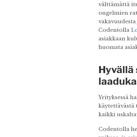
välttämättä it
ongelmien ratk
vakavuudesta 
Codentolla
Lo
asiakkaan kulu
huomata asia
Hyvällä 
laaduka
Yrityksessä ha
käytettävästä 
kaikki uskalta
Codentolla he