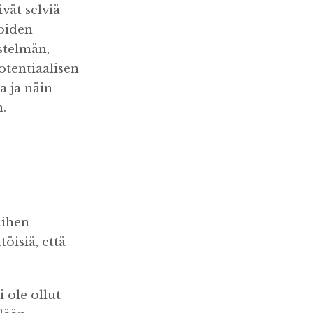
vät selviä
ioiden
stelmän,
otentiaalisen
a ja näin
.
iihen
öisiä, että
 ole ollut