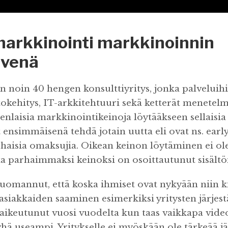
markkinointi markkinoinnin
ivenä
 noin 40 hengen konsulttiyritys, jonka palveluih
tokehitys, IT-arkkitehtuuri sekä ketterät menetelm
nlaisia markkinointikeinoja löytääkseen sellaisia 
 ensimmäisenä tehdä jotain uutta eli ovat ns. earl
rhaisia omaksujia. Oikean keinon löytäminen ei ole
a parhaimmaksi keinoksi on osoittautunut sisältö
omannut, että koska ihmiset ovat nykyään niin kii
 asiakkaiden saaminen esimerkiksi yritysten järjes
 vaikeutunut vuosi vuodelta kun taas vaikkapa vide
hä useampi. Yritykselle ei myöskään ole tärkeää jä