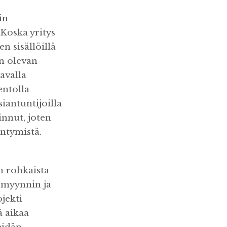
in
 Koska yritys
n sisällöillä
än olevan
aavalla
entolla
iantuntijoilla
innut, joten
äntymistä.
n rohkaista
n myynnin ja
jekti
ä aikaa