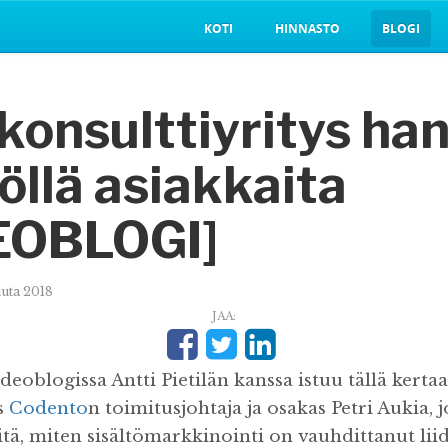
KOTI
HINNASTO
BLOGI
konsulttiyritys han
löllä asiakkaita
EOBLOGI]
uuta 2018
JAA:
ideoblogissa Antti Pietilän kanssa istuu tällä kertaa
s
Codento
n toimitusjohtaja ja osakas Petri Aukia, 
itä, miten sisältömarkkinointi on vauhdittanut li