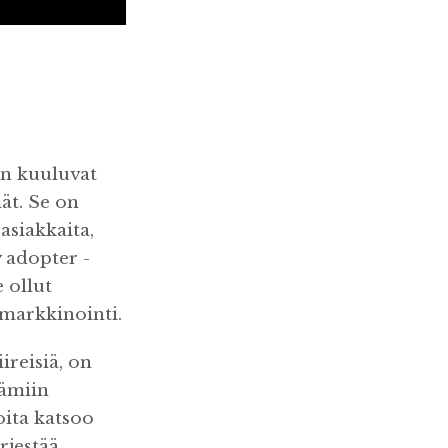
in kuuluvat
ät. Se on
asiakkaita,
y adopter -
 ollut
markkinointi.
reisiä, on
tämiin
oita katsoo
rjestää