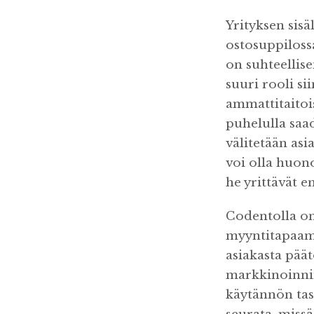
Yrityksen sisä
ostosuppilossa
on suhteellise
suuri rooli si
ammattitaitois
puhelulla saa
välitetään asi
voi olla huon
he yrittävät e
Codentolla on
myyntitapaami
asiakasta päät
markkinoinnin
käytännön taso