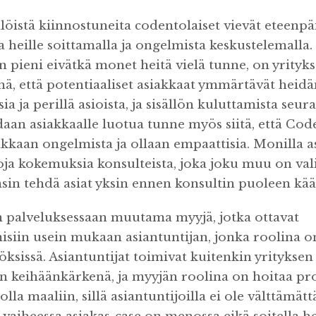
llöistä kiinnostuneita codentolaiset vievät eteenpä
 heille soittamalla ja ongelmista keskustelemalla.
n pieni eivätkä monet heitä vielä tunne, on yritykse
inä, että potentiaaliset asiakkaat ymmärtävät heid
ia ja perillä asioista, ja sisällön kuluttamista seur
daan asiakkaalle luotua tunne myös siitä, että Cod
akkaan ongelmista ja ollaan empaattisia. Monilla as
oja kokemuksia konsulteista, joka joku muu on val
nsin tehdä asiat yksin ennen konsultin puoleen kä
 palveluksessaan muutama myyjä, jotka ottavat
siin usein mukaan asiantuntijan, jonka roolina o
öksissä. Asiantuntijat toimivat kuitenkin yritykse
 keihäänkärkenä, ja myyjän roolina on hoitaa pro
lla maaliin, sillä asiantuntijoilla ei ole välttämätt