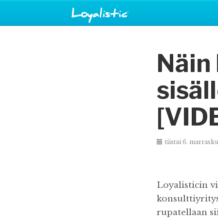
Näin 
sisäl
[VID
tiistai 6. marrask
Loyalisticin v
konsulttiyrity
rupatellaan si