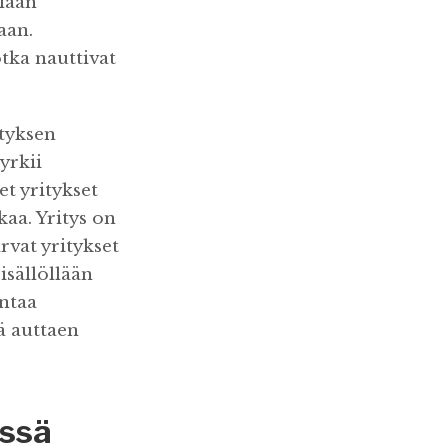
llään
aan.
otka nauttivat
ityksen
yrkii
et yritykset
aa. Yritys on
vat yritykset
isällöllään
antaa
ä auttaen
essä