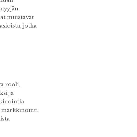
eidän
 myyjän
jat muistavat
asioista, jotka
a rooli,
ksi ja
kkinointia
 markkinointi
ista