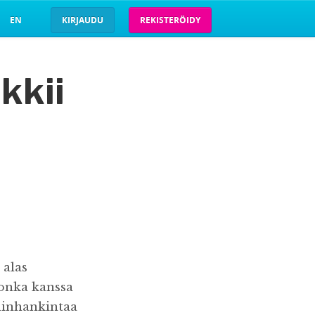
EN
KIRJAUDU
REKISTERÖIDY
kkii
 alas
jonka kanssa
idinhankintaa