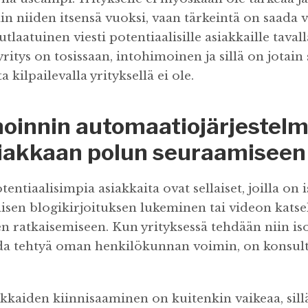
ain niiden itsensä vuoksi, vaan tärkeintä on saada v
laatuinen viesti potentiaalisille asiakkaille tavalla
ritys on tosissaan, intohimoinen ja sillä on jotain 
a kilpailevalla yrityksellä ei ole.
oinnin automaatiojärjestel
iakkaan polun seuraamiseen
entiaalisimpia asiakkaita ovat sellaiset, joilla on
ttäisen blogikirjoituksen lukeminen tai videon kats
n ratkaisemiseen. Kun yrityksessä tehdään niin isoj
aada tehtyä oman henkilökunnan voimin, on konsul
akkaiden kiinnisaaminen on kuitenkin vaikeaa, sill