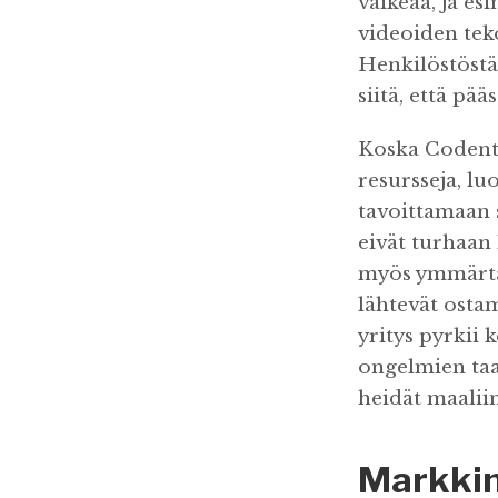
vaikeaa, ja e
videoiden teko
Henkilöstöstä 
siitä, että pää
Koska Codento 
resursseja, lu
tavoittamaan si
eivät turhaan 
myös ymmärtän
lähtevät ostam
yritys pyrkii 
ongelmien taa
heidät maalii
Markkin