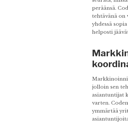
seurata, missä
peräänsä. Code
tehtävänä on v
yhdessä sopia 
helposti jääv
Markkin
koordin
Markkinoinnil
jolloin sen te
asiantuntijat 
varten. Coden
ymmärtää yrit
asiantuntijoit