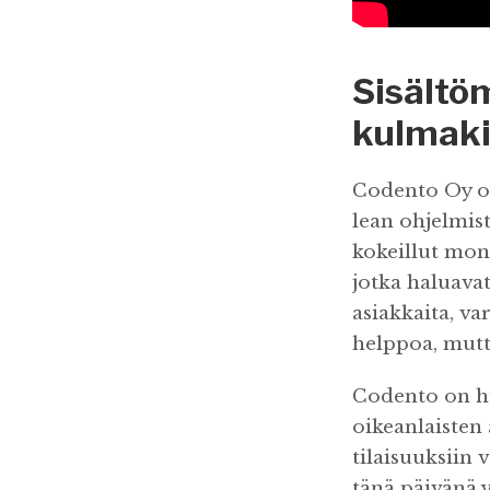
Sisältö
kulmak
Codento Oy on
lean ohjelmis
kokeillut mone
jotka haluavat
asiakkaita, va
helppoa, mutt
Codento on hu
oikeanlaisten
tilaisuuksiin
tänä päivänä y