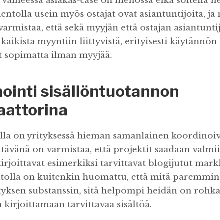
 vaiheessa asiakas-case on menossa eikä soitella h
ntolla usein myös ostajat ovat asiantuntijoita, ja
armistaa, että sekä myyjän että ostajan asiantunti
kaikista myyntiin liittyvistä, erityisesti käytännön 
ät sopimatta ilman myyjää.
ointi sisällöntuotannon
aattorina
la on yrityksessä hieman samanlainen koordinoiv
htävänä on varmistaa, että projektit saadaan valmii
kirjoittavat esimerkiksi tarvittavat blogijutut mar
tolla on kuitenkin huomattu, että mitä paremmin
yksen substanssin, sitä helpompi heidän on rohka
a kirjoittamaan tarvittavaa sisältöä.