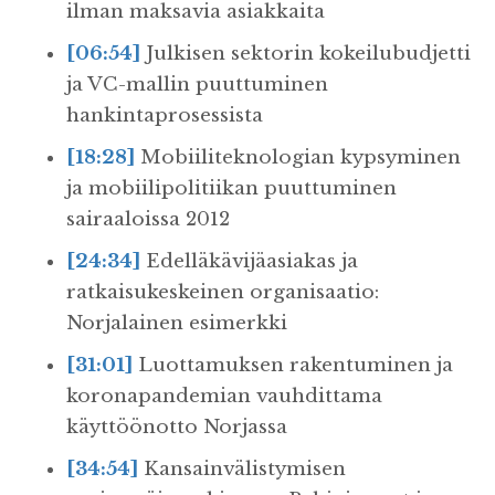
ilman maksavia asiakkaita
[06:54]
Julkisen sektorin kokeilubudjetti
ja VC-mallin puuttuminen
hankintaprosessista
[18:28]
Mobiiliteknologian kypsyminen
ja mobiilipolitiikan puuttuminen
sairaaloissa 2012
[24:34]
Edelläkävijäasiakas ja
ratkaisukeskeinen organisaatio:
Norjalainen esimerkki
[31:01]
Luottamuksen rakentuminen ja
koronapandemian vauhdittama
käyttöönotto Norjassa
[34:54]
Kansainvälistymisen