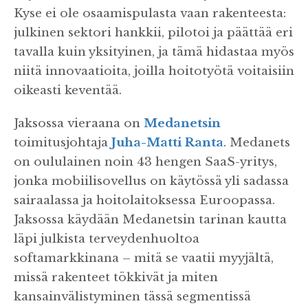
Kyse ei ole osaamispulasta vaan rakenteesta:
julkinen sektori hankkii, pilotoi ja päättää eri
tavalla kuin yksityinen, ja tämä hidastaa myös
niitä innovaatioita, joilla hoitotyötä voitaisiin
oikeasti keventää.
Jaksossa vieraana on
Medanetsin
toimitusjohtaja
Juha-Matti Ranta
. Medanets
on oululainen noin 43 hengen SaaS-yritys,
jonka mobiilisovellus on käytössä yli sadassa
sairaalassa ja hoitolaitoksessa Euroopassa.
Jaksossa käydään Medanetsin tarinan kautta
läpi julkista terveydenhuoltoa
softamarkkinana – mitä se vaatii myyjältä,
missä rakenteet tökkivät ja miten
kansainvälistyminen tässä segmentissä