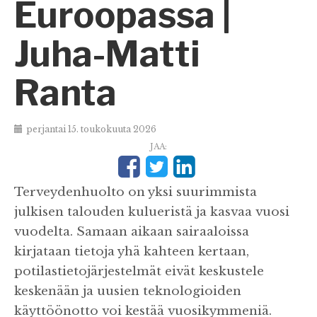
Euroopassa |
Juha-Matti
Ranta
perjantai 15. toukokuuta 2026
JAA:
Terveydenhuolto on yksi suurimmista
julkisen talouden kulueristä ja kasvaa vuosi
vuodelta. Samaan aikaan sairaaloissa
kirjataan tietoja yhä kahteen kertaan,
potilastietojärjestelmät eivät keskustele
keskenään ja uusien teknologioiden
käyttöönotto voi kestää vuosikymmeniä.