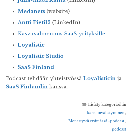
Juha-Matti Ranta
(LinkedIn)
Medanets
(website)
Antti Pietilä
(LinkedIn)
Kasvuvalmennus SaaS-yrityksille
Loyalistic
Loyalistic Studio
SaaS Finland
Podcast tehdään yhteistyössä
Loyalisticin
ja
SaaS Finlandin
kanssa.
Lisätty kategorioihin
kansainvälistyminen
,
Menestystä etsimässä -podcast
,
podcast