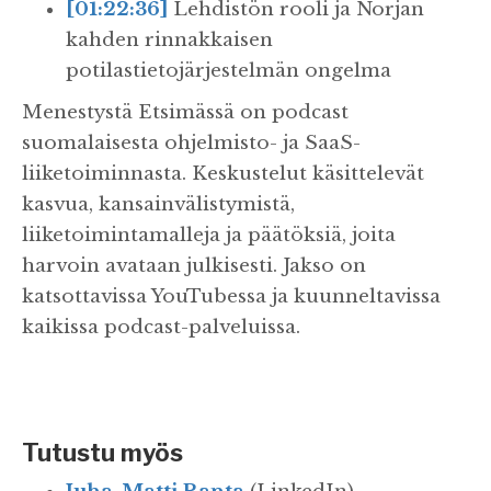
[01:22:36]
Lehdistön rooli ja Norjan
kahden rinnakkaisen
potilastietojärjestelmän ongelma
Menestystä Etsimässä on podcast
suomalaisesta ohjelmisto- ja SaaS-
liiketoiminnasta. Keskustelut käsittelevät
kasvua, kansainvälistymistä,
liiketoimintamalleja ja päätöksiä, joita
harvoin avataan julkisesti. Jakso on
katsottavissa YouTubessa ja kuunneltavissa
kaikissa podcast-palveluissa.
Tutustu myös