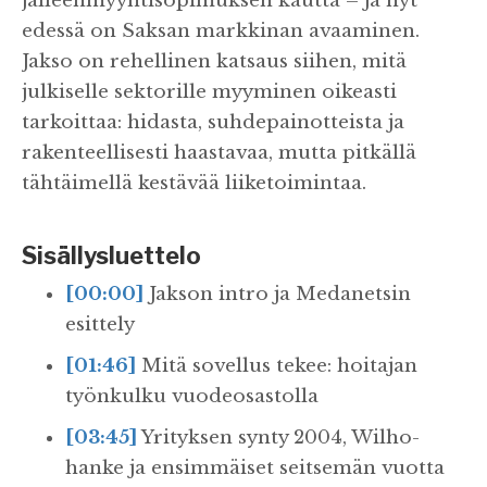
jälleenmyyntisopimuksen kautta – ja nyt
edessä on Saksan markkinan avaaminen.
Jakso on rehellinen katsaus siihen, mitä
julkiselle sektorille myyminen oikeasti
tarkoittaa: hidasta, suhdepainotteista ja
rakenteellisesti haastavaa, mutta pitkällä
tähtäimellä kestävää liiketoimintaa.
Sisällysluettelo
[00:00]
Jakson intro ja Medanetsin
esittely
[01:46]
Mitä sovellus tekee: hoitajan
työnkulku vuodeosastolla
[03:45]
Yrityksen synty 2004, Wilho-
hanke ja ensimmäiset seitsemän vuotta