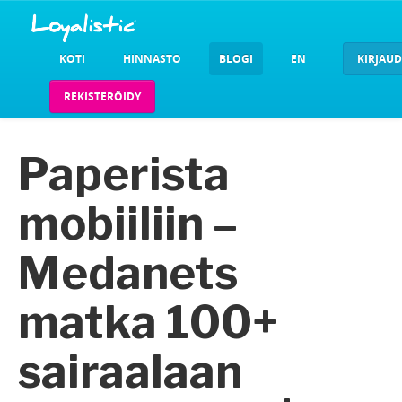
KOTI
HINNASTO
BLOGI
EN
KIRJAU
REKISTERÖIDY
Paperista
mobiiliin –
Medanets
matka 100+
sairaalaan