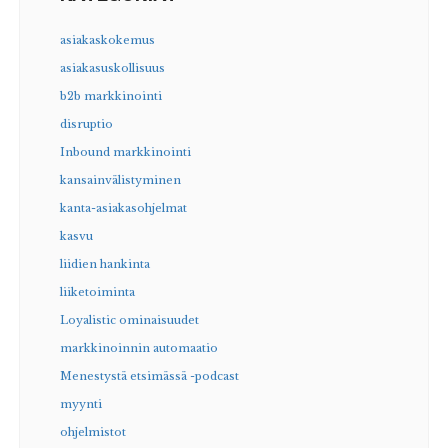
asiakaskokemus
asiakasuskollisuus
b2b markkinointi
disruptio
Inbound markkinointi
kansainvälistyminen
kanta-asiakasohjelmat
kasvu
liidien hankinta
liiketoiminta
Loyalistic ominaisuudet
markkinoinnin automaatio
Menestystä etsimässä -podcast
myynti
ohjelmistot