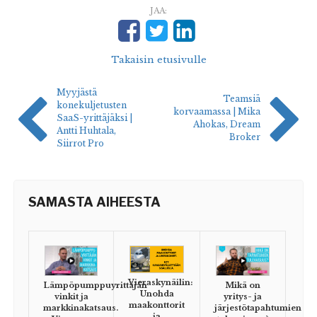
JAA:
Takaisin etusivulle
Myyjästä
Teamsiä
konekuljetusten
korvaamassa | Mika
SaaS-yrittäjäksi |
Ahokas, Dream
Antti Huhtala,
Broker
Siirrot Pro
SAMASTA AIHEESTA
Vieraskynäilin:
Lämpöpumppuyrittäjän
Mikä on
Unohda
vinkit ja
yritys- ja
maakonttorit
markkinakatsaus.
järjestötapahtumien
ja