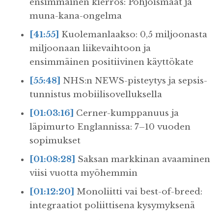
ensimmäinen kierros: Pohjoismaat ja
muna-kana-ongelma
[41:55]
Kuolemanlaakso: 0,5 miljoonasta
miljoonaan liikevaihtoon ja
ensimmäinen positiivinen käyttökate
[55:48]
NHS:n NEWS-pisteytys ja sepsis-
tunnistus mobiilisovelluksella
[01:03:16]
Cerner-kumppanuus ja
läpimurto Englannissa: 7–10 vuoden
sopimukset
[01:08:28]
Saksan markkinan avaaminen
viisi vuotta myöhemmin
[01:12:20]
Monoliitti vai best-of-breed:
integraatiot poliittisena kysymyksenä