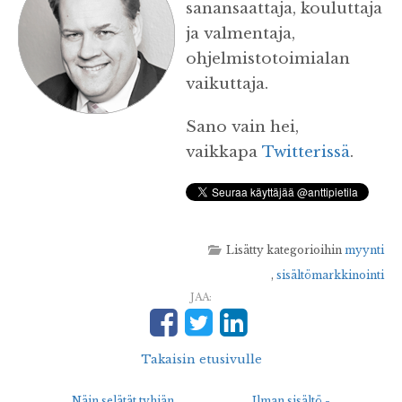
sanansaattaja, kouluttaja
ja valmentaja,
ohjelmistotoimialan
vaikuttaja.
Sano vain hei,
vaikkapa
Twitterissä
.
Lisätty kategorioihin
myynti
,
sisältömarkkinointi
JAA:
Takaisin etusivulle
Näin selätät tyhjän
Ilman sisältö -