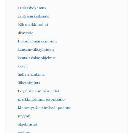
asiakaskokemus
asiakasuskollisuus
b2b markkinointi
disruptio
Inbound markkinointi
kansainvälistyminen
kanta-asiakasohjelmat
kasvu
liidien hankinta
liiketoiminta
Loyalistic ominaisuudet
markkinoinnin automaatio
Menestystä etsimässä -podcast
myynti
ohjelmistot
podcast