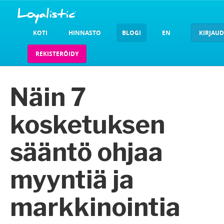
KOTI
HINNASTO
BLOGI
EN
KIRJAU
REKISTERÖIDY
Näin 7
kosketuksen
sääntö ohjaa
myyntiä ja
markkinointia