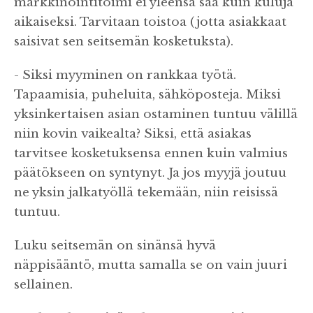
markkinointitoimi ei yleensä saa kuin kuluja
aikaiseksi. Tarvitaan toistoa (jotta asiakkaat
saisivat sen seitsemän kosketuksta).
- Siksi myyminen on rankkaa työtä.
Tapaamisia, puheluita, sähköposteja. Miksi
yksinkertaisen asian ostaminen tuntuu välillä
niin kovin vaikealta? Siksi, että asiakas
tarvitsee kosketuksensa ennen kuin valmius
päätökseen on syntynyt. Ja jos myyjä joutuu
ne yksin jalkatyöllä tekemään, niin reisissä
tuntuu.
Luku seitsemän on sinänsä hyvä
näppisääntö, mutta samalla se on vain juuri
sellainen.