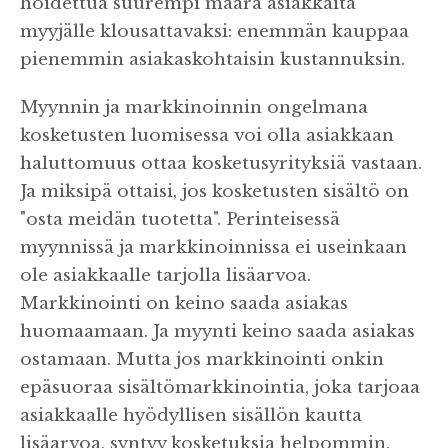
hoidettua suurempi määrä asiakkaita
myyjälle klousattavaksi: enemmän kauppaa
pienemmin asiakaskohtaisin kustannuksin.
Myynnin ja markkinoinnin ongelmana
kosketusten luomisessa voi olla asiakkaan
haluttomuus ottaa kosketusyrityksiä vastaan.
Ja miksipä ottaisi, jos kosketusten sisältö on
"osta meidän tuotetta". Perinteisessä
myynnissä ja markkinoinnissa ei useinkaan
ole asiakkaalle tarjolla lisäarvoa.
Markkinointi on keino saada asiakas
huomaamaan. Ja myynti keino saada asiakas
ostamaan. Mutta jos markkinointi onkin
epäsuoraa sisältömarkkinointia, joka tarjoaa
asiakkaalle hyödyllisen sisällön kautta
lisäarvoa, syntyy kosketuksia helpommin.