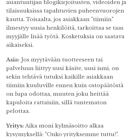
asiantuntijan blogikirjoitusten, videoiden ja
tilaisuuksissa tapahtuvien puheenvuorojen
kautta. Toisaalta, jos asiakkaan "tiimiin"
ilmestyy uusia henkilöitä, tarkoittaa se taas
myyjälle lisää työtä. Kosketuksia on saatava
aikaiseksi.
Asia:
Jos myytävään tuotteeseen tai
palveluun liittyy uusi käsite, uusi ismi, on
sekin tehtävä tutuksi kaikille asiakkaan
tiimiin kuuluville ennen kuin ostopäätöstä
on lupa odottaa, muuten joku heittää
kapuloita rattaisiin, sillä tuntematon
pelottaa.
Yritys:
Aika moni kylmäsoitto alkaa
kysymyksellä: "Onko yrityksemme tuttu?".