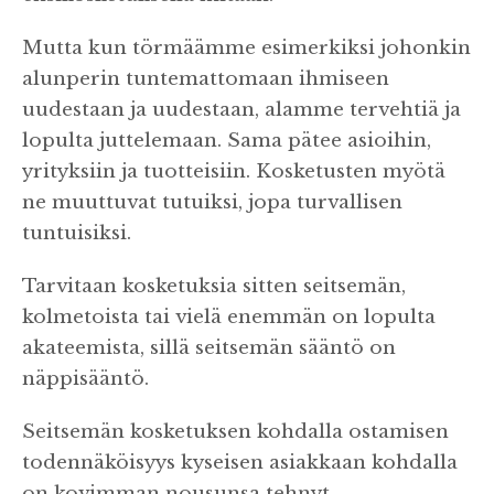
Mutta kun törmäämme esimerkiksi johonkin
alunperin tuntemattomaan ihmiseen
uudestaan ja uudestaan, alamme tervehtiä ja
lopulta juttelemaan. Sama pätee asioihin,
yrityksiin ja tuotteisiin. Kosketusten myötä
ne muuttuvat tutuiksi, jopa turvallisen
tuntuisiksi.
Tarvitaan kosketuksia sitten seitsemän,
kolmetoista tai vielä enemmän on lopulta
akateemista, sillä seitsemän sääntö on
näppisääntö.
Seitsemän kosketuksen kohdalla ostamisen
todennäköisyys kyseisen asiakkaan kohdalla
on kovimman nousunsa tehnyt.