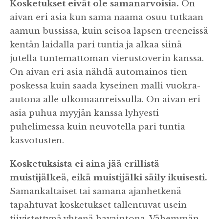
Kosketukset eivät ole samanarvoisia.
On
aivan eri asia kun sama naama osuu tutkaan
aamun bussissa, kuin seisoa lapsen treeneissä
kentän laidalla pari tuntia ja alkaa siinä
jutella tuntemattoman vierustoverin kanssa.
On aivan eri asia nähdä automainos tien
poskessa kuin saada kyseinen malli vuokra-
autona alle ulkomaanreissulla. On aivan eri
asia puhua myyjän kanssa lyhyesti
puhelimessa kuin neuvotella pari tuntia
kasvotusten.
Kosketuksista ei aina jää erillistä
muistijälkeä, eikä muistijälki säily ikuisesti.
Samankaltaiset tai samana ajanhetkenä
tapahtuvat kosketukset tallentuvat usein
tiivistettynä yhtenä havaintona. Vähemmän