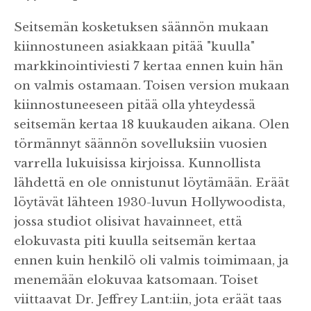
Seitsemän kosketuksen säännön mukaan
kiinnostuneen asiakkaan pitää "kuulla"
markkinointiviesti 7 kertaa ennen kuin hän
on valmis ostamaan. Toisen version mukaan
kiinnostuneeseen pitää olla yhteydessä
seitsemän kertaa 18 kuukauden aikana. Olen
törmännyt säännön sovelluksiin vuosien
varrella lukuisissa kirjoissa. Kunnollista
lähdettä en ole onnistunut löytämään. Eräät
löytävät lähteen 1930-luvun Hollywoodista,
jossa studiot olisivat havainneet, että
elokuvasta piti kuulla seitsemän kertaa
ennen kuin henkilö oli valmis toimimaan, ja
menemään elokuvaa katsomaan. Toiset
viittaavat Dr. Jeffrey Lant:iin, jota eräät taas