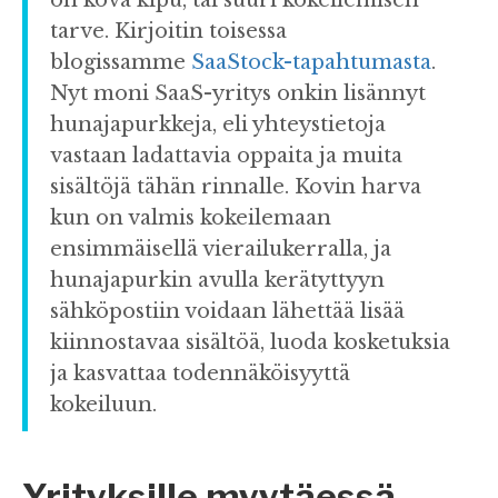
on kova kipu, tai suuri kokeilemisen
tarve. Kirjoitin toisessa
blogissamme
SaaStock-tapahtumasta
.
Nyt moni SaaS-yritys onkin lisännyt
hunajapurkkeja, eli yhteystietoja
vastaan ladattavia oppaita ja muita
sisältöjä tähän rinnalle. Kovin harva
kun on valmis kokeilemaan
ensimmäisellä vierailukerralla, ja
hunajapurkin avulla kerätyttyyn
sähköpostiin voidaan lähettää lisää
kiinnostavaa sisältöä, luoda kosketuksia
ja kasvattaa todennäköisyyttä
kokeiluun.
Yrityksille myytäessä