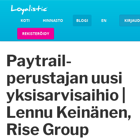
KOTI
HINNASTO
BLOGI
EN
KIRJAU
REKISTERÖIDY
Paytrail-
perustajan uusi
yksisarvisaihio |
Lennu Keinänen,
Rise Group