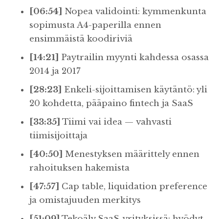
[06:54]
Nopea validointi: kymmenkunta
sopimusta A4-paperilla ennen
ensimmäistä koodiriviä
[14:21]
Paytrailin myynti kahdessa osassa
2014 ja 2017
[28:23]
Enkeli-sijoittamisen käytäntö: yli
20 kohdetta, pääpaino fintech ja SaaS
[33:35]
Tiimi vai idea — vahvasti
tiimisijoittaja
[40:50]
Menestyksen määrittely ennen
rahoituksen hakemista
[47:57]
Cap table, liquidation preference
ja omistajuuden merkitys
[51:09]
Tekoäly SaaS-yrityksissä: hyödyt,