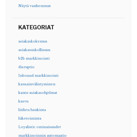
Näytä vanhemmat
KATEGORIAT
asiakaskokemus
asiakasuskollisuus
b2b markkinointi
disruptio
Inbound markkinointi
kansainvälistyminen
kanta-asiakasohjelmat
kasvu
liidien hankinta
liiketoiminta
Loyalistic ominaisuudet
markkinoinnin automaatio