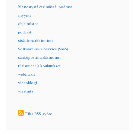
Menestystä etsimässä -podcast
myynti
ohjelmistot
podcast
sisältömarkkinointi
Software-as-a-Service (SaaS)
sähköpostimarkkinointi
tilaisuudet ja koulutukset
webinaari
videoblogi
viestintä
Tilaa RSS-syöte