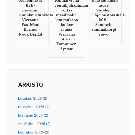
Kokemuksia
Kuinka viedä
Haastattelussa
B2B-
vierailijahallinnan
tuore
myynnin
softaa
Vuoden
kuninkuusluokasta.
maailmalle,
Ohjelmistoyrittäjä
Vieraana
kun mukana
2021,
Esa-Matti
kulkee
Sammeli
Karine,
rautaa.
Sammalkorpi,
Noux Digital
Vieraana
Sievo
Anssi
Tamminen,
Systam
ARKISTO
kesäkuu 2026 (2)
toukokuu 2026 (2)
huhtikuu 2026 (2)
maaliskuu 2026 (3)
helmikuu 2026 (2)