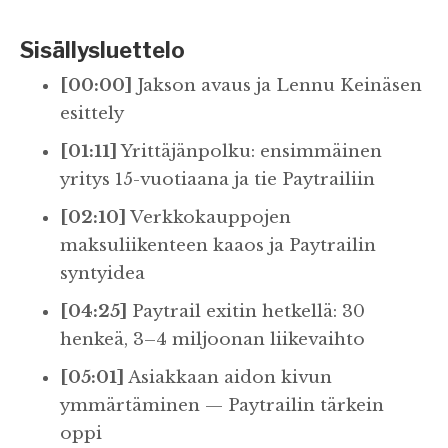
Sisällysluettelo
[00:00]
Jakson avaus ja Lennu Keinäsen
esittely
[01:11]
Yrittäjänpolku: ensimmäinen
yritys 15-vuotiaana ja tie Paytrailiin
[02:10]
Verkkokauppojen
maksuliikenteen kaaos ja Paytrailin
syntyidea
[04:25]
Paytrail exitin hetkellä: 30
henkeä, 3–4 miljoonan liikevaihto
[05:01]
Asiakkaan aidon kivun
ymmärtäminen — Paytrailin tärkein
oppi