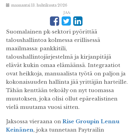
maanantai 13. huhtikuuta 2026
JAA:
Suomalainen pk-sektori pyörittää
taloushallintoa kolmessa erillisessä
maailmassa: pankkitili,
taloushallintojärjestelmä ja kirjanpitäjä
elävät kukin omaa elämäänsä. Integraatiot
ovat heikkoja, manuaalista työtä on paljon ja
kokonaisuuden hallinta jää yrittäjän harteille.
Tähän kenttään tekoäly on nyt tuomassa
muutoksen, joka olisi ollut epärealistinen
vielä muutama vuosi sitten.
Jaksossa vieraana on
Rise Groupin
Lennu
Keinänen
, joka tunnetaan Paytrailin