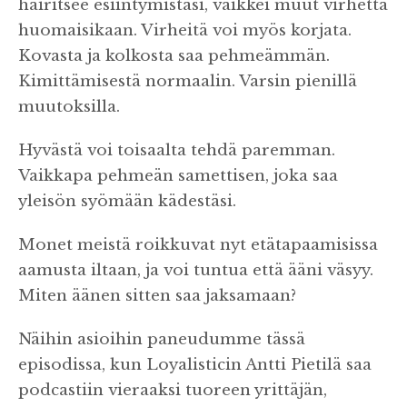
häiritsee esiintymistäsi, vaikkei muut virhettä
huomaisikaan. Virheitä voi myös korjata.
Kovasta ja kolkosta saa pehmeämmän.
Kimittämisestä normaalin. Varsin pienillä
muutoksilla.
Hyvästä voi toisaalta tehdä paremman.
Vaikkapa pehmeän samettisen, joka saa
yleisön syömään kädestäsi.
Monet meistä roikkuvat nyt etätapaamisissa
aamusta iltaan, ja voi tuntua että ääni väsyy.
Miten äänen sitten saa jaksamaan?
Näihin asioihin paneudumme tässä
episodissa, kun Loyalisticin Antti Pietilä saa
podcastiin vieraaksi tuoreen yrittäjän,