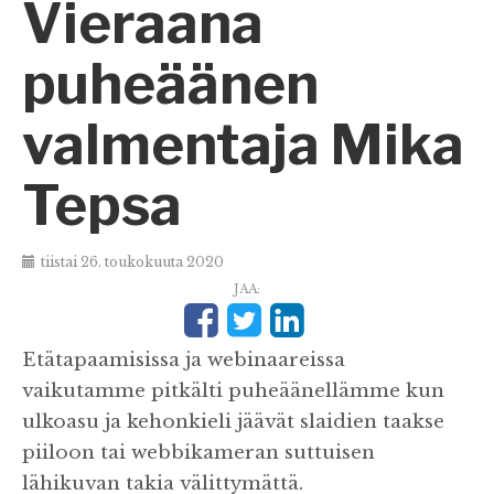
Vieraana
puheäänen
valmentaja Mika
Tepsa
tiistai 26. toukokuuta 2020
JAA:
Etätapaamisissa ja webinaareissa
vaikutamme pitkälti puheäänellämme kun
ulkoasu ja kehonkieli jäävät slaidien taakse
piiloon tai webbikameran suttuisen
lähikuvan takia välittymättä.