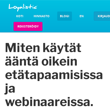
KOTI
HINNASTO
BLOGI
EN
KIRJAU
REKISTERÖIDY
Miten käytät
ääntä oikein
etätapaamisissa
ja
webinaareissa.