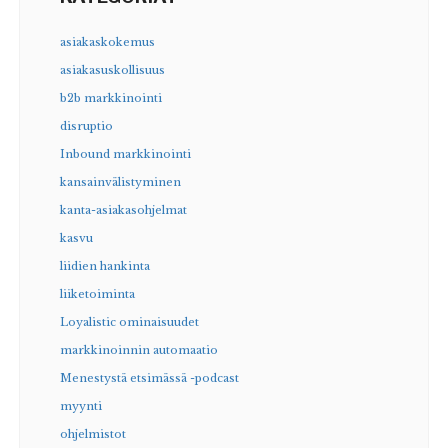
asiakaskokemus
asiakasuskollisuus
b2b markkinointi
disruptio
Inbound markkinointi
kansainvälistyminen
kanta-asiakasohjelmat
kasvu
liidien hankinta
liiketoiminta
Loyalistic ominaisuudet
markkinoinnin automaatio
Menestystä etsimässä -podcast
myynti
ohjelmistot