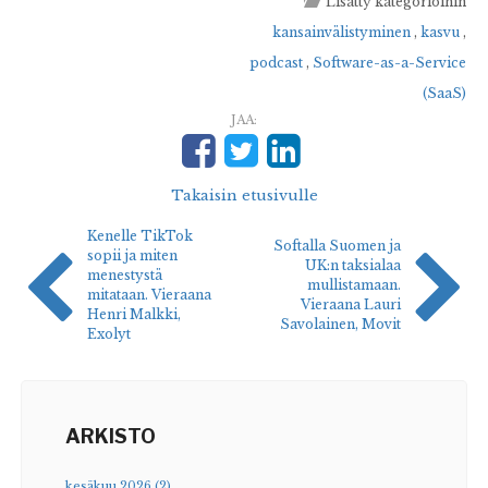
Lisätty kategorioihin
kansainvälistyminen
,
kasvu
,
podcast
,
Software-as-a-Service
(SaaS)
JAA:
Takaisin etusivulle
Kenelle TikTok
Softalla Suomen ja
sopii ja miten
UK:n taksialaa
menestystä
mullistamaan.
mitataan. Vieraana
Vieraana Lauri
Henri Malkki,
Savolainen, Movit
Exolyt
ARKISTO
kesäkuu 2026 (2)