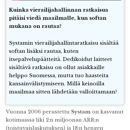
Kuinka vierailijahallinnan ratkaisua
pitäisi viedä maailmalle, kun softan
mukana on rautaa?
Systamin vierailijahallintaratkaisu sisältää
softan lisäksi rautaa, kuten
itsepalvelupäätteitä. Dedikoidut laitteet
sisältävä ratkaisu on ollut asiakkaille
helppo Suomessa, mutta tuo haasteita
kansainvälistymiseen. Millä keinoilla
maailmaa sitten lähdetään valloittamaan?
Vuonna 2006 perustettu
Systam
on kasvanut
kotimaassa liki 2:n miljoonan ARR:n
(toistuvaislaskutuksen) ja 18:n hengen