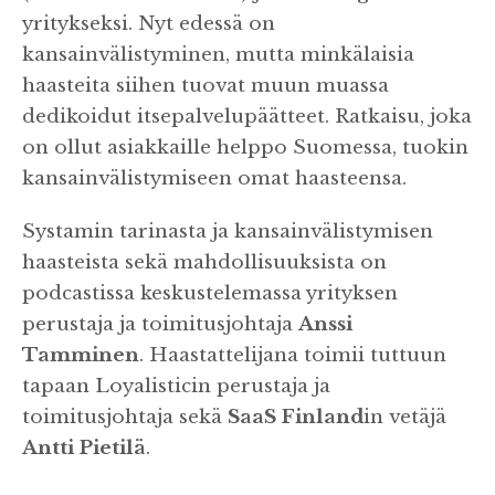
yritykseksi. Nyt edessä on
kansainvälistyminen, mutta minkälaisia
haasteita siihen tuovat muun muassa
dedikoidut itsepalvelupäätteet. Ratkaisu, joka
on ollut asiakkaille helppo Suomessa, tuokin
kansainvälistymiseen omat haasteensa.
Systamin tarinasta ja kansainvälistymisen
haasteista sekä mahdollisuuksista on
podcastissa keskustelemassa yrityksen
perustaja ja toimitusjohtaja
Anssi
Tamminen
. Haastattelijana toimii tuttuun
tapaan Loyalisticin perustaja ja
toimitusjohtaja sekä
SaaS Finland
in vetäjä
Antti Pietilä
.