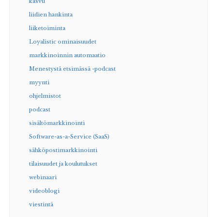
kasvu
liidien hankinta
liiketoiminta
Loyalistic ominaisuudet
markkinoinnin automaatio
Menestystä etsimässä -podcast
myynti
ohjelmistot
podcast
sisältömarkkinointi
Software-as-a-Service (SaaS)
sähköpostimarkkinointi
tilaisuudet ja koulutukset
webinaari
videoblogi
viestintä