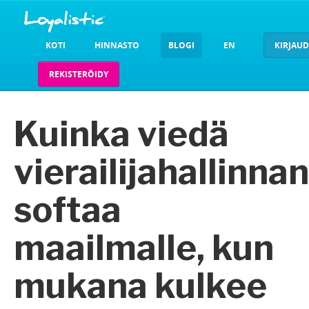
KOTI
HINNASTO
BLOGI
EN
KIRJAU
REKISTERÖIDY
Kuinka viedä
vierailijahallinnan
softaa
maailmalle, kun
mukana kulkee