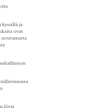
oita
 kynällä ja
akkaita ovat
ää noutamatta
sia
loushallinnon
mullistamassa
ia
s löysi