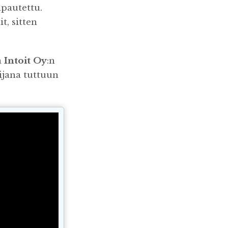
apautettu.
t, sitten
a
Intoit Oy
:n
lijana tuttuun