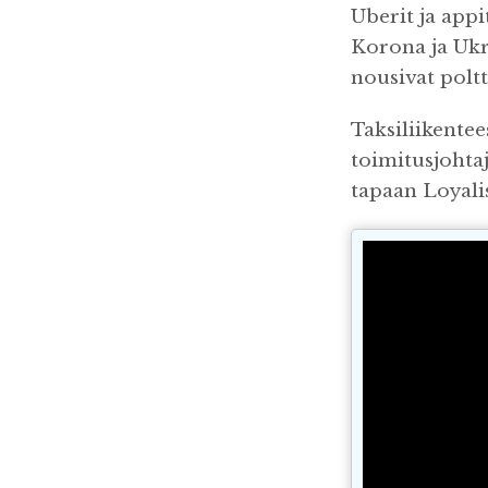
Uberit ja appi
Korona ja Ukra
nousivat polt
Taksiliikentee
toimitusjohtaj
tapaan Loyali