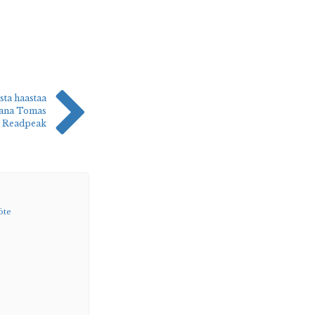
ta haastaa
raana Tomas
, Readpeak
öte