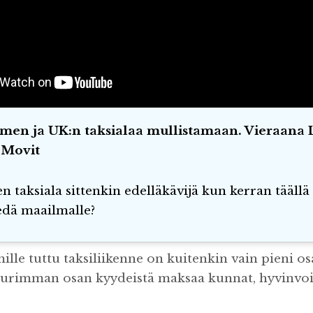
omen ja UK:n taksialaa mullistamaan. Vieraana 
 Movit
taksiala sittenkin edelläkävijä kun kerran täällä 
iedä maailmalle?
lle tuttu taksiliikenne on kuitenkin vain pieni os
urimman osan kyydeistä maksaa kunnat, hyvinvoin