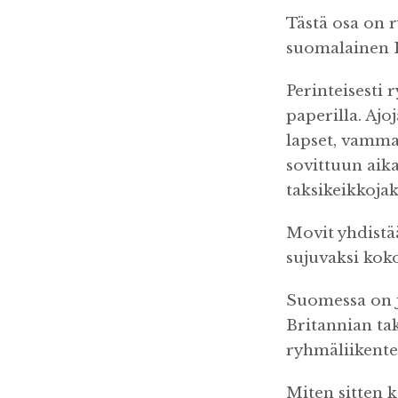
Tästä osa on r
suomalainen I
Perinteisesti 
paperilla. Ajo
lapset, vammai
sovittuun aika
taksikeikkojak
Movit yhdistää 
sujuvaksi koko
Suomessa on j
Britannian tak
ryhmäliikentee
Miten sitten 