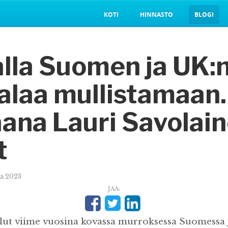
KOTI
HINNASTO
BLOGI
alla Suomen ja UK:
alaa mullistamaan.
ana Lauri Savolain
t
uta 2023
JAA:
llut viime vuosina kovassa murroksessa Suomessa 