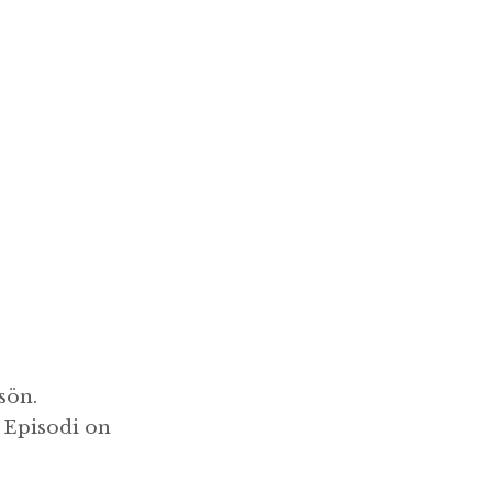
isön.
a Episodi on