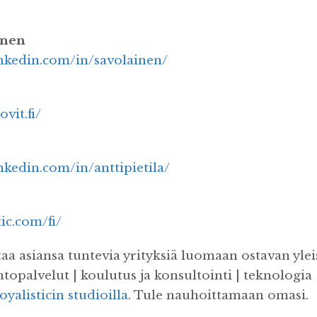
inen
inkedin.com/in/savolainen/
vit.fi/
nkedin.com/in/anttipietila/
tic.com/fi/
taa asiansa tuntevia yrityksiä luomaan ostavan yle
topalvelut | koulutus ja konsultointi | teknologi
oyalisticin studioilla
. Tule nauhoittamaan omasi.