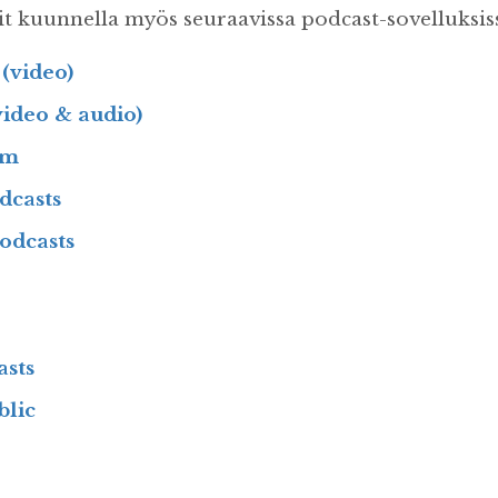
it kuunnella myös seuraavissa podcast-sovelluksis
(video)
video & audio)
fm
dcasts
odcasts
asts
blic