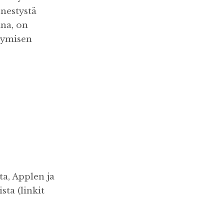
enestystä
ina, on
tymisen
ta, Applen ja
ta (linkit