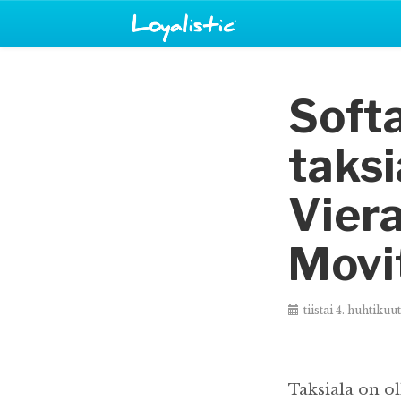
Soft
taksi
Viera
Movi
tiistai 4. huhtiku
Taksiala on o