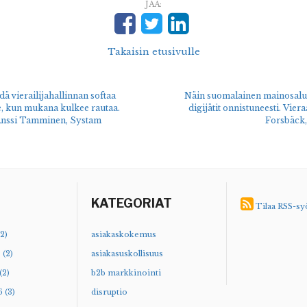
JAA:
Takaisin etusivulle
dä vierailijahallinnan softaa
Näin suomalainen mainosalus
, kun mukana kulkee rautaa.
digijätit onnistuneesti. Vie
Anssi Tamminen, Systam
Forsbäck
KATEGORIAT
Tilaa RSS-sy
2)
asiakaskokemus
 (2)
asiakasuskollisuus
(2)
b2b markkinointi
 (3)
disruptio