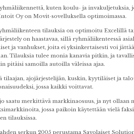
yhmäliikennettä, kuten koulu- ja invakuljetuksia, j
ntoit Oy on Movit-sovelluksella optimoimassa.
ryhmäliikenteen tilauksia on optimoitu Excelillä tai
järjestely on haastavaa, sillä ryhmäliikenteessä asi
set ja vanhukset, joita ei yksinkertaisesti voi jätt
an. Tilauksia tulee monia kanavia pitkin, ja tavalli
in pitäisi samoilla autoilla väleissa ajaa.
tilaajan, ajojärjestelijän, kuskin, kyytiläiset ja ta
naisuudeksi, jossa kaikki voittavat.
o saatu merkittävä markkinaosuus, ja nyt ollaan 
simarkkinoita, jossa paikoin käytettään vielä faks
n tilauksissa.
kahden serkun 2005 perustama Savolaiset Solution