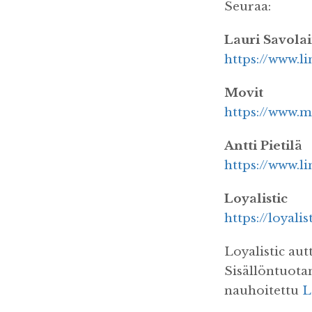
Seuraa:
Lauri Savola
https://www.l
Movit
https://www.mo
Antti Pietilä
https://www.li
Loyalistic
https://loyalis
Loyalistic aut
Sisällöntuotan
nauhoitettu
L