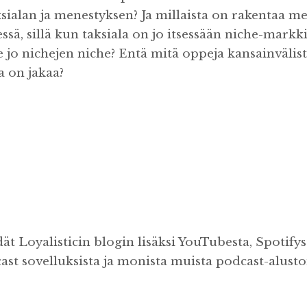
sialan ja menestyksen? Ja millaista on rakentaa m
ssä, sillä kun taksiala on jo itsessään niche-markk
 jo nichejen niche? Entä mitä oppeja kansainvälis
a on jakaa?
ät Loyalisticin blogin lisäksi YouTubesta, Spotifys
t sovelluksista ja monista muista podcast-alustois