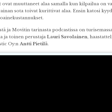
t ovat muuttaneet alaa samalla kun kilpailua on v
inan sota toivat kurittivat alaa. Ensin katosi kyydi
toainekustannukset.
stä ja Movitin tarinasta podcastissa on turisemass
a ja toinen perustaja
Lauri Savolainen
, haastatte
stic Oy:n
Antti Pietilä
.