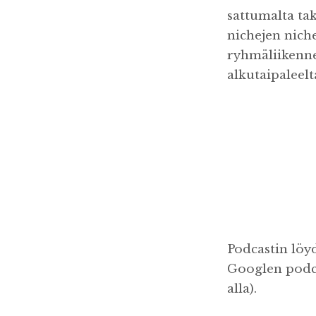
sattumalta tak
nichejen niche
ryhmäliikenne
alkutaipaleelt
Podcastin löyd
Googlen podcas
alla).