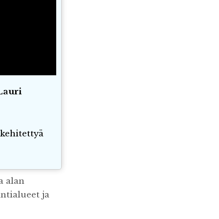
Lauri
kehitettyä
a alan
tialueet ja