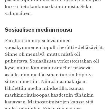
kurssi tietokantamarkkinoinnista. Sekin
valinnainen.
Sosiaalisen median nousu
Facebookin nopea leviäminen
vuosikymmenen lopulla herätti edelläkävijät.
Sinne oli mentävä, mutta mistä oli
puhuttava. Sosiaalisista verkostoistahan oli
kyse, mutta kun mainosmiehet pääsevät
asialle, niin mediaksihan tuokin höpötys
sitten nimettiin. Niinpä naamakirjaan
lähdettiin media mindsetilla. Samaa
markkinointisoopaa kaadettiin tähänkin
kanavaan. Mainostoimistojen kanssa sitä
aluksi tehtiinkin. Eihän sitä nyt itse