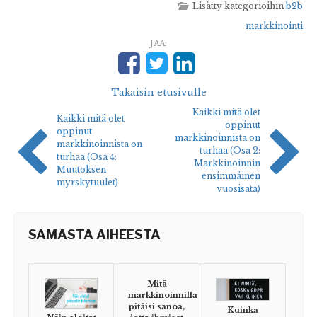
Lisätty kategorioihin
b2b
markkinointi
JAA:
Takaisin etusivulle
Kaikki mitä olet
Kaikki mitä olet
oppinut
oppinut
markkinoinnista on
markkinoinnista on
turhaa (Osa 2:
turhaa (Osa 4:
Markkinoinnin
Muutoksen
ensimmäinen
myrskytuulet)
vuosisata)
SAMASTA AIHEESTA
Mitä
markkinoinnilla
pitäisi sanoa,
Kuinka