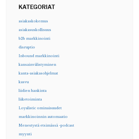
KATEGORIAT
asiakaskokemus
asiakasuskollisuus
b2b markkinointi
disruptio
Inbound markkinointi
kansainvälistyminen
kanta-asiakasohjelmat
kasvu
liidien hankinta
liiketoiminta
Loyalistic ominaisuudet
markkinoinnin automaatio
Menestystä etsimässä -podcast
myynti