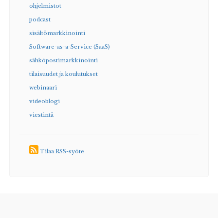
ohjelmistot
podcast
sisältömarkkinointi
Software-as-a-Service (SaaS)
sähköpostimarkkinointi
tilaisuudet ja koulutukset
webinaari
videoblogi
viestintä
Tilaa RSS-syöte