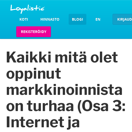
KOTI
HINNASTO
BLOGI
EN
KIRJAU
REKISTERÖIDY
Kaikki mitä olet
oppinut
markkinoinnista
on turhaa (Osa 3:
Internet ja