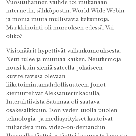
Vuosituhannen vaihde toi mukanaan
internetin, sähköpostin, World Wide Webin
ja monia muita mullistavia keksintöjä.
Markkinointi oli murroksen edessä. Vai
oliko?
Visionäärit hypettivät vallankumouksesta.
Netti tulee ja muuttaa kaiken. Nettifirmoja
nousi kuin sieniä sateella, jokaiseen
kuviteltavissa olevaan
liiketoimintamahdollisuuteen. Jonot
kiemurtelivat Aleksanterinkadulla,
Interaktiivista Satamaa oli saatava
osakesalkkuun. Ison veden tuolla puolen
teknologia- ja mediayritykset kaatoivat
miljardeja mm. video-on-demandiin.
Ilmapallo täyttyi ja täyttyi kuumasta hypestä