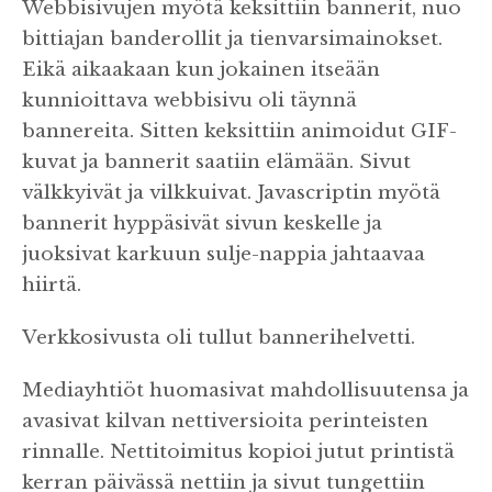
Webbisivujen myötä keksittiin bannerit, nuo
bittiajan banderollit ja tienvarsimainokset.
Eikä aikaakaan kun jokainen itseään
kunnioittava webbisivu oli täynnä
bannereita. Sitten keksittiin animoidut GIF-
kuvat ja bannerit saatiin elämään. Sivut
välkkyivät ja vilkkuivat. Javascriptin myötä
bannerit hyppäsivät sivun keskelle ja
juoksivat karkuun sulje-nappia jahtaavaa
hiirtä.
Verkkosivusta oli tullut bannerihelvetti.
Mediayhtiöt huomasivat mahdollisuutensa ja
avasivat kilvan nettiversioita perinteisten
rinnalle. Nettitoimitus kopioi jutut printistä
kerran päivässä nettiin ja sivut tungettiin