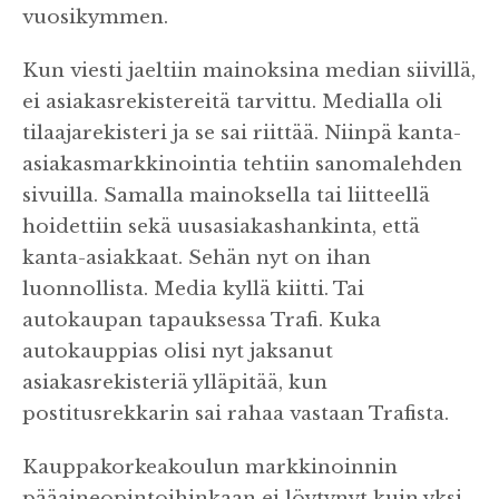
vuosikymmen.
Kun viesti jaeltiin mainoksina median siivillä,
ei asiakasrekistereitä tarvittu. Medialla oli
tilaajarekisteri ja se sai riittää. Niinpä kanta-
asiakasmarkkinointia tehtiin sanomalehden
sivuilla. Samalla mainoksella tai liitteellä
hoidettiin sekä uusasiakashankinta, että
kanta-asiakkaat. Sehän nyt on ihan
luonnollista. Media kyllä kiitti. Tai
autokaupan tapauksessa Trafi. Kuka
autokauppias olisi nyt jaksanut
asiakasrekisteriä ylläpitää, kun
postitusrekkarin sai rahaa vastaan Trafista.
Kauppakorkeakoulun markkinoinnin
pääaineopintoihinkaan ei löytynyt kuin yksi