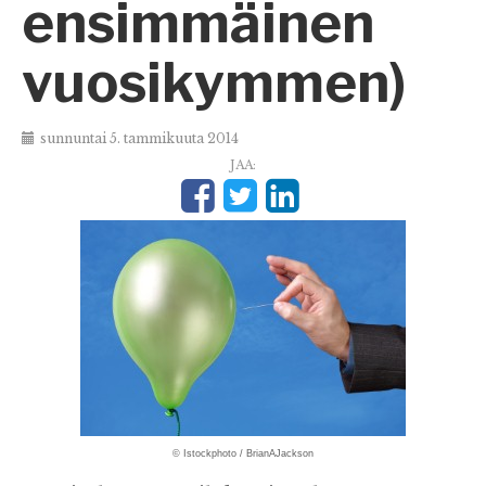
ensimmäinen
vuosikymmen)
sunnuntai 5. tammikuuta 2014
JAA:
© Istockphoto / BrianAJackson