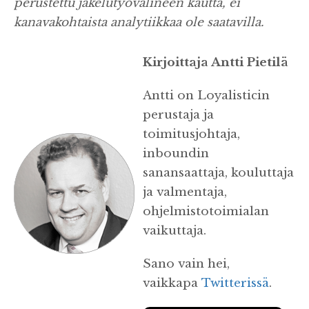
perustettu jakelutyövälineen kautta, ei
kanavakohtaista analytiikkaa ole saatavilla.
Kirjoittaja Antti Pietilä
Antti on Loyalisticin
perustaja ja
toimitusjohtaja,
inboundin
sanansaattaja, kouluttaja
ja valmentaja,
ohjelmistotoimialan
vaikuttaja.
Sano vain hei,
vaikkapa
Twitterissä
.