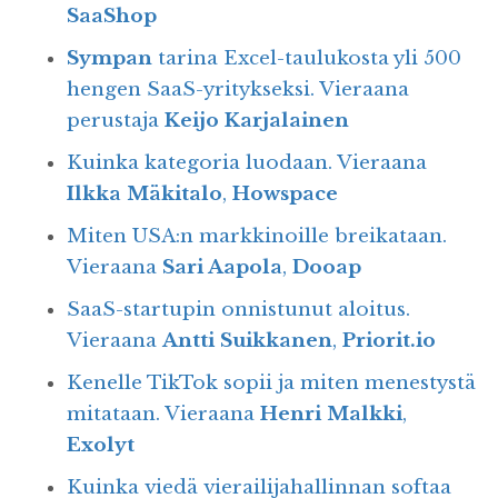
SaaShop
Sympan
tarina Excel-taulukosta yli 500
hengen SaaS-yritykseksi. Vieraana
perustaja
Keijo Karjalainen
Kuinka kategoria luodaan. Vieraana
Ilkka Mäkitalo
,
Howspace
Miten USA:n markkinoille breikataan.
Vieraana
Sari Aapola
,
Dooap
SaaS-startupin onnistunut aloitus.
Vieraana
Antti Suikkanen
,
⁠Priorit.io⁠
Kenelle TikTok sopii ja miten menestystä
mitataan. Vieraana
Henri Malkki
,
Exolyt
Kuinka viedä vierailijahallinnan softaa