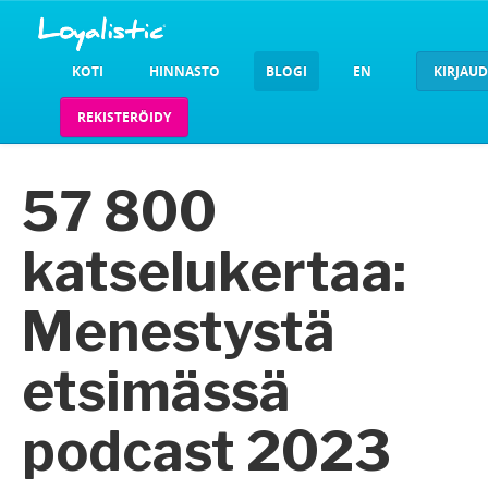
KOTI
HINNASTO
BLOGI
EN
KIRJAU
REKISTERÖIDY
57 800
katselukertaa:
Menestystä
etsimässä
podcast 2023