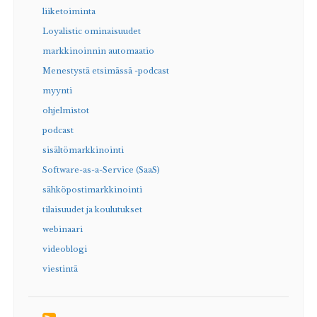
liiketoiminta
Loyalistic ominaisuudet
markkinoinnin automaatio
Menestystä etsimässä -podcast
myynti
ohjelmistot
podcast
sisältömarkkinointi
Software-as-a-Service (SaaS)
sähköpostimarkkinointi
tilaisuudet ja koulutukset
webinaari
videoblogi
viestintä