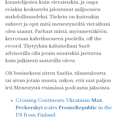
kuuntelijoista kuin vieraistakin, ja onpa
eräskin keskustelu jalostunut miljoonien
mahdollisuudeksi. Tärkein on kuitenkin
suhteet ja opit mitä menestyneiltä vierailtani
olen saanut. Parhaat niistä, myönnettäköön,
kerrotaan kahvihuoneen puolella, off the
record. Täytyyhän kaltaisellani SaaS
advisorilla olla jotain muutakin jaettavaa
kuin julkisesti saatavilla oleva.
Oli busineksesi sitten SaaSia, tilaustaloutta
tai aivan jotain muuta, uskon, että saat paljon
irti Menestystä etsimässä podcastin jaksoista.
Crossing Continents: Ukrainian
Max
Pecherskyi
scales
PromoRepublic
in the
US from Finland