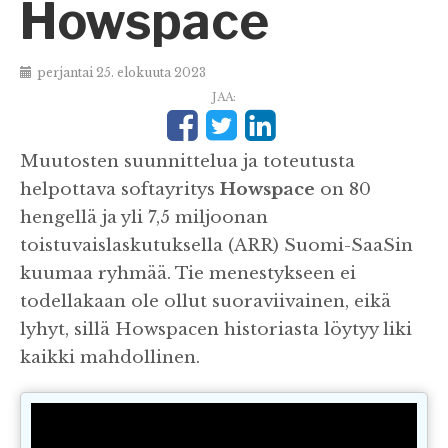
Howspace
perjantai 25. elokuuta 2023
JAA:
Muutosten suunnittelua ja toteutusta
helpottava softayritys
Howspace
on 80
hengellä ja yli 7,5 miljoonan
toistuvaislaskutuksella (ARR) Suomi-SaaSin
kuumaa ryhmää. Tie menestykseen ei
todellakaan ole ollut suoraviivainen, eikä
lyhyt, sillä Howspacen historiasta löytyy liki
kaikki mahdollinen.