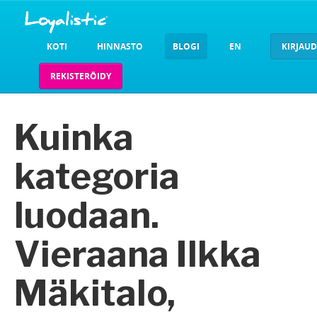
KOTI
HINNASTO
BLOGI
EN
KIRJAU
REKISTERÖIDY
Kuinka
kategoria
luodaan.
Vieraana Ilkka
Mäkitalo,