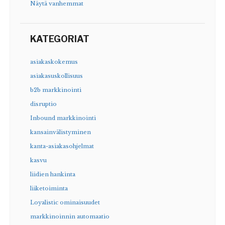
Näytä vanhemmat
KATEGORIAT
asiakaskokemus
asiakasuskollisuus
b2b markkinointi
disruptio
Inbound markkinointi
kansainvälistyminen
kanta-asiakasohjelmat
kasvu
liidien hankinta
liiketoiminta
Loyalistic ominaisuudet
markkinoinnin automaatio