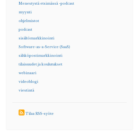
Menestystä etsimässä -podcast
myynti
ohjelmistot
podcast
sisältömarkkinointi
Software-as-a-Service (SaaS)
sähköpostimarkkinointi
tilaisuudet ja koulutukset
webinaari
videoblogi
viestintä
Tilaa RSS-syöte