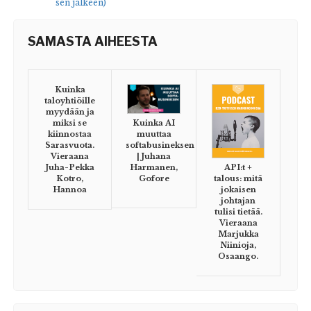
sen jälkeen)
SAMASTA AIHEESTA
Kuinka
taloyhtiöille
myydään ja
miksi se
Kuinka AI
kiinnostaa
muuttaa
Sarasvuota.
softabusineksen
Vieraana
| Juhana
Juha-Pekka
API:t +
Harmanen,
Kotro,
talous: mitä
Gofore
Hannoa
jokaisen
johtajan
tulisi tietää.
Vieraana
Marjukka
Niinioja,
Osaango.