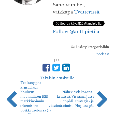
Sano vain hei,
vaikkapa
Twitterissä
.
Follow @anttipietila
Lisätty kategorioihin
podcast
JAA:
Takaisin etusivulle
Tee kauppaa
kriisin läpi:
Koulutus
Näin viestit korona-
myynnillisen B2B-
kriisissä. Vieraana Jussi
markkinoinnin
Seppälä, strategia- ja
tekemiseen
viestintätoimisto Hopiasepät
poikkeusoloissa (ja