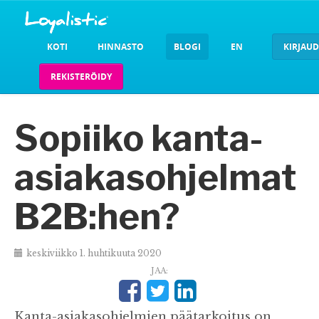
KOTI
HINNASTO
BLOGI
EN
KIRJAU
REKISTERÖIDY
Sopiiko kanta-
asiakasohjelmat
B2B:hen?
keskiviikko 1. huhtikuuta 2020
JAA:
Kanta-asiakasohjelmien päätarkoitus on