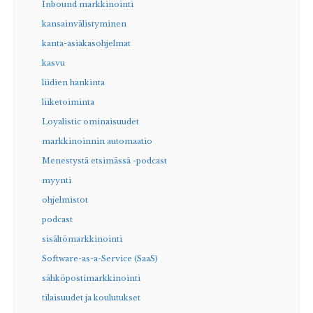
Inbound markkinointi
kansainvälistyminen
kanta-asiakasohjelmat
kasvu
liidien hankinta
liiketoiminta
Loyalistic ominaisuudet
markkinoinnin automaatio
Menestystä etsimässä -podcast
myynti
ohjelmistot
podcast
sisältömarkkinointi
Software-as-a-Service (SaaS)
sähköpostimarkkinointi
tilaisuudet ja koulutukset