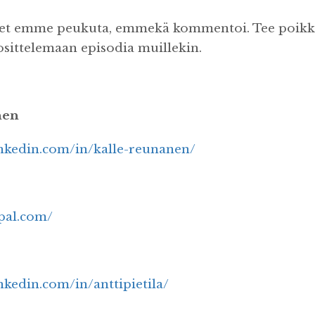
et emme peukuta, emmekä kommentoi. Tee poikk
osittelemaan episodia muillekin.
nen
inkedin.com/in/kalle-reunanen/
ypal.com/
nkedin.com/in/anttipietila/