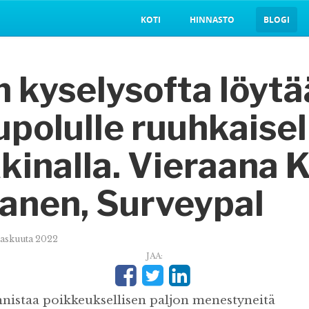
KOTI
HINNASTO
BLOGI
n kyselysofta löyt
polulle ruuhkaisel
inalla. Vieraana K
anen, Surveypal
raskuuta 2022
JAA:
istaa poikkeuksellisen paljon menestyneitä