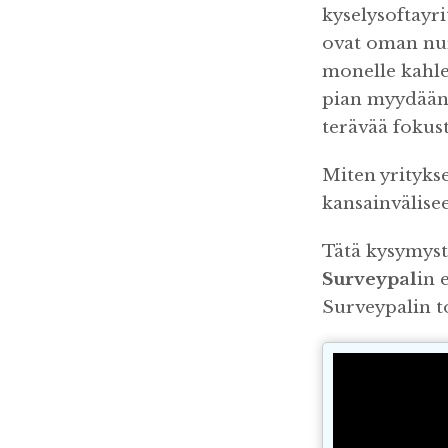
kyselysoftayri
ovat oman nur
monelle kahle.
pian myydäänk
terävää fokust
Miten yritykse
kansainvälise
Tätä kysymyst
Surveypal
in 
Surveypalin t