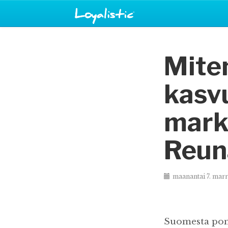
Mite
kasvu
markk
Reun
maanantai 7. mar
Suomesta ponn