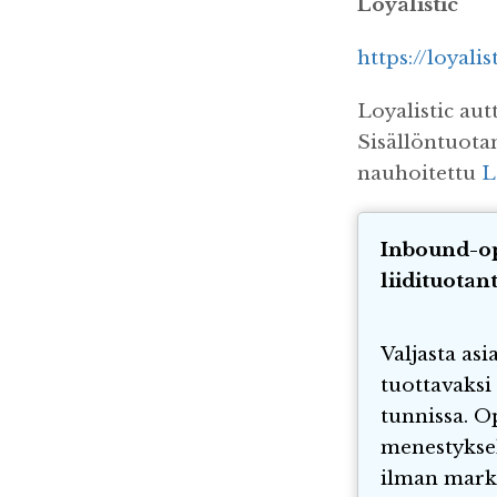
Loyalistic
https://loyalis
Loyalistic aut
Sisällöntuotan
nauhoitettu
L
Inbound-o
liidituotan
Valjasta asi
tuottavaks
tunnissa. O
menestykse
ilman markk