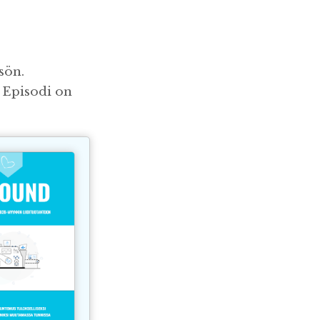
isön.
a Episodi on