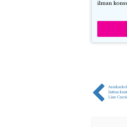
ilman konsu
Asiakasko
laittaa ku
Line Carri