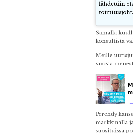
lähdettiin et
toimitusjoht
Samalla kuulla
konsultista v
Meille uutisj
vuosia menest
Perehdy kanss
markkinalla j
suosituissa p