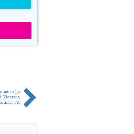
muuttaa (ja
ä. Vieraana
oranta, TX