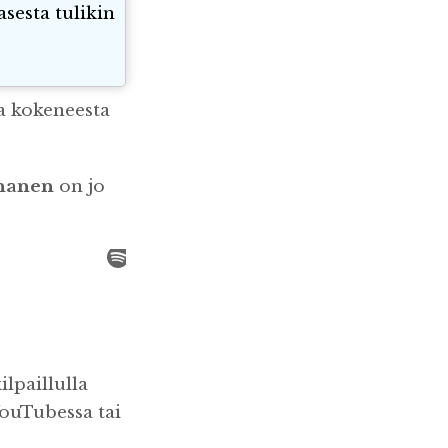
asesta tulikin
ja kokeneesta
nanen
on jo
lpaillulla
YouTubessa tai