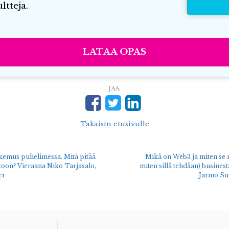
ltteja.
LATAA OPAS
JAA:
Takaisin etusivulle
kemus puhelimessa. Mitä pitää
Mikä on Web3 ja miten se 
ntoon? Vieraana Niko Tarjasalo,
miten sillä tehdään) businest
er
Jarmo Su