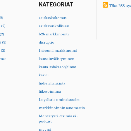
KATEGORIAT
Tilaa RSS-sy
2)
asiakaskokemus
 (2)
asiakasuskollisuus
(2)
b2b markkinointi
 (3)
disruptio
(2)
Inbound markkinointi
mat
kansainvälistyminen
kanta-asiakasohjelmat
kasvu
liidien hankinta
liiketoiminta
Loyalistic ominaisuudet
markkinoinnin automaatio
Menestystä etsimässä -
podcast
myynti