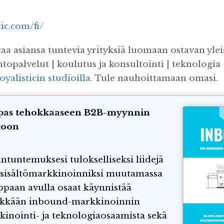
tic.com/fi/
taa asiansa tuntevia yrityksiä luomaan ostavan yle
topalvelut | koulutus ja konsultointi | teknologi
oyalisticin studioilla
. Tule nauhoittamaan omasi.
pas tehokkaaseen B2B-myynnin
toon
antuntemuksesi tulokselliseksi liidejä
i sisältömarkkinoinniksi muutamassa
ppaan avulla osaat käynnistää
kkään inbound-markkinoinnin
inointi- ja teknologiaosaamista sekä