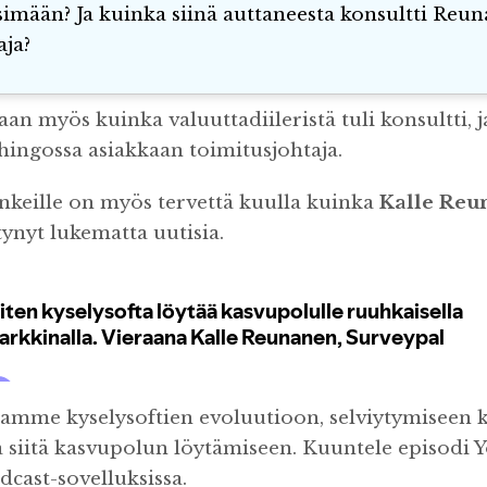
simään? Ja kuinka siinä auttaneesta konsultti Reun
aja?
an myös kuinka valuuttadiileristä tuli konsultti, 
ahingossa asiakkaan toimitusjohtaja.
unkeille on myös tervettä kuulla kuinka
Kalle Reu
ynyt lukematta uutisia.
amme kyselysoftien evoluutioon, selviytymiseen ki
a siitä kasvupolun löytämiseen. Kuuntele episodi 
odcast-sovelluksissa.