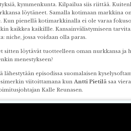
tyksiä, kymmenkunta. Kilpailua siis riittää. Kuiten
kkansa löytäneet. Samalla kotimaan markkina on
 Kun pienellä kotimarkkinalla ei ole varaa fokusoi
in kaikkea kaikillle. Kansainvälistymiseen tarvit
a: niche, jossa voidaan olla paras.
t sitten löytävät tuotteelleen oman nurkkansa ja h
enkin menestykseen?
ä lähestytään episodissa suomalaisen kyselysofta
esimerkin viitoittamana kun
Antti Pietilä
saa vier
oimitusjohtajan Kalle Reunasen.