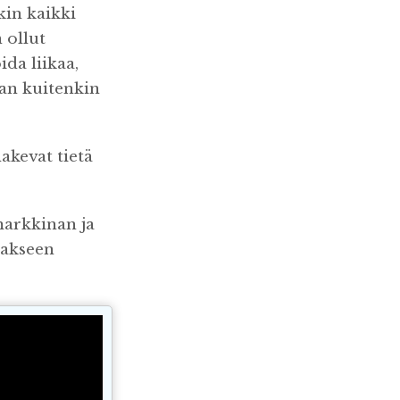
kin kaikki
 ollut
da liikaa,
aan kuitenkin
akevat tietä
markkinan ja
aakseen