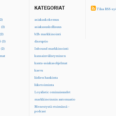
KATEGORIAT
Tilaa RSS-sy
2)
asiakaskokemus
 (2)
asiakasuskollisuus
(2)
b2b markkinointi
 (3)
disruptio
(2)
Inbound markkinointi
mat
kansainvälistyminen
kanta-asiakasohjelmat
kasvu
liidien hankinta
liiketoiminta
Loyalistic ominaisuudet
markkinoinnin automaatio
Menestystä etsimässä -
podcast