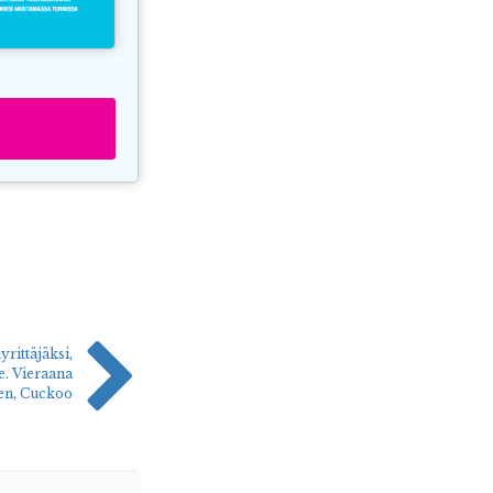
yrittäjäksi,
te. Vieraana
en, Cuckoo