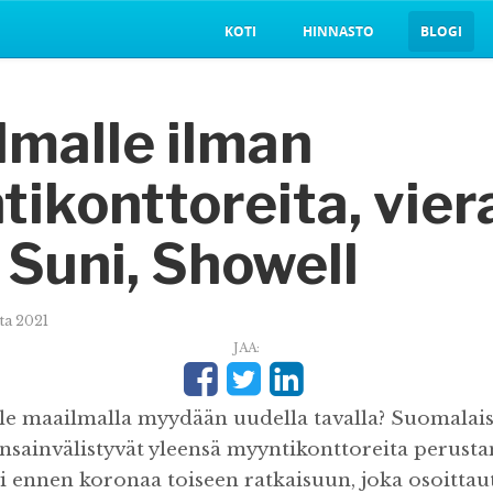
KOTI
HINNASTO
BLOGI
lmalle ilman
ikonttoreita, vie
Suni, Showell
uta 2021
JAA:
le maailmalla myydään uudella tavalla? Suomalai
ansainvälistyvät yleensä myyntikonttoreita perusta
i ennen koronaa toiseen ratkaisuun, joka osoittau