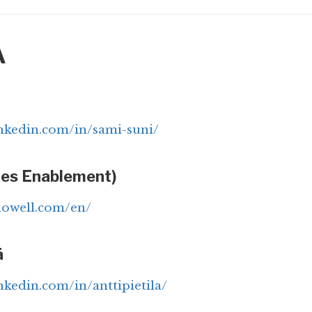
A
inkedin.com/in/sami-suni/
les Enablement)
howell.com/en/
ä
nkedin.com/in/anttipietila/