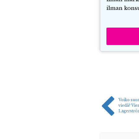
ilman konsu
Voiko suom
viedä? Vie
Lagerströ