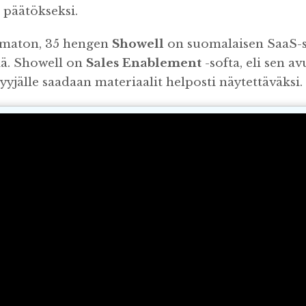
 päätökseksi.
ematon, 35 hengen
Showell
on suomalaisen SaaS-
iä. Showell on
Sales Enablement
-softa, eli sen a
yjälle saadaan materiaalit helposti näytettäväksi.