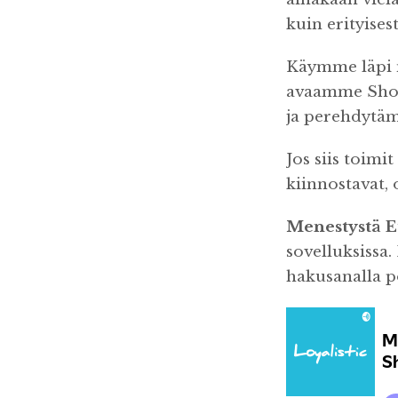
kuin erityises
Käymme läpi n
avaamme Showe
ja perehdytä
Jos siis toimi
kiinnostavat, 
Menestystä E
sovelluksissa.
hakusanalla p