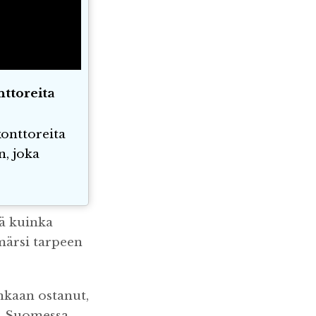
ttoreita
konttoreita
n, joka
tä kuinka
märsi tarpeen
enkaan ostanut,
in Suomessa