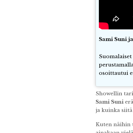
Sami Suni j
Suomalaiset 
perustamalla
osoittautui 
Showellin tar
Sami Suni
erä
ja kuinka siit
Kuten näihin t
ainakaan viel