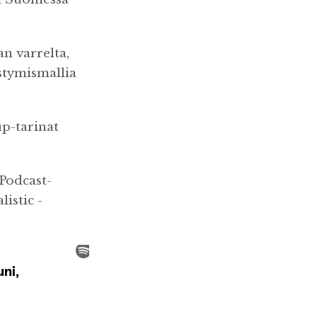
n varrelta,
stymismallia
up-tarinat
 Podcast-
listic -