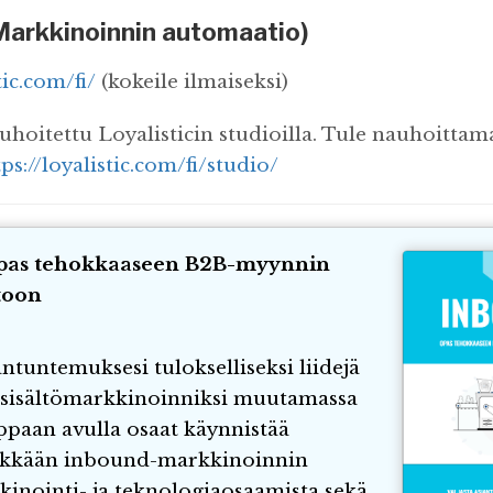
(Markkinoinnin automaatio)
tic.com/fi/
(kokeile ilmaiseksi)
uhoitettu Loyalisticin studioilla. Tule nauhoittam
tps://loyalistic.com/fi/studio/
pas tehokkaaseen B2B-myynnin
toon
antuntemuksesi tulokselliseksi liidejä
i sisältömarkkinoinniksi muutamassa
ppaan avulla osaat käynnistää
kkään inbound-markkinoinnin
inointi- ja teknologiaosaamista sekä