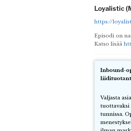
Loyalistic 
https://loyalis
Episodi on na
Katso lisää
ht
Inbound-o
liidituotan
Valjasta asi
tuottavaks
tunnissa. O
menestykse
ilman markk