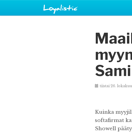
Maai
myynt
Sami 
tiistai 26. lokaku
Kuinka myyjil
softafirmat k
Showell pääty