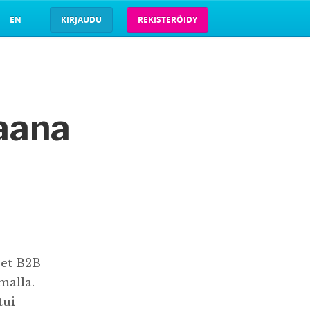
EN
KIRJAUDU
REKISTERÖIDY
raana
set B2B-
malla.
tui