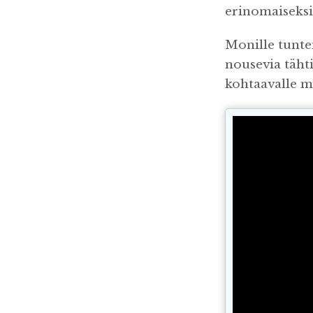
erinomaiseksi
Monille tunt
nousevia täht
kohtaavalle my