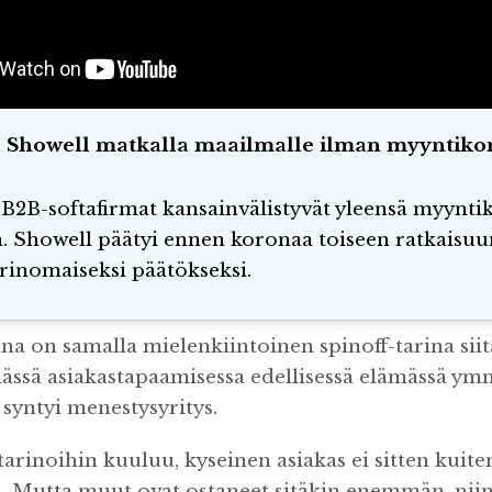
a Showell matkalla maailmalle ilman myyntikon
B2B-softafirmat kansainvälistyvät yleensä myynti
. Showell päätyi ennen koronaa toiseen ratkaisuu
erinomaiseksi päätökseksi.
ina on samalla mielenkiintoinen spinoff-tarina sii
ässä asiakastapaamisessa edellisessä elämässä ym
ä syntyi menestysyritys.
arinoihin kuuluu, kyseinen asiakas ei sitten kuit
ä. Mutta muut ovat ostaneet sitäkin enemmän, ni