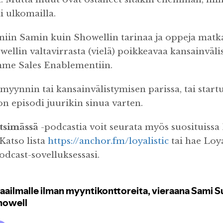
ti ulkomailla.
iin Samin kuin Showellin tarinaa ja oppeja matka
llin valtavirrasta (vielä) poikkeavaa kansainväli
mme Sales Enablementiin.
t myynnin tai kansainvälistymisen parissa, tai start
on episodi juurikin sinua varten.
tsimässä
-podcastia voit seurata myös suosituissa
 Katso lista
https://anchor.fm/loyalistic
tai hae Loya
odcast-sovelluksessasi.