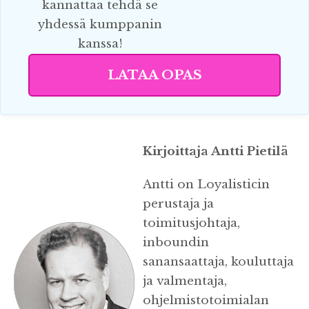
kannattaa tehdä se
yhdessä kumppanin
kanssa!
LATAA OPAS
Kirjoittaja Antti Pietilä
Antti on Loyalisticin
perustaja ja
toimitusjohtaja,
inboundin
sanansaattaja, kouluttaja
ja valmentaja,
ohjelmistotoimialan