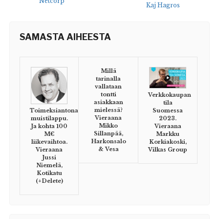
Netcorp
Kaj Hagros
SAMASTA AIHEESTA
Millä
tarinalla
vallataan
tontti
Verkkokaupan
asiakkaan
tila
mielessä?
Toimeksiantona
Suomessa
Vieraana
muistilappu.
2023.
Mikko
Ja kohta 100
Vieraana
Sillanpää,
M€
Markku
Harkonsalo
liikevaihtoa.
Korkiakoski,
& Vesa
Vieraana
Vilkas Group
Jussi
Niemelä,
Kotikatu
(+Delete)