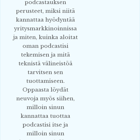
podcastauksen
perusteet, miksi niitä
kannattaa hyödyntää
yritysmarkkinoinnissa
ja miten, kuinka aloitat
oman podcastisi
tekemisen ja mitä
teknistä välineistöä
tarvitsen sen
tuottamiseen.
Oppaasta löydät
neuvoja myös siihen,
milloin sinun
kannattaa tuottaa
podcastisi itse ja
milloin sinun