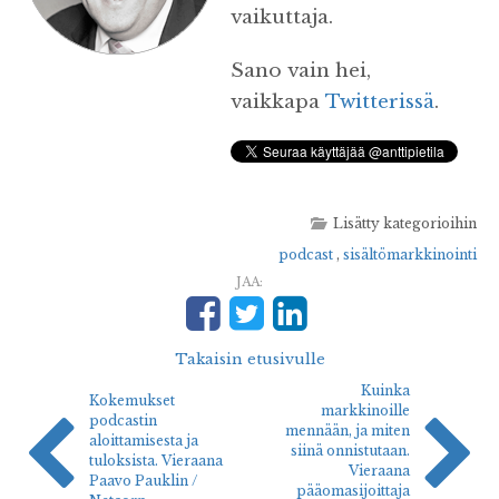
vaikuttaja.
Sano vain hei,
vaikkapa
Twitterissä
.
Lisätty kategorioihin
podcast
,
sisältömarkkinointi
JAA:
Takaisin etusivulle
Kuinka
Kokemukset
markkinoille
podcastin
mennään, ja miten
aloittamisesta ja
siinä onnistutaan.
tuloksista. Vieraana
Vieraana
Paavo Pauklin /
pääomasijoittaja