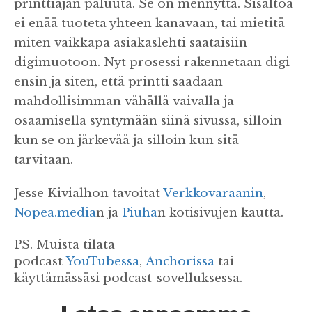
printtiajan paluuta. Se on mennyttä. Sisältöä
ei enää tuoteta yhteen kanavaan, tai mietitä
miten vaikkapa asiakaslehti saataisiin
digimuotoon. Nyt prosessi rakennetaan digi
ensin ja siten, että printti saadaan
mahdollisimman vähällä vaivalla ja
osaamisella syntymään siinä sivussa, silloin
kun se on järkevää ja silloin kun sitä
tarvitaan.
Jesse Kivialhon tavoitat
Verkkovaraanin
,
Nopea.media
n ja
Piuha
n kotisivujen kautta.
PS. Muista tilata
podcast
YouTubessa
,
Anchorissa
tai
käyttämässäsi podcast-sovelluksessa.