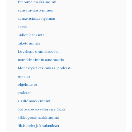
Inbound markkinointi
kansainvälistyminen
kanta-asiakasohjelmat
kasvu
liidien hankinta
liiketoiminta
Loyalistic ominaisuudet
markkinoinnin automaatio
Menestystä etsimässä -podcast
myynti
ohjelmistot
podcast
sisältömarkkinointi
Software-as-a-Service (SaaS)
sähköpostimarkkinointi
tilaisuudet ja koulutukset