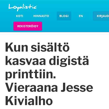
KOTI
HINNASTO
BLOGI
EN
KIRJAU
REKISTERÖIDY
Kun sisältö
kasvaa digistä
printtiin.
Vieraana Jesse
Kivialho