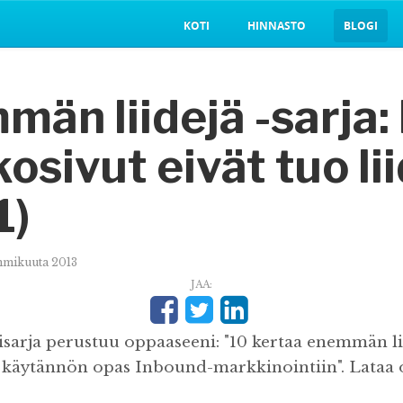
KOTI
HINNASTO
BLOGI
än liidejä -sarja:
osivut eivät tuo li
1)
mmikuuta 2013
JAA:
isarja perustuu oppaaseeni: "10 kertaa enemmän li
, käytännön opas Inbound-markkinointiin". Lataa