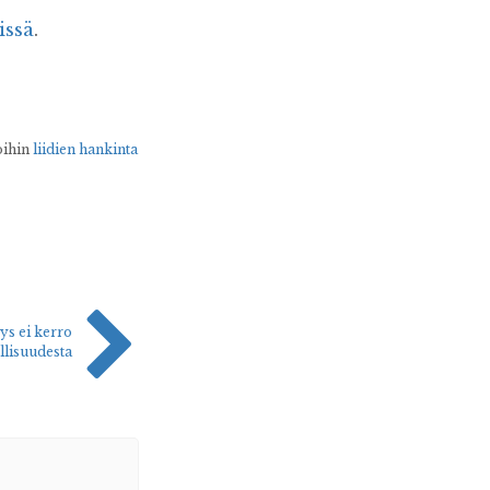
issä
.
oihin
liidien hankinta
ys ei kerro
llisuudesta