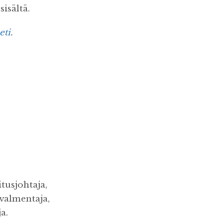
sisältä.
eti
.
itusjohtaja,
 valmentaja,
a.