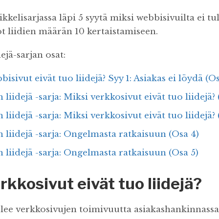
kkelisarjassa läpi 5 syytä miksi webbisivuilta ei tul
not liidien määrän 10 kertaistamiseen.
jä-sarjan osat:
isivut eivät tuo liidejä? Syy 1: Asiakas ei löydä (Os
iidejä -sarja: Miksi verkkosivut eivät tuo liidejä? 
iidejä -sarja: Miksi verkkosivut eivät tuo liidejä? 
iidejä -sarja: Ongelmasta ratkaisuun (Osa 4)
iidejä -sarja: Ongelmasta ratkaisuun (Osa 5)
rkkosivut eivät tuo liidejä?
lee verkkosivujen toimivuutta asiakashankinnassa