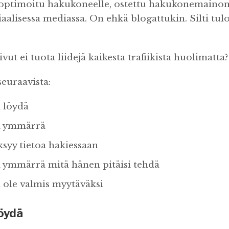
 optimoitu hakukoneelle, ostettu hakukonemainont
iaalisessa mediassa. On ehkä blogattukin. Silti tulo
vut ei tuota liidejä kaikesta trafiikista huolimatta
seuraavista:
i löydä
ei ymmärrä
ksyy tietoa hakiessaan
i ymmärrä mitä hänen pitäisi tehdä
i ole valmis myytäväksi
löydä