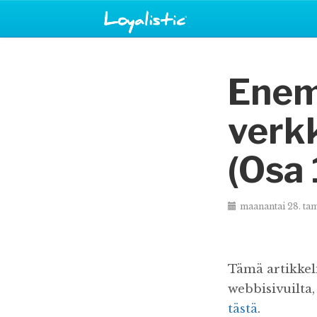
Enemm
verkk
(Osa 
maanantai 28. ta
Tämä artikkel
webbisivuilta
tästä
.