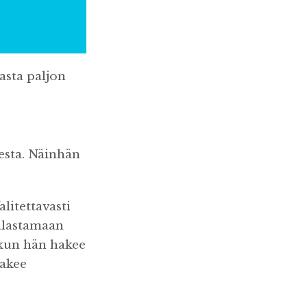
vasta paljon
esta. Näinhän
litettavasti
kalastamaan
o kun hän hakee
hakee