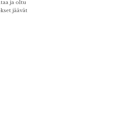
aa ja oltu
kset jäävät
?