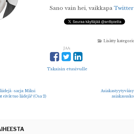
Sano vain hei, vaikkapa
Twitter
Lisätty kategori
JAA:
Takaisin etusivulle
idejä -sarja: Miksi
Asiakastyytyväisy
 eivät tuo liidejä? (Osa 2)
asiakasusko
IHEESTA