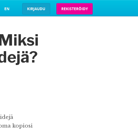
EN
KIRJAUDU
REKISTERÖIDY
 Miksi
idejä?
idejä
 oma kopiosi