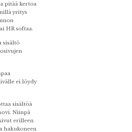
a pitää kertoa
illä yritys
linnon
ai HR softaa.
 sisältö
kosivujen
mpaa
välle ei löydy
ottaa sisältöä
sovi. Niinpä
ivut erilleen
lla hakukoneen