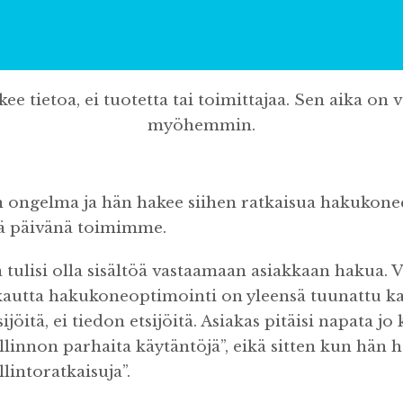
ee tietoa, ei tuotetta tai toimittajaa. Sen aika on 
myöhemmin.
n ongelma ja hän hakee siihen ratkaisua hakukone
nä päivänä toimimme.
 tulisi olla sisältöä vastaamaan asiakkaan hakua. Va
tä kautta hakukoneoptimointi on yleensä tuunattu 
ijöitä, ei tiedon etsijöitä. Asiakas pitäisi napata j
llinnon parhaita käytäntöjä”, eikä sitten kun hän 
lintoratkaisuja”.