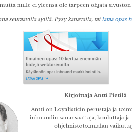
 mutta niille ei yleensä ole tarpeen ohjata sivuston 
a seuraavilla syillä. Pysy kanavalla, tai
lataa opas h
Kirjoittaja Antti Pietilä
Antti on Loyalisticin perustaja ja toim
inboundin sanansaattaja, kouluttaja ja
ohjelmistotoimialan vaikuttaj