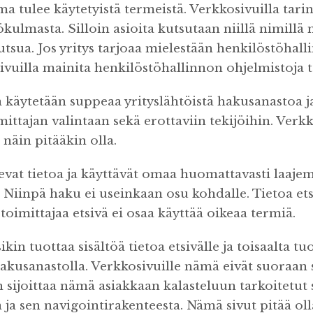
 tulee käytetyistä termeistä. Verkkosivuilla tarin
kulmasta. Silloin asioita kutsutaan niillä nimillä m
utsua. Jos yritys tarjoaa mielestään henkilöstöhal
 sivuilla mainita henkilöstöhallinnon ohjelmistoja t
 käytetään suppeaa yrityslähtöistä hakusanastoa ja
ittajan valintaan sekä erottaviin tekijöihin. Verk
näin pitääkin olla.
evat tietoa ja käyttävät omaa huomattavasti laaje
Niinpä haku ei useinkaan osu kohdalle. Tietoa etsi
 toimittajaa etsivä ei osaa käyttää oikeaa termiä.
ikin tuottaa sisältöä tietoa etsivälle ja toisaalta tu
akusanastolla. Verkkosivuille nämä eivät suoraan 
 sijoittaa nämä asiakkaan kalasteluun tarkoitetut s
a ja sen navigointirakenteesta. Nämä sivut pitää o