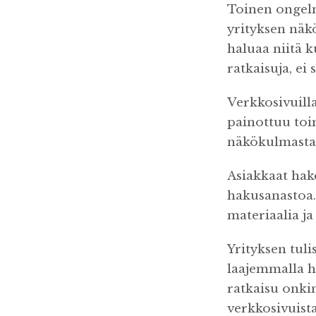
Toinen ongelma
yrityksen näkö
haluaa niitä k
ratkaisuja, ei
Verkkosivuilla
painottuu toim
näkökulmasta 
Asiakkaat hak
hakusanastoa. 
materiaalia ja
Yrityksen tulis
laajemmalla h
ratkaisu onkin
verkkosivuist