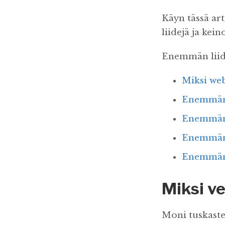
Käyn tässä arti
liidejä ja kei
Enemmän liide
Miksi webb
Enemmän l
Enemmän l
Enemmän l
Enemmän l
Miksi ve
Moni tuskaste