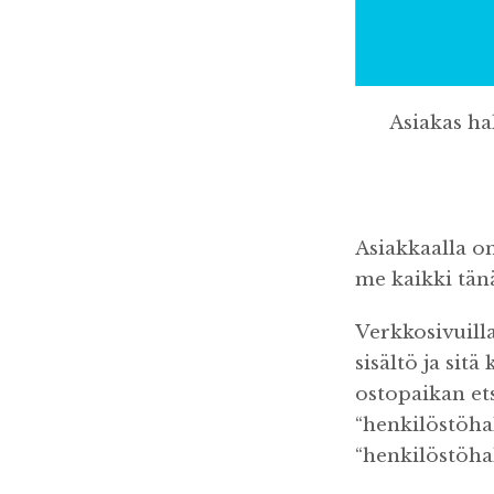
Asiakas hak
Asiakkaalla o
me kaikki tä
Verkkosivuilla
sisältö ja si
ostopaikan ets
“henkilöstöha
“henkilöstöhal