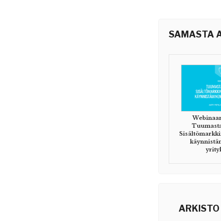
SAMASTA A
Webinaar
Tuumasta 
Sisältömarkki
käynnistä
yrity
ARKISTO