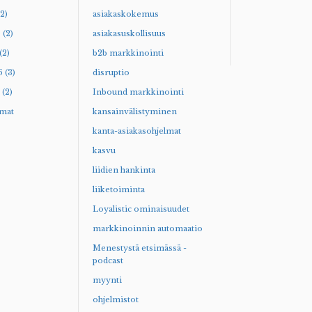
2)
asiakaskokemus
 (2)
asiakasuskollisuus
(2)
b2b markkinointi
 (3)
disruptio
(2)
Inbound markkinointi
mat
kansainvälistyminen
kanta-asiakasohjelmat
kasvu
liidien hankinta
liiketoiminta
Loyalistic ominaisuudet
markkinoinnin automaatio
Menestystä etsimässä -
podcast
myynti
ohjelmistot