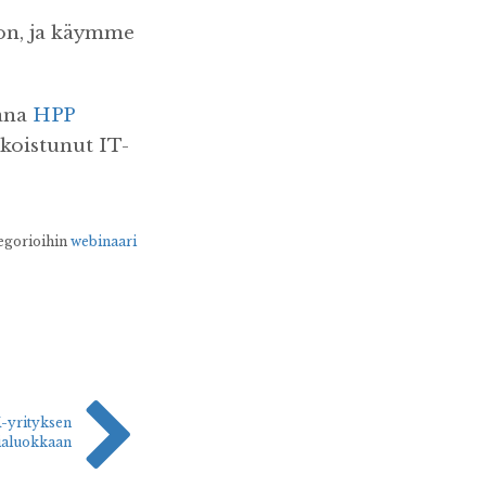
on, ja käymme
jana
HPP
ikoistunut IT-
tegorioihin
webinaari
-yrityksen
ialuokkaan