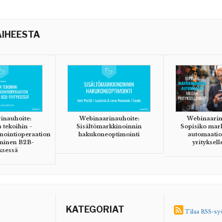
IHEESTA
inauhoite:
Webinaarinauhoite:
Webinaarin
tekoihin -
Sisältömarkkinoinnin
Sopisiko mar
nointioperaation
hakukoneoptimointi
automaati
minen B2B-
yrityksel
ksessä
KATEGORIAT
Tilaa RSS-sy