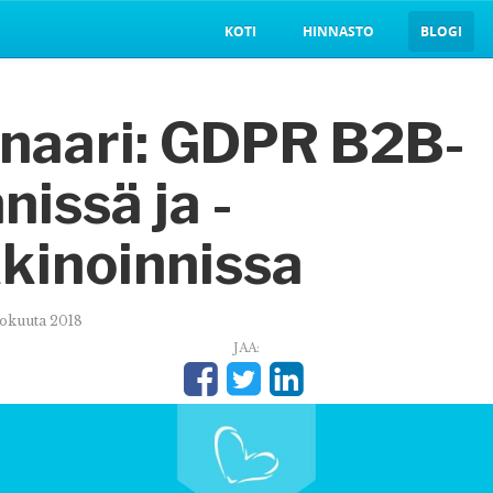
KOTI
HINNASTO
BLOGI
naari: GDPR B2B-
issä ja -
kinoinnissa
lokuuta 2018
JAA: