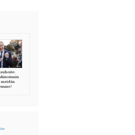
auhoite:
kkinoinnin
o meidän
lemme?
öte