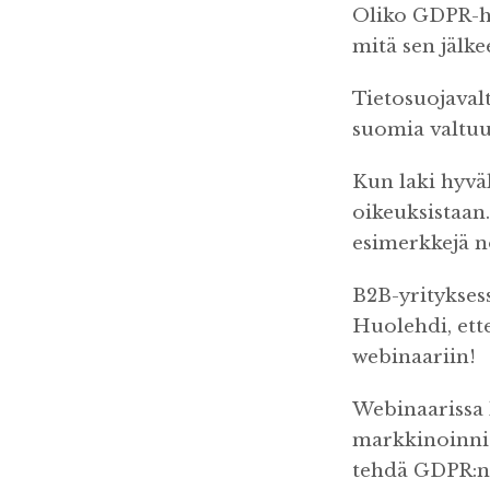
Oliko GDPR-hy
mitä sen jälk
Tietosuojaval
suomia valtuuk
Kun laki hyväk
oikeuksistaan
esimerkkejä n
B2B-yritykses
Huolehdi, ett
webinaariin!
Webinaarissa 
markkinoinnis
tehdä GDPR:n