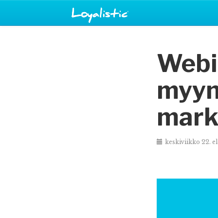
Webi
myynn
mark
keskiviikko 22. e