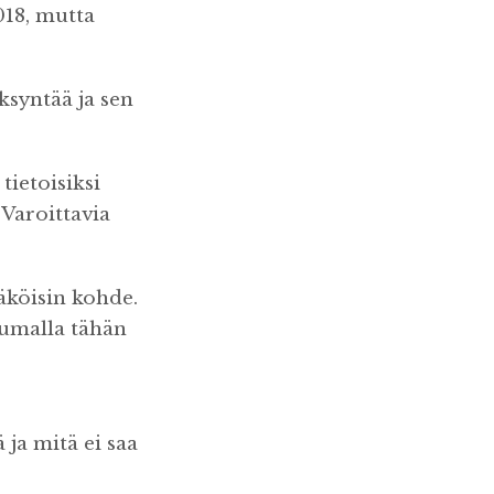
018, mutta
ksyntää ja sen
tietoisiksi
Varoittavia
äköisin kohde.
tumalla tähän
ja mitä ei saa