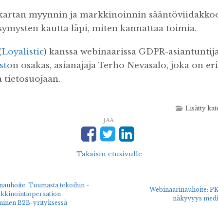
artan myynnin ja markkinoinnin sääntöviidakko
ymysten kautta läpi, miten kannattaa toimia.
(
Loyalistic
) kanssa webinaarissa GDPR-asiantunti
sto
n osakas, asianajaja Terho Nevasalo, joka on er
a tietosuojaan.
Lisätty ka
JAA:
Takaisin etusivulle
auhoite: Tuumasta tekoihin -
Webinaarinauhoite: PK
kkinointioperaation
näkyvyys med
minen B2B-yrityksessä