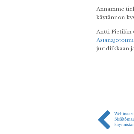
Annamme tiek
käytännön kys
Antti Pietilän 
Asianajotoimi
juridiikkaan j
Webinaarin
Sisältömar
käynnistä