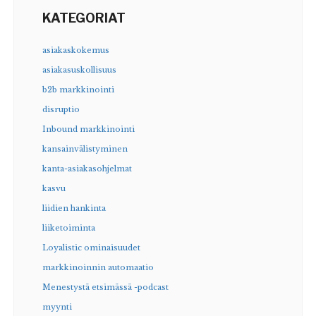
KATEGORIAT
asiakaskokemus
asiakasuskollisuus
b2b markkinointi
disruptio
Inbound markkinointi
kansainvälistyminen
kanta-asiakasohjelmat
kasvu
liidien hankinta
liiketoiminta
Loyalistic ominaisuudet
markkinoinnin automaatio
Menestystä etsimässä -podcast
myynti