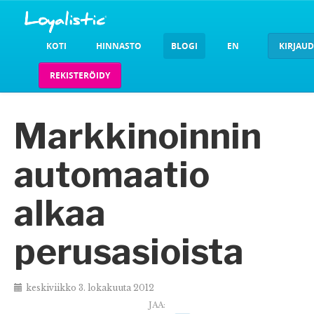
KOTI
HINNASTO
BLOGI
EN
KIRJAU
REKISTERÖIDY
Markkinoinnin
automaatio
alkaa
perusasioista
keskiviikko 3. lokakuuta 2012
JAA: