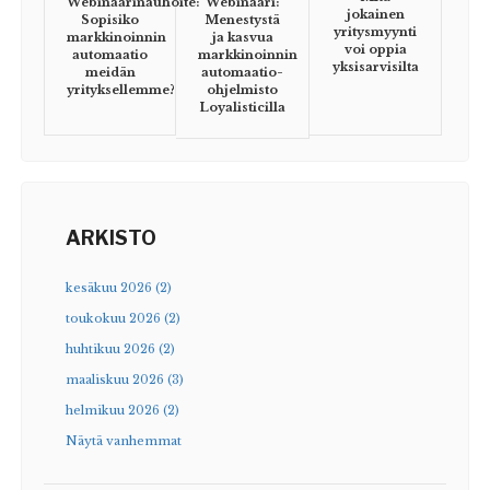
Webinaarinauhoite:
Webinaari:
jokainen
Sopisiko
Menestystä
yritysmyynti
markkinoinnin
ja kasvua
voi oppia
automaatio
markkinoinnin
yksisarvisilta
meidän
automaatio-
yrityksellemme?
ohjelmisto
Loyalisticilla
ARKISTO
kesäkuu 2026 (2)
toukokuu 2026 (2)
huhtikuu 2026 (2)
maaliskuu 2026 (3)
helmikuu 2026 (2)
Näytä vanhemmat