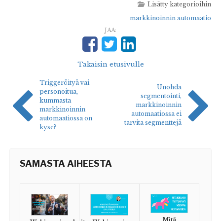
Lisätty kategorioihin
markkinoinnin automaatio
JAA:
Takaisin etusivulle
Triggeröityä vai
Unohda
personoitua,
segmentointi,
kummasta
markkinoinnin
markkinoinnin
automaatiossa ei
automaatiossa on
tarvita segmenttejä
kyse?
SAMASTA AIHEESTA
Mitä