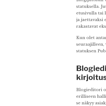
statuksella. J
etusivulla tai
ja jaettavaksi
rakastavat eks
Kun olet anta
seuraajilleen,
statuksen Publ
Blogiedi
kirjoitu
Blogieditori o
erilliseen hal
se näkyy asiakk