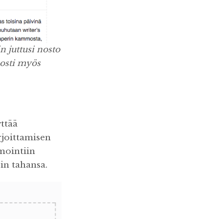
n juttusi nosto
lposti myös
yttää
rjoittamisen
imointiin
in tahansa.