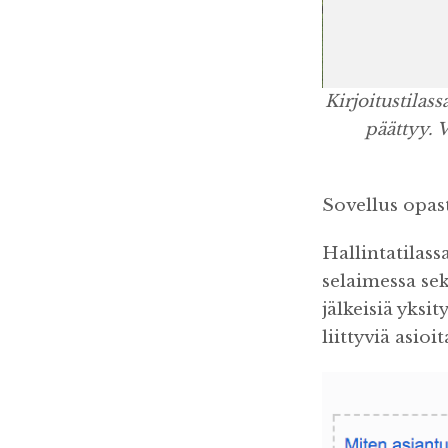
Kirjoitustilas
päättyy. V
Sovellus opast
Hallintatilass
selaimessa se
jälkeisiä yksi
liittyviä asio