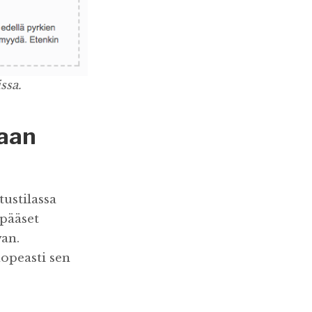
ssa.
raan
tustilassa
 pääset
an.
opeasti sen