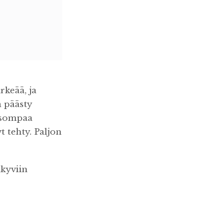
rkeää, ja
 päästy
 isompaa
t tehty. Paljon
äkyviin