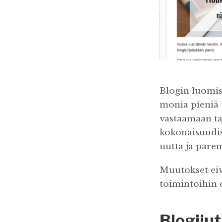
Blogin luomis
monia pieniä 
vastaamaan ta
kokonaisuudist
uutta ja parem
Muutokset eivä
toimintoihin 
Blogijut