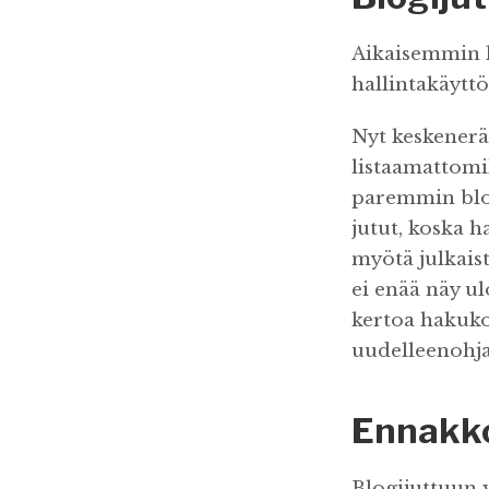
Aikaisemmin ke
hallintakäyttö
Nyt keskeneräi
listaamattomil
paremmin blog
jutut, koska h
myötä julkaist
ei enää näy u
kertoa hakuko
uudelleenohja
Ennakko
Blogijuttuun 