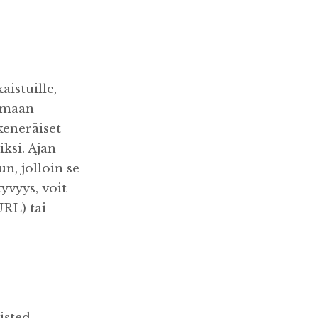
aistuille,
semaan
keneräiset
iksi. Ajan
un, jolloin se
yvyys, voit
URL) tai
isted-