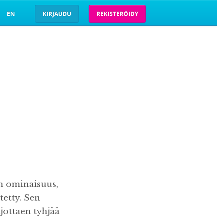
EN
KIRJAUDU
REKISTERÖIDY
in ominaisuus,
tetty. Sen
ijottaen tyhjää