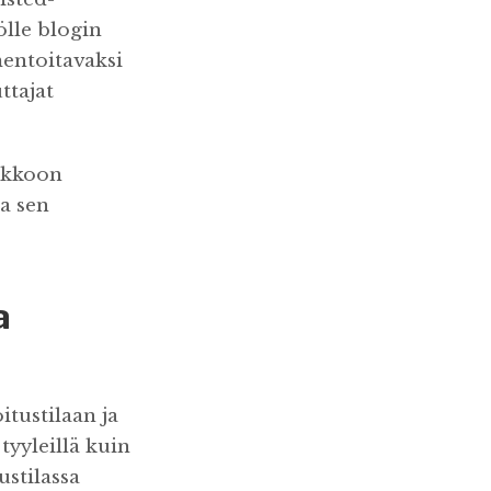
sölle blogin
mentoitavaksi
ttajat
nakkoon
la sen
a
itustilaan ja
tyyleillä kuin
tustilassa