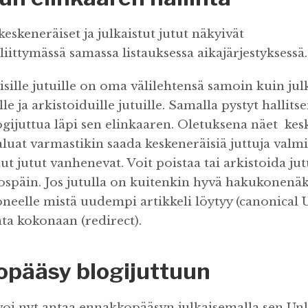
skeneräiset ja julkaistut jutut näkyivät
liittymässä samassa listauksessa aikajärjestyksessä.
sille jutuille on oma välilehtensä samoin kuin julk
le ja arkistoiduille jutuille. Samalla pystyt hallit
ijuttua läpi sen elinkaaren. Oletuksena näet kes
aluat varmastikin saada keskeneräisiä juttuja valmi
ut jutut vanhenevat. Voit poistaa tai arkistoida jut
lospäin. Jos jutulla on kuitenkin hyvä hakukonenäk
neelle mistä uudempi artikkeli löytyy (canonical 
ta kokonaan (redirect).
pääsy blogijuttuun
voi nyt antaa ennakkopääsyn julkaisemalla sen Unl