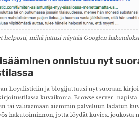
t helposti, miltä juttusi näyttää Googlen hakutuloksi
lisääminen onnistuu nyt suo
stilassa
van Loyalisticiin ja blogijuttuusi nyt suoraan kirjoi
irjoitustilassa kuvaikonia. Browse server -napista
n tai valitsemaan aiemmin palveluun ladatun kuv
s hakutoiminnon, jotta löydät kuviesi joukosta n