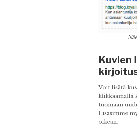
Näe
Kuvien 
kirjoitu
Voit lisätä ku
klikkaamalla k
tuomaan uude
Lisäsimme myö
oikean.