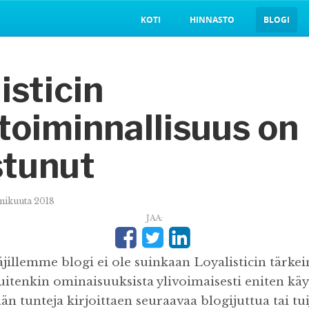
KOTI
HINNASTO
BLOGI
isticin
toiminnallisuus on
stunut
mikuuta 2018
JAA:
äjillemme blogi ei ole suinkaan Loyalisticin tärke
itenkin ominaisuuksista ylivoimaisesti eniten käy
ään tunteja kirjoittaen seuraavaa blogijuttua tai tu