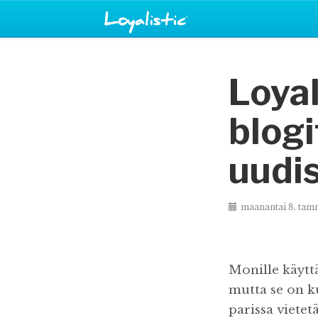
Loyal
blogi
uudi
maanantai 8. tam
Monille käytt
mutta se on ku
parissa vietet