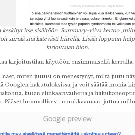
sa keskityt itse sisältöön. Summary-viiva kertoo ,mihi
oit siirtää sitä kätevästi hiirellä. Lisäät loppuun he
kirjoittajan bion.
aa kirjoitustilan käyttöön ensimmäisellä kerralla.
a näet, miten juttusi on menestynyt, miltä juttu nä
kä Googlen hakutuloksissa, ja voit säätää monia ki
tyiskohtia, kuten elinkaarivaihetta ja hakukoneopt
ita. Pääset luonnollisesti muokkaamaan juttua millo