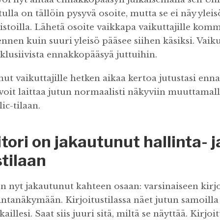
utulla on tällöin pysyvä osoite, mutta se ei näy ylei
 listoilla. Lähetä osoite vaikkapa vaikuttajille kom
 ennen kuin suuri yleisö pääsee siihen käsiksi. Vaiku
klusiivista ennakkopääsyä juttuihin.
nut vaikuttajille hetken aikaa kertoa jutustasi en
 voit laittaa jutun normaalisti näkyviin muuttamal
ic-tilaan.
tori on jakautunut hallinta- j
stilaan
n nyt jakautunut kahteen osaan: varsinaiseen kirjo
lintanäkymään. Kirjoitustilassa näet jutun samoilla 
aillesi. Saat siis juuri sitä, miltä se näyttää. Kirjoi