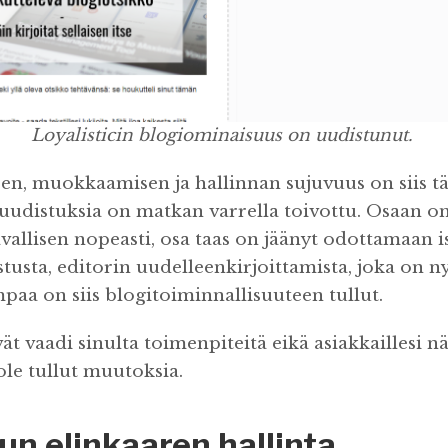
Loyalisticin blogiominaisuus on uudistunut.
en, muokkaamisen ja hallinnan sujuvuus on siis tä
uudistuksia on matkan varrella toivottu. Osaan on
vallisen nopeasti, osa taas on jäänyt odottamaan
usta, editorin uudelleenkirjoittamista, joka on ny
paa on siis blogitoiminnallisuuteen tullut.
t vaadi sinulta toimenpiteitä eikä asiakkaillesi n
ole tullut muutoksia.
un elinkaaren hallinta