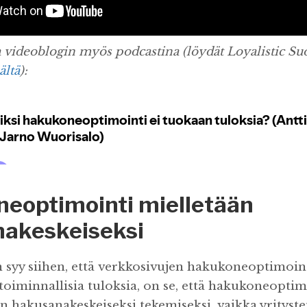
 videoblogin myös podcastina (löydät Loyalistic S
ältä
):
eoptimointi mielletään
akeskeiseksi
n syy siihen, että verkkosivujen hakukoneoptimoint
etoiminnallisia tuloksia, on se, että hakukoneoptim
n hakusanakeskeiseksi tekemiseksi, vaikka yritysten