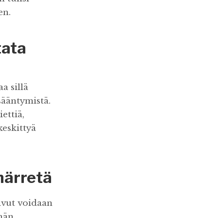
en.
tata
a sillä
isääntymistä.
ettiä,
keskittyä
märretä
sivut voidaan
hän.