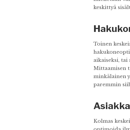
keskittyä sis
Hakukon
Toinen keskei
hakukoneoptimo
aikaiseksi, ta
Mittaamisen tu
minkälainen yr
paremmin siih
Asiakka
Kolmas keskein
optimoida ilm