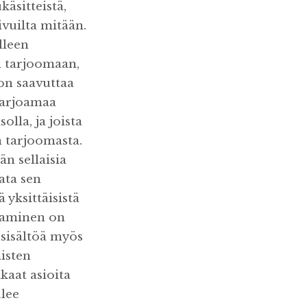
käsitteistä,
ivuilta mitään.
lleen
en tarjoomaan,
on saavuttaa
 tarjoamaa
olla, ja joista
 tarjoomasta.
än sellaisia
vata sen
yksittäisistä
ittaminen on
 sisältöä myös
isten
kaat asioita
ulee