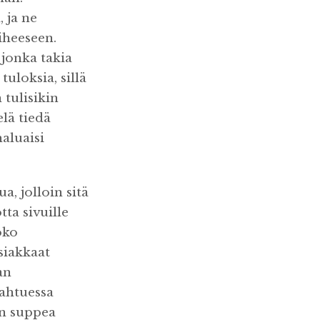
 ja ne
iheeseen.
jonka takia
uloksia, sillä
 tulisikin
lä tiedä
haluaisi
, jolloin sitä
ta sivuille
oko
siakkaat
an
pahtuessa
in suppea