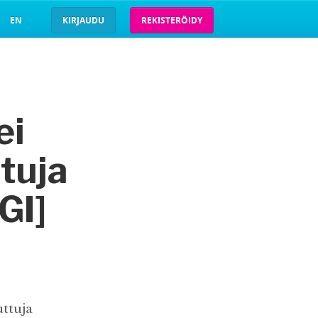
EN
KIRJAUDU
REKISTERÖIDY
ei
tuja
GI]
ttuja