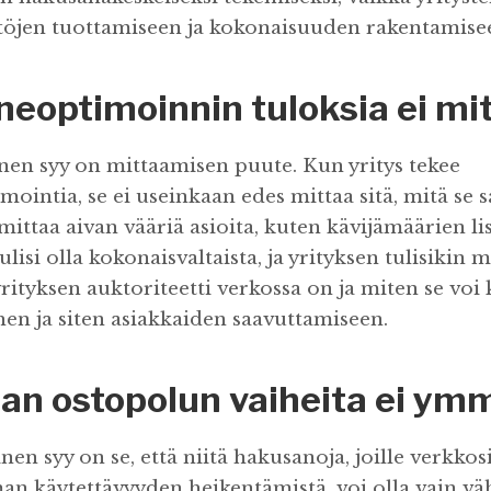
ältöjen tuottamiseen ja kokonaisuuden rakentamise
eoptimoinnin tuloksia ei mi
nen syy on mittaamisen puute. Kun yritys tekee
intia, se ei useinkaan edes mittaa sitä, mitä se sa
i mittaa aivan vääriä asioita, kuten kävijämäärien l
lisi olla kokonaisvaltaista, ja yrityksen tulisikin mi
ityksen auktoriteetti verkossa on ja miten se voi 
en ja siten asiakkaiden saavuttamiseen.
an ostopolun vaiheita ei ym
en syy on se, että niitä hakusanoja, joille verkko
an käytettävyyden heikentämistä, voi olla vain vä