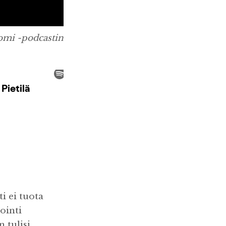
uomi -podcastin
i ei tuota
ointi
 tulisi