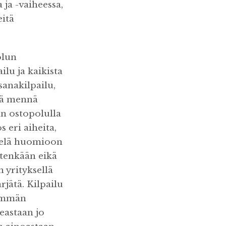
ja -vaiheessa,
eitä
olun
lu ja kaikista
sanakilpailu,
ää mennä
an ostopolulla
 eri aiheita,
vielä huomioon
itenkään eikä
 yrityksellä
rjätä. Kilpailu
nemmän
eastaan jo