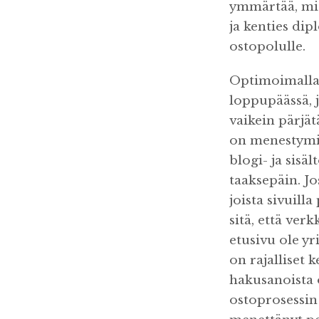
ymmärtää, mite
ja kenties dip
ostopolulle.
Optimoimalla 
loppupäässä, j
vaikein pärjät
on menestymin
blogi- ja sis
taaksepäin. J
joista sivuil
sitä, että ver
etusivu ole yr
on rajalliset 
hakusanoista 
ostoprosessin 