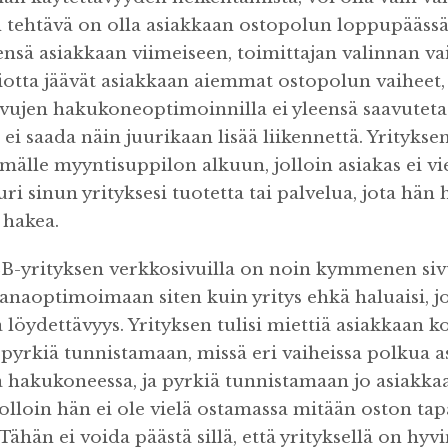
 tehtävä on olla asiakkaan ostopolun loppupäässä,
eensä asiakkaan viimeiseen, toimittajan valinnan va
otta jäävät asiakkaan aiemmat ostopolun vaiheet, 
vujen hakukoneoptimoinnilla ei yleensä saavuteta t
 ei saada näin juurikaan lisää liikennettä. Yrityksen
lle myyntisuppilon alkuun, jolloin asiakas ei vie
ri sinun yrityksesi tuotetta tai palvelua, jota hän 
 hakea.
2B-yrityksen verkkosivuilla on noin kymmenen sivua
anaoptimoimaan siten kuin yritys ehkä haluaisi, jot
ja löydettävyys. Yrityksen tulisi miettiä asiakkaan k
 pyrkiä tunnistamaan, missä eri vaiheissa polkua a
a hakukoneessa, ja pyrkiä tunnistamaan jo asiakka
jolloin hän ei ole vielä ostamassa mitään oston ta
hän ei voida päästä sillä, että yrityksellä on hyv