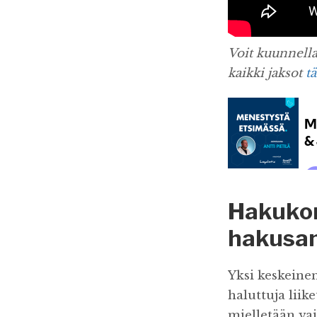
Voit kuunnella
kaikki jaksot
tä
Hakukon
hakusan
Yksi keskeine
haluttuja liik
mielletään vai