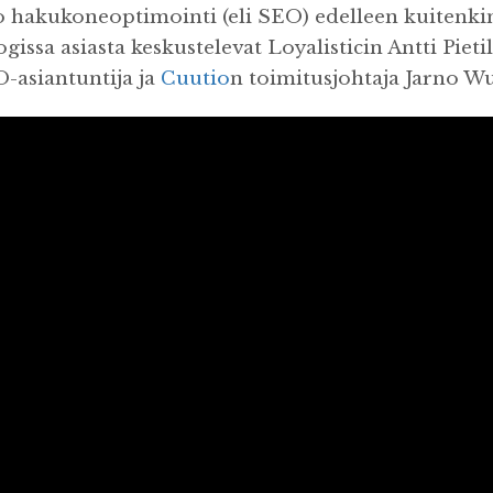
o hakukoneoptimointi (eli SEO) edelleen kuitenkin
gissa asiasta keskustelevat Loyalisticin Antti Piet
O-asiantuntija ja
Cuutio
n toimitusjohtaja Jarno Wu