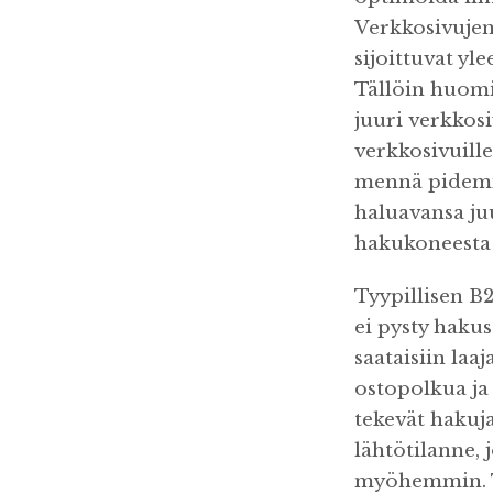
Verkkosivujen
sijoittuvat yl
Tällöin huomi
juuri verkkosi
verkkosivuille
mennä pidemmä
haluavansa juu
hakukoneesta
Tyypillisen B
ei pysty hakus
saataisiin laa
ostopolkua ja
tekevät hakuj
lähtötilanne, 
myöhemmin. Tä