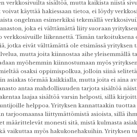
n verkkosivuilta sisältöä, mutta kaikista niistä sivu
t voivat käyttää hakiessaan tietoa, ei löydy verkkos
tkaista ongelman esimerkiksi tekemällä verkkosivui
sanaston, joka ei välttämättä liity suoraan yrityks
o verkkosivuille liikennettä. Tämän tarkoituksena 
siä, jotka eivät välttämättä ole etsimässä yrityksen
alvelua, mutta joita kiinnostaa aihe yleisemmällä tas
saadaan myöhemmin kiinnostumaan myös yrityksen
ieltää osaksi oppimispolkua, jolloin siinä selitetä
ihin asiakas törmää kaikkialla, mutta joita ei aina a
asto antaa mahdollisuuden tarjota sisältöä näistä 
rakentaa laajaa sisältöä varsin helposti, sillä kirjo
untijoille helppoa. Yrityksen kannattaakin tuottaa
 tarjoomaansa liittymättömistä asioista, sillä ihm
t määrittelevät monesti sitä, mistä kulmasta asiak
ikä vaikuttaa myös hakukonehakuihin. Yrityksen t