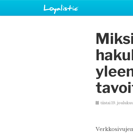
Miks
haku
yleen
tavo
tiistai 19. jouluku
Verkkosivujen