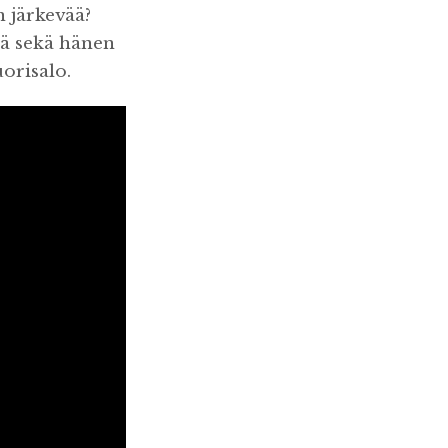
 järkevää?
ilä sekä hänen
orisalo.