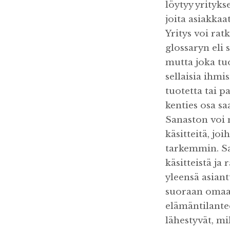
löytyy yritykse
joita asiakkaa
Yritys voi ra
glossaryn eli 
mutta joka tu
sellaisia ihmi
tuotetta tai p
kenties osa 
Sanaston voi m
käsitteitä, jo
tarkemmin. San
käsitteistä ja 
yleensä asiant
suoraan omaan
elämäntilantee
lähestyvät, m