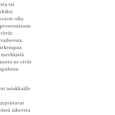
sta tai
rkiksi
oivat olla.
oprosessissaan
tävät.
 vaiheessa,
 tarkempaa
n merkkistä
 mutta ne eivät
tapahtuu
at asiakkaille
irjoittavat
eästä aiheesta