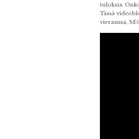
tuloksia. Onk
Tässä videoblo
vieraansa, SE