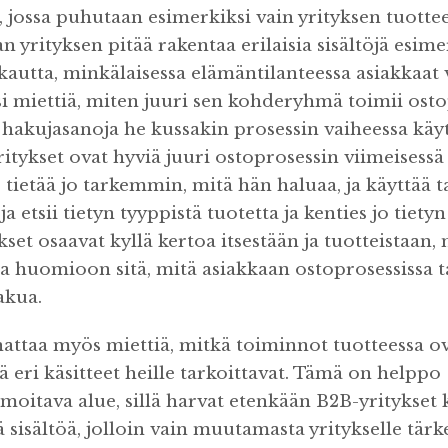
 jossa puhutaan esimerkiksi vain yrityksen tuottee
an yrityksen pitää rakentaa erilaisia sisältöjä esime
kautta, minkälaisessa elämäntilanteessa asiakkaat v
isi miettiä, miten juuri sen kohderyhmä toimii ost
 hakujasanoja he kussakin prosessin vaiheessa käyt
yritykset ovat hyviä juuri ostoprosessin viimeisessä
s tietää jo tarkemmin, mitä hän haluaa, ja käyttää
a etsii tietyn tyyppistä tuotetta ja kenties jo tiety
ykset osaavat kyllä kertoa itsestään ja tuotteistaan,
ta huomioon sitä, mitä asiakkaan ostoprosessissa 
akua.
attaa myös miettiä, mitkä toiminnot tuotteessa ov
tä eri käsitteet heille tarkoittavat. Tämä on helppo
oitava alue, sillä harvat etenkään B2B-yritykset k
tä sisältöä, jolloin vain muutamasta yritykselle tärk