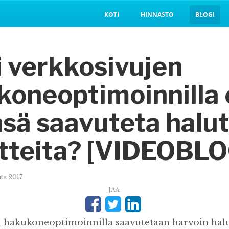
KOTI
HINNASTO
BLOGI
i verkkosivujen
koneoptimoinnilla 
sä saavuteta halut
itteita? [VIDEOBLO
uta 2017
JAA:
 hakukoneoptimoinnilla saavutetaan harvoin halu