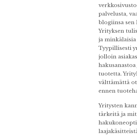
verkkosivusto,
palvelusta, va
blogiinsa sen 
Yrityksen tul
ja minkälaisia
Tyypillisesti 
jolloin asiaka
hakusanastoa j
tuotetta. Yrit
välttämättä o
ennen tuoteh
Yritysten kann
tärkeitä ja mi
hakukoneoptim
laajakäsitteis