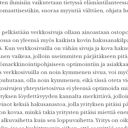
n ihmisiin vaikutetaan tietyssä elämäntilanteessa 
lomaattisestikin, suoraa myyntiä välttäen, ohjata h
pelkästään verkkosivuja ollaan ainoastaan ostop
ossa on yleensä myös kaikista kovin hakusanakilpai
ä. Kun verkkosivuilla on vähän sivuja ja kova haku
en vaikeaa, jolloin useimmiten pärjätäkseen pit
ältömarkkinointipohjaiseen optimointiin ja asiakka
os verkkosivuilla on noin kymmenen sivua, voi myös
la puhutaan, olla noin kymmenen, eikä tässä oteta 
kkosivujen yhteystietosivua ei yleensä optimoida m
ityksen löydettävyyden kannalta merkittävä, jolloin
keinot keksiä hakusanastoa, jolla yrityksen pitäisi pä
on kovaa, minkä takia yritysten pitäisi miettiä e
alkuvaihetta kuin sen loppuvaihetta. Yritys on oik