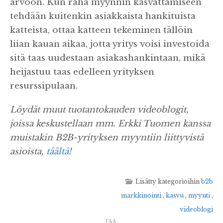
arvoon. Kun raha myynnin kasvattamiseen
tehdään kuitenkin asiakkaista hankituista
katteista, ottaa katteen tekeminen tällöin
liian kauan aikaa, jotta yritys voisi investoida
sitä taas uudestaan asiakashankintaan, mikä
heijastuu taas edelleen yrityksen
resurssipulaan.
Löydät muut tuotantokauden videoblogit,
joissa keskustellaan mm. Erkki Tuomen kanssa
muistakin B2B-yrityksen myyntiin liittyvistä
asioista,
täältä
!
Lisätty kategorioihin
b2b
markkinointi
,
kasvu
,
myynti
,
videoblogi
JAA: