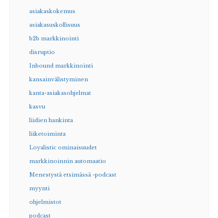
asiakaskokemus
asiakasuskollisuus
b2b markkinointi
disruptio
Inbound markkinointi
kansainvälistyminen
kanta-asiakasohjelmat
kasvu
liidien hankinta
liiketoiminta
Loyalistic ominaisuudet
markkinoinnin automaatio
Menestystä etsimässä -podcast
myynti
ohjelmistot
podcast