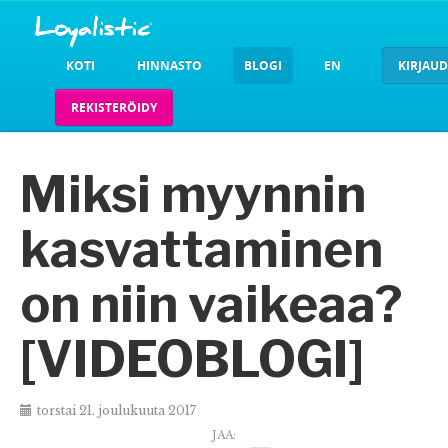
KOTI
HINNASTO
BLOGI
EN
KIRJAU
REKISTERÖIDY
Miksi myynnin
kasvattaminen
on niin vaikeaa?
[VIDEOBLOGI]
torstai 21. joulukuuta 2017
JAA: