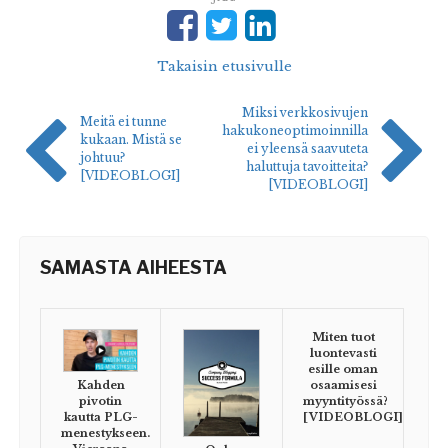
Takaisin etusivulle
Miksi verkkosivujen
Meitä ei tunne
hakukoneoptimoinnilla
kukaan. Mistä se
ei yleensä saavuteta
johtuu?
haluttuja tavoitteita?
[VIDEOBLOGI]
[VIDEOBLOGI]
SAMASTA AIHEESTA
Miten tuot
luontevasti
esille oman
osaamisesi
Kahden
myyntityössä?
pivotin
[VIDEOBLOGI]
kautta PLG-
menestykseen.