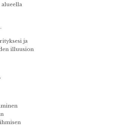
alueella
.
rityksesi ja
oden illuusion
r
Ihminen
in
 ihmisen