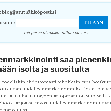
 blogijutut sähköpostiisi
osoite:
Voit perua tilauksen milloin tahansa
enmarkkinointi saa pienenki
än isolta ja suositulta
 todellakin ehdottomasti tehokkain tapa houkutel
 kutsutaan uudelleenmarkkinoinniksi. Jos et ole vi
tetta, tai haluat täydentää operaatiotasi toisella k
ebook tarjoavat myös uudelleenmarkkinointitava
retargeting).