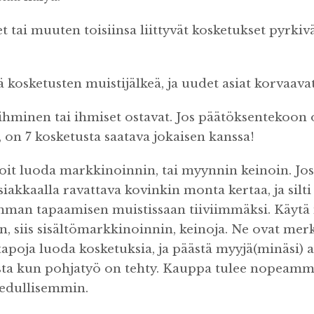
 tai muuten toisiinsa liittyvät kosketukset pyrkiv
 kosketusten muistijälkeä, ja uudet asiat korvaavat 
, ihminen tai ihmiset ostavat. Jos päätöksentekoon 
, on 7 kosketusta saatava jokaisen kanssa!
oit luoda markkinoinnin, tai myynnin keinoin. Jos 
siakkaalla ravattava kovinkin monta kertaa, ja silti
amman tapaamisen muistissaan tiiviimmäksi. Käyt
, siis sisältömarkkinoinnin, keinoja. Ne ovat merk
tapoja luoda kosketuksia, ja päästä myyjä(minäsi) 
ta kun pohjatyö on tehty. Kauppa tulee nopeamm
 edullisemmin.