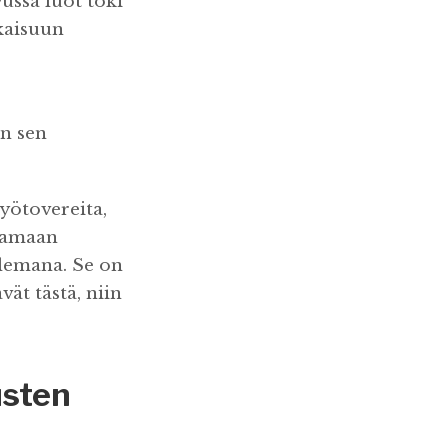
vussa luot toki
tkaisuun
an sen
työtovereita,
ttamaan
elemana. Se on
vät tästä, niin
usten