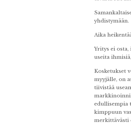
Samankaltaiset
yhdistymään.
Aika heikentää
Yritys ei osta
useita ihmisiä
Kosketukset v
myyjälle, on a
tiivistää use
markkinoinnin
edullisempia 
kimppuun vas
merkittävästi