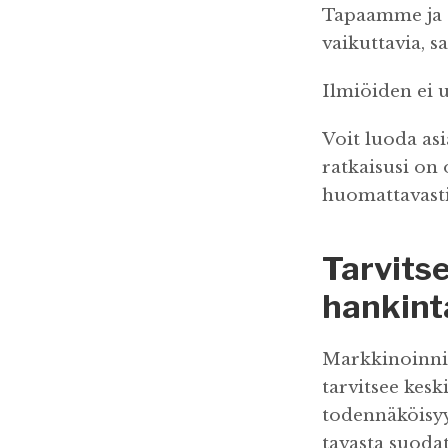
Tapaamme ja s
vaikuttavia, s
Ilmiöiden ei u
Voit luoda asi
ratkaisusi on 
huomattavasti
Tarvits
hankint
Markkinoinnin
tarvitsee kes
todennäköisyy
tavasta suodat