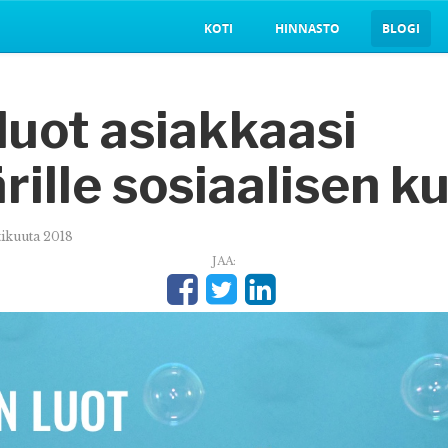
KOTI
HINNASTO
BLOGI
luot asiakkaasi
ille sosiaalisen k
tikuuta 2018
JAA: