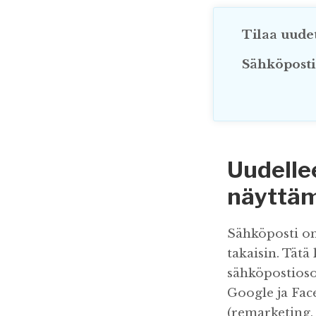
Tilaa uudet
Sähköposti
Uudelle
näyttämä
Sähköposti on
takaisin. Tätä
sähköpostiosoi
Google ja Fac
(remarketing, 