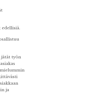
ät
edellisiä.
osallistuu
jätät työn
 asiakas
ä mielummin
ittävästi
asiakkaan
in ja