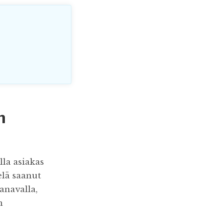
n
la asiakas
elä saanut
anavalla,
n