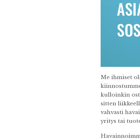
Me ihmiset o
kiinnostumme s
kulloinkin os
sitten liikkee
vahvasti hava
yritys tai tuot
Havainnoimme