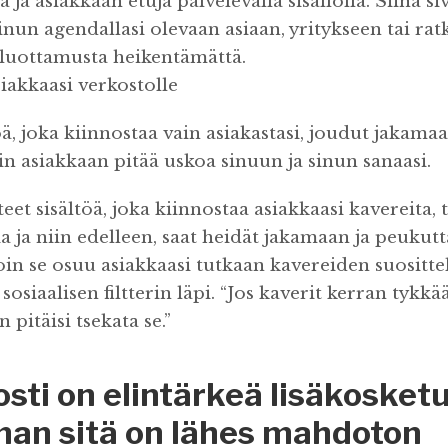
 ja asiakkaan etuja palvelevalla sisällöllä. Siinä si
nun agendallasi olevaan asiaan, yritykseen tai ra
a luottamusta heikentämättä.
siakkaasi verkostolle
töä, joka kiinnostaa vain asiakastasi, joudut jakama
in asiakkaan pitää uskoa sinuun ja sinun sanaasi.
 teet sisältöä, joka kiinnostaa asiakkaasi kavereita, 
ia ja niin edelleen, saat heidät jakamaan ja peuku
lloin se osuu asiakkaasi tutkaan kavereiden suositt
sosiaalisen filtterin läpi. “Jos kaverit kerran tykkää
pitäisi tsekata se.”
sti on elintärkeä lisäkosket
lman sitä on lähes mahdoton