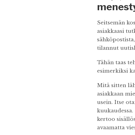
menest
Seitsemän kos
asiakkaasi tu
sähköpostista,
tilannut uutis
Tähän taas te
esimerkiksi ka
Mitä sitten lä
asiakkaan mie
usein. Itse o
kuukaudessa. 
kertoo sisällö
avaamatta vies