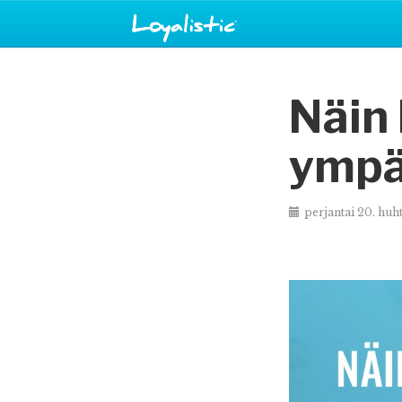
Näin 
ympär
perjantai 20. huh