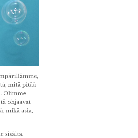
ympärillämme,
tä, mitä pitää
tä. Olimme
stä ohjaavat
, mikä asia,
sisältä.