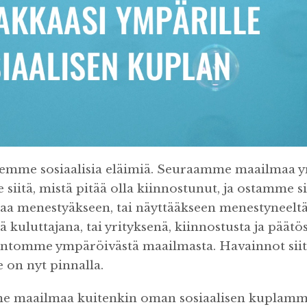
lemme sosiaalisia eläimiä. Seuraamme maailmaa 
iitä, mistä pitää olla kiinnostunut, ja ostamme si
taa menestyäkseen, tai näyttääkseen menestyneel
llä kuluttajana, tai yrityksenä, kiinnostusta ja päätö
intomme ympäröivästä maailmasta. Havainnot siitä
e on nyt pinnalla.
 maailmaa kuitenkin oman sosiaalisen kuplamme 