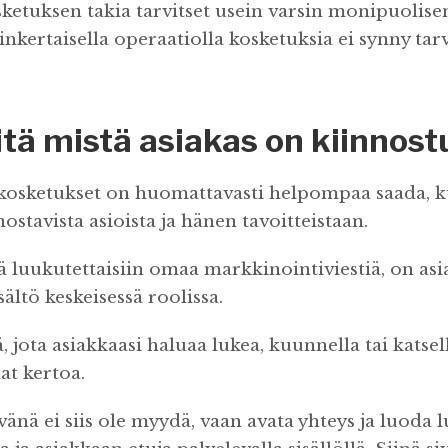
ketuksen takia tarvitset usein varsin monipuolise
inkertaisella operaatiolla kosketuksia ei synny tar
itä mistä asiakas on kiinnos
 kosketukset on huomattavasti helpompaa saada, 
nostavista asioista ja hänen tavoitteistaan.
tä luukutettaisiin omaa markkinointiviestiä, on asi
sältö keskeisessä roolissa.
, jota asiakkaasi haluaa lukea, kuunnella tai katsella
at kertoa.
vänä ei siis ole myydä, vaan avata yhteys ja luoda