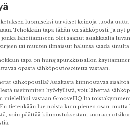
yä
ketuksen luomiseksi tarvitset keinoja tuoda uutta 
tkaan. Tehokkain tapa tähän on sähköposti. Ja nyt
 jonka lähettämiseen olet saanut asiakkaalta luvan
kirjeen tai muuten ilmaissut halunsa saada sinulta
hokkain tapa on hunajapurkkisisällön käyttäminen
ttavaa opasta sähköpostiosoitetta vastaan.
hetät sähköpostilla? Asiakasta kiinnostavaa sisältöä.
lestä useimmiten hyödyllistä, voit lähettää sähköp
tan mielelläni vastaan GrooveHQ:lta toistakymmen
En tietenkään lue noista kuin pienen osan, mutta 
stä, voin päättää kiinnostuksestani suoraan otsiko
tiä.