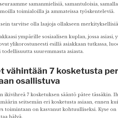
euraamme samanmielisiä, samantuloisia, samalla 
amoilla toimialoilla ja ammateissa työskenteleviä.
sein tarvitse olla laajoja ollakseen merkityksellisiä
akkaasi ympärille sosiaalisen kuplan, jossa asiasi, y
ovat ylikorostuneesti esillä asiakkaan tutkassa, lu
 todellisuutta suuremmasta asiasta.
et vähintään 7 kosketusta pe
aan osallistuva
 ikivihreä 7 kosketuksen sääntö pätee tässäkin. 
kimäärin seitsemän eri kosketusta asiaan, ennen ku
s toimintaan on kasvanut kohtuulliseksi. Kyse on
taa hälyä.