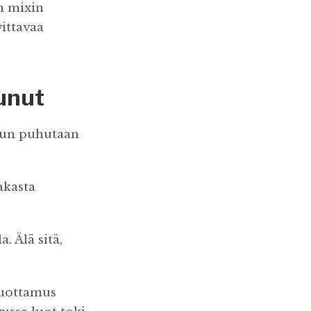
n mixin
vittavaa
tunut
kun puhutaan
akasta
. Älä sitä,
 luottamus