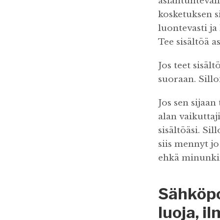
asiantuntevalla
kosketuksen si
luontevasti j
Tee sisältöä a
Jos teet sisäl
suoraan. Sillo
Jos sen sijaan
alan vaikuttaj
sisältöäsi. Si
siis mennyt jo 
ehkä minunkin 
Sähköpo
luoja, i