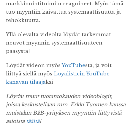
markkinointitoimiin reagoineet. Myös tämä
tuo myyntiin kaivattua systemaattisuutta ja
tehokkuutta.
Yllä olevalta videolta löydät tarkemmat
neuvot myynnin systemaattisuuteen
pääsystä!
Löydät videon myös
YouTube
sta, ja voit
liittyä siellä myös
Loyalisticin YouTube-
kanavan tilaaja
ksi!
Löydät muut tuotantokauden videoblogit,
joissa keskustellaan mm. Erkki Tuomen kanssa
muistakin B2B-yrityksen myyntiin liittyvistä
asioista
täältä
!