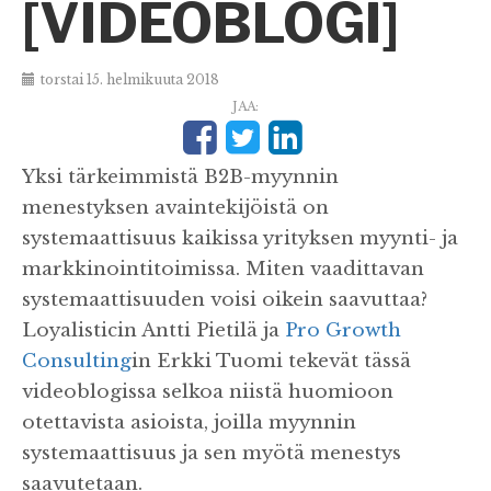
[VIDEOBLOGI]
torstai 15. helmikuuta 2018
JAA:
Yksi tärkeimmistä B2B-myynnin
menestyksen avaintekijöistä on
systemaattisuus kaikissa yrityksen myynti- ja
markkinointitoimissa. Miten vaadittavan
systemaattisuuden voisi oikein saavuttaa?
Loyalisticin Antti Pietilä ja
Pro Growth
Consulting
in Erkki Tuomi tekevät tässä
videoblogissa selkoa niistä huomioon
otettavista asioista, joilla myynnin
systemaattisuus ja sen myötä menestys
saavutetaan.