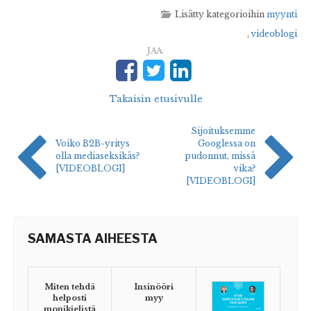
Lisätty kategorioihin
myynti
,
videoblogi
JAA:
Takaisin etusivulle
Sijoituksemme
Voiko B2B-yritys
Googlessa on
olla mediaseksikäs?
pudonnut, missä
[VIDEOBLOGI]
vika?
[VIDEOBLOGI]
SAMASTA AIHEESTA
Miten tehdä
Insinööri
helposti
myy
monikielistä