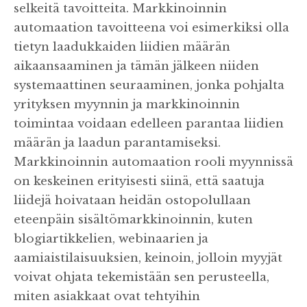
selkeitä tavoitteita. Markkinoinnin
automaation tavoitteena voi esimerkiksi olla
tietyn laadukkaiden liidien määrän
aikaansaaminen ja tämän jälkeen niiden
systemaattinen seuraaminen, jonka pohjalta
yrityksen myynnin ja markkinoinnin
toimintaa voidaan edelleen parantaa liidien
määrän ja laadun parantamiseksi.
Markkinoinnin automaation rooli myynnissä
on keskeinen erityisesti siinä, että saatuja
liidejä hoivataan heidän ostopolullaan
eteenpäin sisältömarkkinoinnin, kuten
blogiartikkelien, webinaarien ja
aamiaistilaisuuksien, keinoin, jolloin myyjät
voivat ohjata tekemistään sen perusteella,
miten asiakkaat ovat tehtyihin