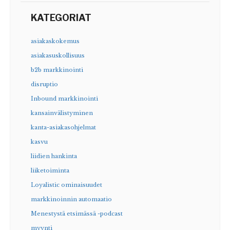
KATEGORIAT
asiakaskokemus
asiakasuskollisuus
b2b markkinointi
disruptio
Inbound markkinointi
kansainvälistyminen
kanta-asiakasohjelmat
kasvu
liidien hankinta
liiketoiminta
Loyalistic ominaisuudet
markkinoinnin automaatio
Menestystä etsimässä -podcast
myynti