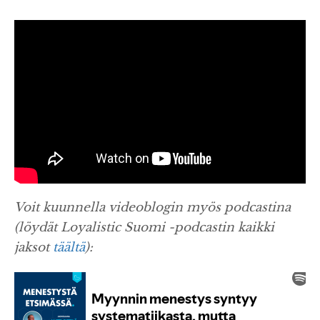
Voit kuunnella videoblogin myös podcastina
(löydät Loyalistic Suomi -podcastin kaikki
jaksot
täältä
):