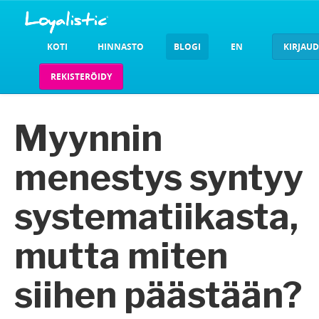
KOTI
HINNASTO
BLOGI
EN
KIRJAU
REKISTERÖIDY
Myynnin
menestys syntyy
systematiikasta,
mutta miten
siihen päästään?