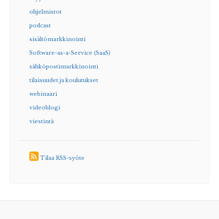
ohjelmistot
podcast
sisältömarkkinointi
Software-as-a-Service (SaaS)
sähköpostimarkkinointi
tilaisuudet ja koulutukset
webinaari
videoblogi
viestintä
Tilaa RSS-syöte